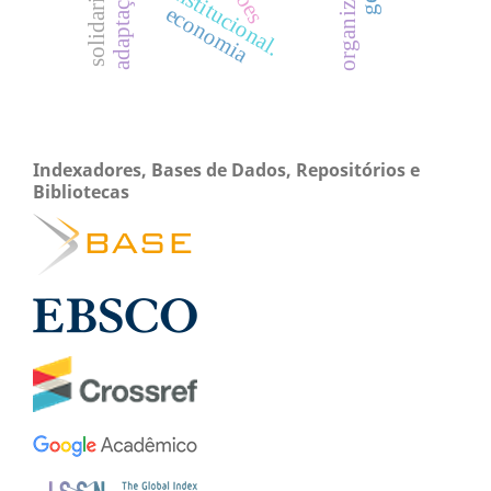
solidariedade
teoria institucional.
adaptação
economia
Indexadores, Bases de Dados, Repositórios e
Bibliotecas