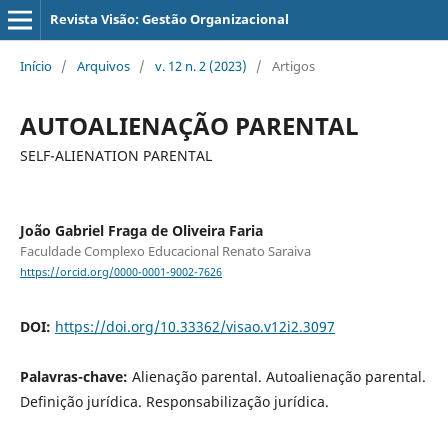
Revista Visão: Gestão Organizacional
Início
/
Arquivos
/
v. 12 n. 2 (2023)
/
Artigos
AUTOALIENAÇÃO PARENTAL
SELF-ALIENATION PARENTAL
João Gabriel Fraga de Oliveira Faria
Faculdade Complexo Educacional Renato Saraiva
https://orcid.org/0000-0001-9002-7626
DOI:
https://doi.org/10.33362/visao.v12i2.3097
Palavras-chave:
Alienação parental. Autoalienação parental.
Definição jurídica. Responsabilização jurídica.