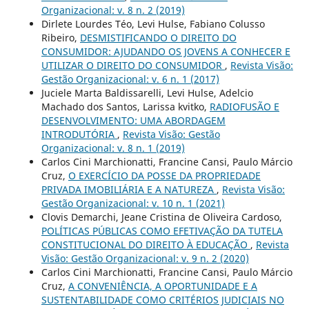
Organizacional: v. 8 n. 2 (2019)
Dirlete Lourdes Téo, Levi Hulse, Fabiano Colusso
Ribeiro,
DESMISTIFICANDO O DIREITO DO
CONSUMIDOR: AJUDANDO OS JOVENS A CONHECER E
UTILIZAR O DIREITO DO CONSUMIDOR
,
Revista Visão:
Gestão Organizacional: v. 6 n. 1 (2017)
Juciele Marta Baldissarelli, Levi Hulse, Adelcio
Machado dos Santos, Larissa kvitko,
RADIOFUSÃO E
DESENVOLVIMENTO: UMA ABORDAGEM
INTRODUTÓRIA
,
Revista Visão: Gestão
Organizacional: v. 8 n. 1 (2019)
Carlos Cini Marchionatti, Francine Cansi, Paulo Márcio
Cruz,
O EXERCÍCIO DA POSSE DA PROPRIEDADE
PRIVADA IMOBILIÁRIA E A NATUREZA
,
Revista Visão:
Gestão Organizacional: v. 10 n. 1 (2021)
Clovis Demarchi, Jeane Cristina de Oliveira Cardoso,
POLÍTICAS PÚBLICAS COMO EFETIVAÇÃO DA TUTELA
CONSTITUCIONAL DO DIREITO À EDUCAÇÃO
,
Revista
Visão: Gestão Organizacional: v. 9 n. 2 (2020)
Carlos Cini Marchionatti, Francine Cansi, Paulo Márcio
Cruz,
A CONVENIÊNCIA, A OPORTUNIDADE E A
SUSTENTABILIDADE COMO CRITÉRIOS JUDICIAIS NO