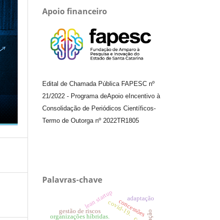
Apoio financeiro
Edital de Chamada Pública FAPESC nº
21/2022
-
Programa de
Apoio e
Incentivo à
Consolidação de Periódicos
Científicos
-
Termo de Outorga nº
2022TR1805
Palavras-chave
lean startup
adaptação
concessões
covid-19.
gestão de riscos
inflação
organizações híbridas.