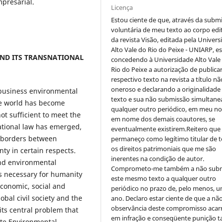
presarial.
Licença
Estou ciente de que, através da subm
voluntária de meu texto ao corpo edit
da revista Visão, editada pela Univer
Alto Vale do Rio do Peixe - UNIARP, e
AND ITS TRANSNATIONAL
concedendo à Universidade Alto Vale
Rio do Peixe a autorização de publica
respectivo texto na revista a título nã
oneroso e declarando a originalidade
y business environmental
texto e sua não submissão simultane
The world has become
qualquer outro periódico, em meu n
not sufficient to meet the
em nome dos demais coautores, se
ational law has emerged,
eventualmente existirem.Reitero que
e borders between
permaneço como legítimo titular de 
os direitos patrimoniais que me são
ty in certain respects.
inerentes na condição de autor.
and environmental
Comprometo-me também a não sub
is necessary for humanity
este mesmo texto a qualquer outro
economic, social and
periódico no prazo de, pelo menos, u
bal civil society and the
ano. Declaro estar ciente de que a nã
observância deste compromisso acar
 its central problem that
em infração e conseqüente punição ta
ate Environmental