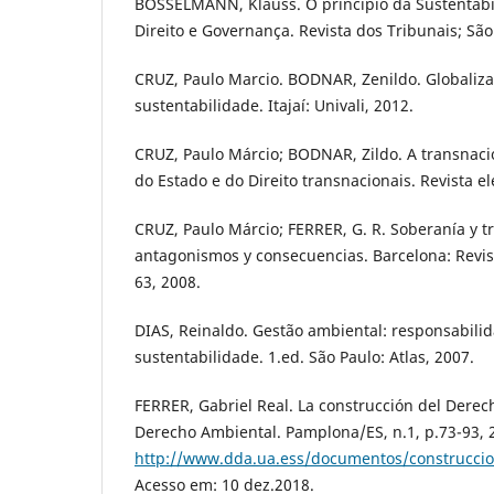
BOSSELMANN, Klauss. O princípio da Sustentab
Direito e Governança. Revista dos Tribunais; São
CRUZ, Paulo Marcio. BODNAR, Zenildo. Globaliza
sustentabilidade. Itajaí: Univali, 2012.
CRUZ, Paulo Márcio; BODNAR, Zildo. A transnac
do Estado e do Direito transnacionais. Revista e
CRUZ, Paulo Márcio; FERRER, G. R. Soberanía y t
antagonismos y consecuencias. Barcelona: Revist
63, 2008.
DIAS, Reinaldo. Gestão ambiental: responsabilid
sustentabilidade. 1.ed. São Paulo: Atlas, 2007.
FERRER, Gabriel Real. La construcción del Derec
Derecho Ambiental. Pamplona/ES, n.1, p.73-93, 
http://www.dda.ua.ess/documentos/construcci
Acesso em: 10 dez.2018.