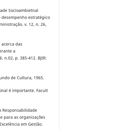
dade Socioambietnal
o desempenho estratégico
inistração. v. 12, n. 26,
 acerca das
erante a
. n.02, p. 385-412. BJIR:
Fundo de Cultura, 1965.
onal é importante. Facult
A Responsabilidade
de para as organizações
Excelência em Gestão.