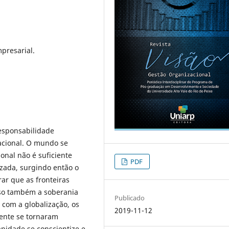
presarial.
esponsabilidade
acional. O mundo se
ional não é suficiente
PDF
zada, surgindo então o
ar que as fronteiras
sso também a soberania
Publicado
 com a globalização, os
2019-11-12
iente se tornaram
anidade se conscientize e