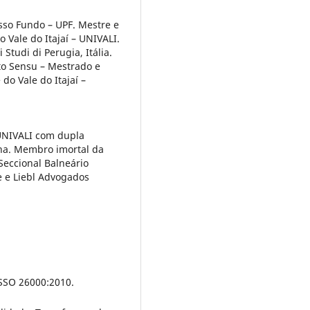
sso Fundo – UPF. Mestre e
 Vale do Itajaí – UNIVALI.
Studi di Perugia, Itália.
to Sensu – Mestrado e
do Vale do Itajaí –
UNIVALI com dupla
nha. Membro imortal da
Seccional Balneário
e e Liebl Advogados
 ISSO 26000:2010.