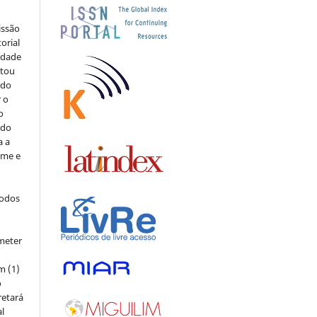
issão
orial
sidade
stou
 do
r o
o
 do
a a
ome e
todos
meter
m (1)
o
retará
l