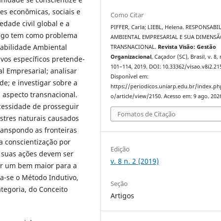
es econômicas, sociais e
Como Citar
dade civil global e a
PIFFER, Carla; LIEBL, Helena. RESPONSAB
rtigo tem como problema
AMBIENTAL EMPRESARIAL E SUA DIMENS
sabilidade Ambiental
TRANSNACIONAL.
Revista Visão: Gestão
Organizacional
, Caçador (SC), Brasil, v. 8, 
vos específicos pretende-
101–114, 2019. DOI: 10.33362/visao.v8i2.21
l Empresarial; analisar
Disponível em:
de; e investigar sobre a
https://periodicos.uniarp.edu.br/index.ph
 aspecto transnacional.
o/article/view/2150. Acesso em: 9 ago. 202
ecessidade de prosseguir
Fomatos de Citação
astres naturais causados
anspondo as fronteiras
da conscientização por
Edição
 suas ações devem ser
v. 8 n. 2 (2019)
er um bem maior para a
za-se o Método Indutivo,
Seção
tegoria, do Conceito
Artigos