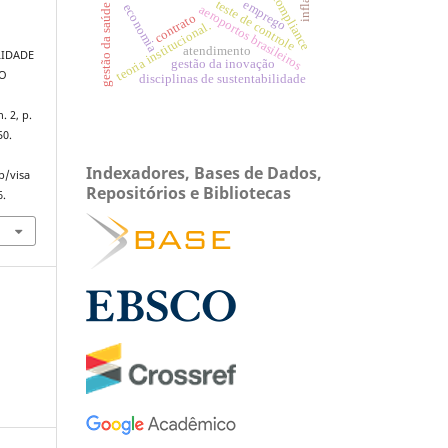
compliance
teste de controle
emprego
economia
gestão da saúde
aeroportos brasileiros
contrato
teoria institucional.
atendimento
ILIDADE
gestão da inovação
ÃO
disciplinas de sustentabilidade
n. 2, p.
50.
Indexadores, Bases de Dados,
p/visa
Repositórios e Bibliotecas
6.