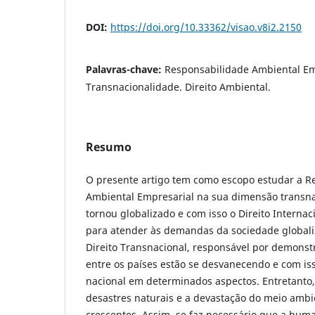
DOI:
https://doi.org/10.33362/visao.v8i2.2150
Palavras-chave:
Responsabilidade Ambiental Em
Transnacionalidade. Direito Ambiental.
Resumo
O presente artigo tem como escopo estudar a R
Ambiental Empresarial na sua dimensão transn
tornou globalizado e com isso o Direito Internac
para atender às demandas da sociedade globali
Direito Transnacional, responsável por demonstr
entre os países estão se desvanecendo e com i
nacional em determinados aspectos. Entretanto,
desastres naturais e a devastação do meio amb
crescentes. Assim, se faz necessário que a hum