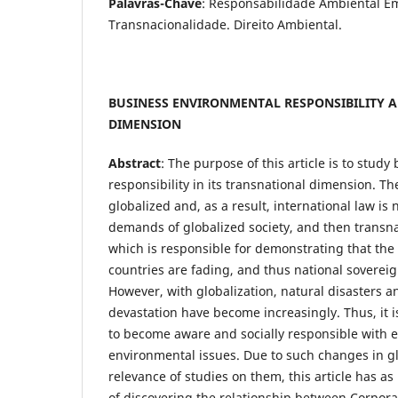
Palavras-Chave
: Responsabilidade Ambiental Em
Transnacionalidade. Direito Ambiental.
BUSINESS ENVIRONMENTAL RESPONSIBILITY 
DIMENSION
Abstract
: The purpose of this article is to stud
responsibility in its transnational dimension. 
globalized and, as a result, international law is 
demands of globalized society, and then transn
which is responsible for demonstrating that th
countries are fading, and thus national sovereign
However, with globalization, natural disasters 
devastation have become increasingly. Thus, it 
to become aware and socially responsible with 
environmental issues. Due to such changes in glo
relevance of studies on them, this article has as
of discovering the relationship between Corpor