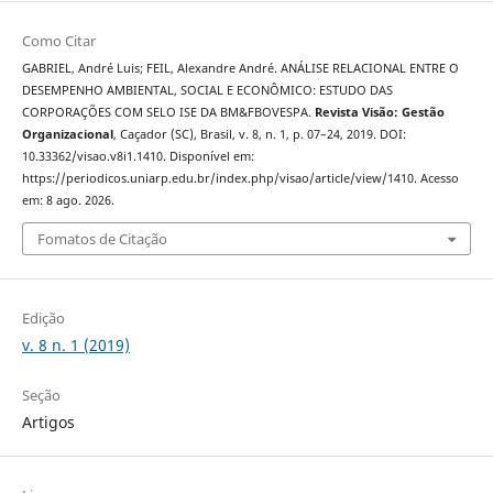
Como Citar
GABRIEL, André Luis; FEIL, Alexandre André. ANÁLISE RELACIONAL ENTRE O
DESEMPENHO AMBIENTAL, SOCIAL E ECONÔMICO: ESTUDO DAS
CORPORAÇÕES COM SELO ISE DA BM&FBOVESPA.
Revista Visão: Gestão
Organizacional
, Caçador (SC), Brasil, v. 8, n. 1, p. 07–24, 2019. DOI:
10.33362/visao.v8i1.1410. Disponível em:
https://periodicos.uniarp.edu.br/index.php/visao/article/view/1410. Acesso
em: 8 ago. 2026.
Fomatos de Citação
Edição
v. 8 n. 1 (2019)
Seção
Artigos