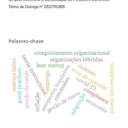
Termo de Outorga nº
2022TR1805
Palavras-chave
comportamento organizacional
teoria institucional.
organizações híbridas.
américa latina
lean startup
contrato
jovens universitários
aeroportos brasileiros
teste de controle
good practices
emprego
gestão da saúde
concessões
covid-19.
compliance
gestão de riscos
adaptação
inflação
economia