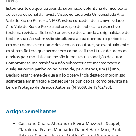
Licença
Estou ciente de que, através da submissão voluntária de meu texto
ao corpo editorial da revista Visão, editada pela Universidade Alto
Vale do Rio do Peixe - UNIARP, estou concedendo à Universidade
Alto Vale do Rio do Peixe a autorização de publicar o respectivo
texto na revista a título não oneroso e declarando a originalidade do
texto e sua não submissão simultanea a qualquer outro periódico,
em meu nome e em nome dos demais coautores, se eventualmente
existirem.Reitero que permaneço como legítimo titular de todos os
direitos patrimoniais que me são inerentes na condição de autor.
Comprometo-me também a não submeter este mesmo texto a
qualquer outro periódico no prazo de, pelo menos, um (1) ano.
Declaro estar ciente de que a não observância deste compromisso
acarretará em infração e conseqüente punição tal como prevista na
Lei de Proteção de Direitos Autorias (Nº9609, de 19/02/98).
Artigos Semelhantes
Cassiane Chais, Alexandra Elvira Mazzochi Scopel,
Claralucia Prates Machado, Daniel Hank Miri, Paula
Patricia Ganzer, Juliana Matte, Gabriel Sperandio