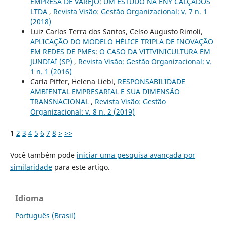
EMPRESA DE VAREJO: UM ESTUDO NA ENY CALÇADOS
LTDA
,
Revista Visão: Gestão Organizacional: v. 7 n. 1
(2018)
Luiz Carlos Terra dos Santos, Celso Augusto Rimoli,
APLICAÇÃO DO MODELO HÉLICE TRIPLA DE INOVAÇÃO
EM REDES DE PMEs: O CASO DA VITIVINICULTURA EM
JUNDIAÍ (SP)
,
Revista Visão: Gestão Organizacional: v.
1 n. 1 (2016)
Carla Piffer, Helena Liebl,
RESPONSABILIDADE
AMBIENTAL EMPRESARIAL E SUA DIMENSÃO
TRANSNACIONAL
,
Revista Visão: Gestão
Organizacional: v. 8 n. 2 (2019)
1
2
3
4
5
6
7
8
>
>>
Você também pode
iniciar uma pesquisa avançada por
similaridade
para este artigo.
Idioma
Português (Brasil)