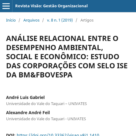
Revista Visão: Gestão Organizacional
Início
/
Arquivos
/
v. 8 n. 1 (2019)
/
Artigos
ANÁLISE RELACIONAL ENTRE O
DESEMPENHO AMBIENTAL,
SOCIAL E ECONÔMICO: ESTUDO
DAS CORPORAÇÕES COM SELO ISE
DA BM&FBOVESPA
André Luis Gabriel
Universidade do Vale do Taquari – UNIVATES
Alexandre André Feil
Universidade do Vale do Taquari - UNIVATES
DOI:
https://doi.org/10.33362/visao.v8i1.1410