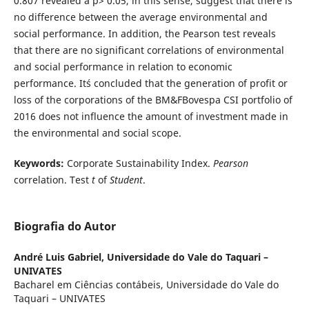
0.807 revealed a p> 0.05, in this sense, suggest that there is
no difference between the average environmental and
social performance. In addition, the Pearson test reveals
that there are no significant correlations of environmental
and social performance in relation to economic
performance. It´s concluded that the generation of profit or
loss of the corporations of the BM&FBovespa CSI portfolio of
2016 does not influence the amount of investment made in
the environmental and social scope.
Keywords:
Corporate Sustainability Index.
Pearson
correlation. Test
t
of
Student
.
Biografia do Autor
André Luis Gabriel,
Universidade do Vale do Taquari –
UNIVATES
Bacharel em Ciências contábeis, Universidade do Vale do
Taquari – UNIVATES