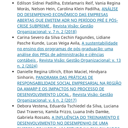
Edilson Sidnei Padilha, Estelamaris Reif, Vania Regina
Morás, Nelson Hein, Carolina Klein Padilha,
ANÁLISE
DO DESEMPENHO ECONÔMICO DAS EMPRESAS
ABERTAS QUE EMITEM ADR NO PERÍODO PRÉ E PÓS-
CRISE SUBPRIME
,
Revista Visão: Gestão
Organizacional: v. 7 n. 2 (2018)
Carina Severo da Silva Cechin Fagundes, Lidiane
Pasche Kunde, Lucas Veiga Avila,
A sustentabilidade
no ensino dos programas de pós-graduação: uma
análise dos PPGs de administração e ciências
contábeis
,
Revista Visão: Gestão Organizacional: v. 13
n. 2 (2024)
Danielle Regina Ullrich, Elton Maciel, Hindyara
Sinhorin,
PANORAMA DAS PRÁTICAS DE
RESPONSABILIDADE SOCIAL EMPRESARIAL NA REGIÃO
DA AMARP E OS IMPACTOS NO PROCESSO DE
DESENVOLVIMENTO LOCAL
,
Revista Visão: Gestão
Organizacional: v. 6 n. 2 (2017)
Debora Vestena, Eduarda Tschiedel da Silva, Luciana
Davi Traverso, Kamila Frizzo, Luana Inês Damke,
Gabriela Rossato,
A INFLUÊNCIA DO TREINAMENTO E
DESENVOLVIMENTO NO DESEMPENHO DE UMA