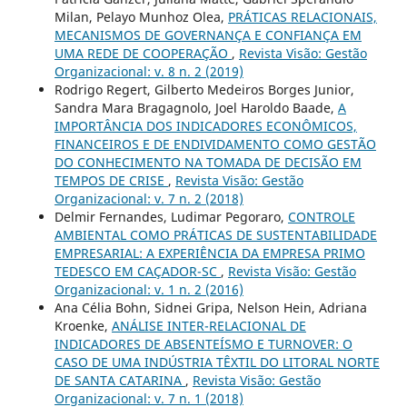
Milan, Pelayo Munhoz Olea,
PRÁTICAS RELACIONAIS,
MECANISMOS DE GOVERNANÇA E CONFIANÇA EM
UMA REDE DE COOPERAÇÃO
,
Revista Visão: Gestão
Organizacional: v. 8 n. 2 (2019)
Rodrigo Regert, Gilberto Medeiros Borges Junior,
Sandra Mara Bragagnolo, Joel Haroldo Baade,
A
IMPORTÂNCIA DOS INDICADORES ECONÔMICOS,
FINANCEIROS E DE ENDIVIDAMENTO COMO GESTÃO
DO CONHECIMENTO NA TOMADA DE DECISÃO EM
TEMPOS DE CRISE
,
Revista Visão: Gestão
Organizacional: v. 7 n. 2 (2018)
Delmir Fernandes, Ludimar Pegoraro,
CONTROLE
AMBIENTAL COMO PRÁTICAS DE SUSTENTABILIDADE
EMPRESARIAL: A EXPERIÊNCIA DA EMPRESA PRIMO
TEDESCO EM CAÇADOR-SC
,
Revista Visão: Gestão
Organizacional: v. 1 n. 2 (2016)
Ana Célia Bohn, Sidnei Gripa, Nelson Hein, Adriana
Kroenke,
ANÁLISE INTER-RELACIONAL DE
INDICADORES DE ABSENTEÍSMO E TURNOVER: O
CASO DE UMA INDÚSTRIA TÊXTIL DO LITORAL NORTE
DE SANTA CATARINA
,
Revista Visão: Gestão
Organizacional: v. 7 n. 1 (2018)