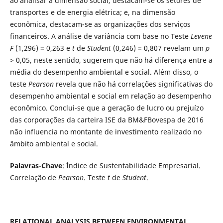
ao analisar a dimensão social, destacam-se os setores de
transportes e de energia elétrica; e, na dimensão
econômica, destacam-se as organizações dos serviços
financeiros. A análise de variância com base no Teste
Levene
F
(1,296) = 0,263 e
t
de
Student
(0,246) = 0,807 revelam um
p
> 0,05, neste sentido, sugerem que não há diferença entre a
média do desempenho ambiental e social. Além disso, o
teste
Pearson
revela que não há correlações significativas do
desempenho ambiental e social em relação ao desempenho
econômico. Conclui-se que a geração de lucro ou prejuízo
das corporações da carteira ISE da BM&FBovespa de 2016
não influencia no montante de investimento realizado no
âmbito ambiental e social.
Palavras-Chave
: Índice de Sustentabilidade Empresarial.
Correlação de
Pearson
. Teste
t
de
Student
.
RELATIONAL ANALYSIS BETWEEN ENVIRONMENTAL,