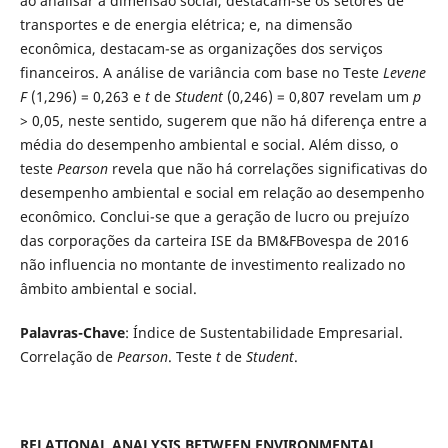
ao analisar a dimensão social, destacam-se os setores de
transportes e de energia elétrica; e, na dimensão
econômica, destacam-se as organizações dos serviços
financeiros. A análise de variância com base no Teste
Levene
F
(1,296) = 0,263 e
t
de
Student
(0,246) = 0,807 revelam um
p
> 0,05, neste sentido, sugerem que não há diferença entre a
média do desempenho ambiental e social. Além disso, o
teste
Pearson
revela que não há correlações significativas do
desempenho ambiental e social em relação ao desempenho
econômico. Conclui-se que a geração de lucro ou prejuízo
das corporações da carteira ISE da BM&FBovespa de 2016
não influencia no montante de investimento realizado no
âmbito ambiental e social.
Palavras-Chave
: Índice de Sustentabilidade Empresarial.
Correlação de
Pearson
. Teste
t
de
Student
.
RELATIONAL ANALYSIS BETWEEN ENVIRONMENTAL,