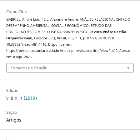
Como Citar
GABRIEL, André Luis; FEIL, Alexandre André. ANÁLISE RELACIONAL ENTRE O
DESEMPENHO AMBIENTAL, SOCIAL E ECONÔMICO: ESTUDO DAS
CORPORAÇÕES COM SELO ISE DA BM&FBOVESPA.
Revista Visão: Gestão
Organizacional
, Caçador (SC), Brasil, v. 8, n. 1, p. 07–24, 2019. DOI:
10.33362/visao.v8i1.1410. Disponível em:
https://periodicos.uniarp.edu.br/index.php/visao/article/view/1410. Acesso
em: 8 ago. 2026.
Fomatos de Citação
Edição
v. 8 n. 1 (2019)
Seção
Artigos