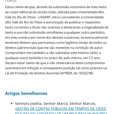
Licença
Estou ciente de que, através da submissão voluntária de meu texto
ao corpo editorial da revista Visão, editada pela Universidade Alto
Vale do Rio do Peixe - UNIARP, estou concedendo à Universidade
Alto Vale do Rio do Peixe a autorização de publicar o respectivo
texto na revista a título não oneroso e declarando a originalidade do
texto e sua não submissão simultanea a qualquer outro periódico,
em meu nome e em nome dos demais coautores, se eventualmente
existirem.Reitero que permaneço como legítimo titular de todos os
direitos patrimoniais que me são inerentes na condição de autor.
Comprometo-me também a não submeter este mesmo texto a
qualquer outro periódico no prazo de, pelo menos, um (1) ano.
Declaro estar ciente de que a não observância deste compromisso
acarretará em infração e conseqüente punição tal como prevista na
Lei de Proteção de Direitos Autorias (Nº9609, de 19/02/98).
Artigos Semelhantes
Senhora Josélia, Senhor Marco, Senhor Marcos,
GESTÃO DE CONTAS PÚBLICAS EM TEMPOS DE CRISE:
ESTUDO NO CONTEXTO DE UM PEQUENO MUNICÍPIO