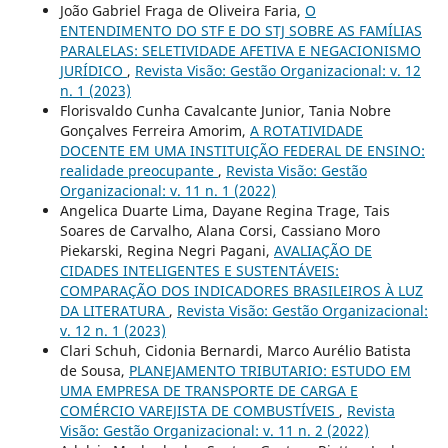
João Gabriel Fraga de Oliveira Faria,
O
ENTENDIMENTO DO STF E DO STJ SOBRE AS FAMÍLIAS
PARALELAS: SELETIVIDADE AFETIVA E NEGACIONISMO
JURÍDICO
,
Revista Visão: Gestão Organizacional: v. 12
n. 1 (2023)
Florisvaldo Cunha Cavalcante Junior, Tania Nobre
Gonçalves Ferreira Amorim,
A ROTATIVIDADE
DOCENTE EM UMA INSTITUIÇÃO FEDERAL DE ENSINO:
realidade preocupante
,
Revista Visão: Gestão
Organizacional: v. 11 n. 1 (2022)
Angelica Duarte Lima, Dayane Regina Trage, Tais
Soares de Carvalho, Alana Corsi, Cassiano Moro
Piekarski, Regina Negri Pagani,
AVALIAÇÃO DE
CIDADES INTELIGENTES E SUSTENTÁVEIS:
COMPARAÇÃO DOS INDICADORES BRASILEIROS À LUZ
DA LITERATURA
,
Revista Visão: Gestão Organizacional:
v. 12 n. 1 (2023)
Clari Schuh, Cidonia Bernardi, Marco Aurélio Batista
de Sousa,
PLANEJAMENTO TRIBUTARIO: ESTUDO EM
UMA EMPRESA DE TRANSPORTE DE CARGA E
COMÉRCIO VAREJISTA DE COMBUSTÍVEIS
,
Revista
Visão: Gestão Organizacional: v. 11 n. 2 (2022)