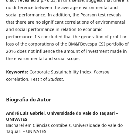
0.807 revealed a p> 0.05, in this sense, suggest that there is
no difference between the average environmental and
social performance. In addition, the Pearson test reveals
that there are no significant correlations of environmental
and social performance in relation to economic
performance. It´s concluded that the generation of profit or
loss of the corporations of the BM&FBovespa CSI portfolio of
2016 does not influence the amount of investment made in
the environmental and social scope.
Keywords:
Corporate Sustainability Index.
Pearson
correlation. Test
t
of
Student
.
Biografia do Autor
André Luis Gabriel,
Universidade do Vale do Taquari –
UNIVATES
Bacharel em Ciências contábeis, Universidade do Vale do
Taquari – UNIVATES