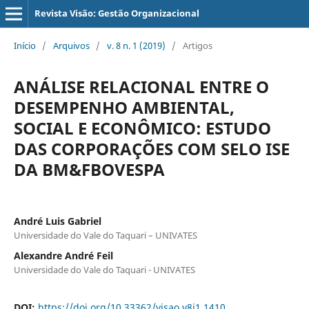
Revista Visão: Gestão Organizacional
Início
/
Arquivos
/
v. 8 n. 1 (2019)
/
Artigos
ANÁLISE RELACIONAL ENTRE O
DESEMPENHO AMBIENTAL,
SOCIAL E ECONÔMICO: ESTUDO
DAS CORPORAÇÕES COM SELO ISE
DA BM&FBOVESPA
André Luis Gabriel
Universidade do Vale do Taquari – UNIVATES
Alexandre André Feil
Universidade do Vale do Taquari - UNIVATES
DOI:
https://doi.org/10.33362/visao.v8i1.1410