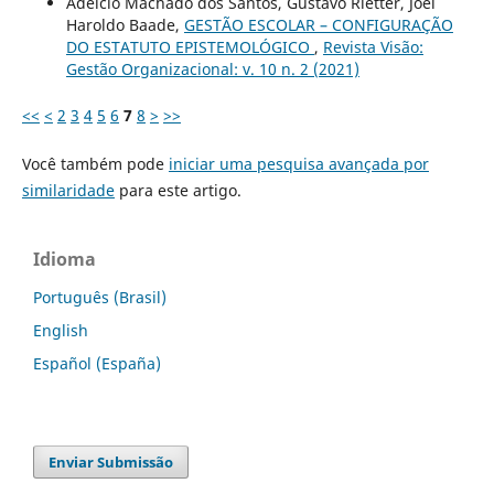
Adelcio Machado dos Santos, Gustavo Rietter, Joel
Haroldo Baade,
GESTÃO ESCOLAR – CONFIGURAÇÃO
DO ESTATUTO EPISTEMOLÓGICO
,
Revista Visão:
Gestão Organizacional: v. 10 n. 2 (2021)
<<
<
2
3
4
5
6
7
8
>
>>
Você também pode
iniciar uma pesquisa avançada por
similaridade
para este artigo.
Idioma
Português (Brasil)
English
Español (España)
Enviar Submissão