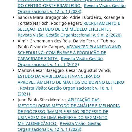
DO CENTRO-OESTE BRASILEIRO
,
Revista Visão: Gestão
Organizacional: v. 12 n. 1 (2023)
Sandra Mara Bragagnolo, Adrieli Cordeiro, Rosangela
Tortato Narloch, Rodrigo Regert,
RECRUTAMENTO E
SELEÇÃO: ESTUDO DE UM MODELO EFICIENTE
,
Revista Visão: Gestão Organizacional: v. 9 n. 2 (2020)
Almir Granemann dos Reis, Dalvio Ferrari Tubino,
Paulo Cezar de Campos,
ADVANCED PLANNING AND
SCHEDULING: COM ÊNFASE À PRODUÇÃO DE
CAPACIDADE FINITA
,
Revista Visão: Gestão
Organizacional: v. 1 n. 1 (2012)
Marlon Cesar Bazeggio, Cesar Augustus Winck,
ESTUDO DA VIABILIDADE FINANCEIRA DO
APROVEITAMENTO DE MACHOS DO BOVINO LEITEIRO
,
Revista Visão: Gestão Organizacional: v. 10 n. 1
(2021)
Juan Pablo Silva Moreira,
APLICAÇÃO DAS
METODOLOGIAS MÉTODO DE ANÁLISE E MELHORIA
DE PROCESSO (MAMP) E 5S NO PROCESSO DE
USINAGEM DE UMA EMPRESA DO SEGMENTO
METALOMECÂNICO
,
Revista Visão: Gestão
Organizacional: v. 12 n. 1 (2023)