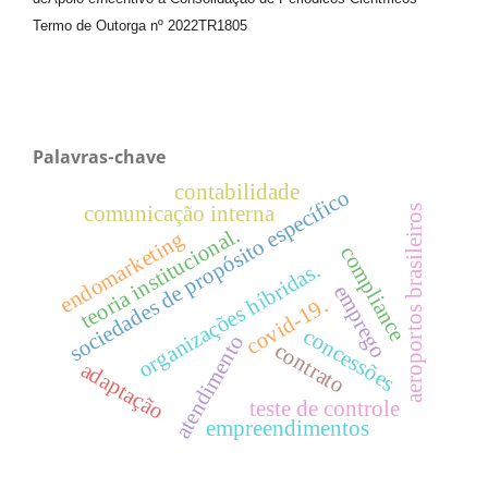
Termo de Outorga nº
2022TR1805
Palavras-chave
contabilidade
sociedades de propósito específico
comunicação interna
aeroportos brasileiros
teoria institucional.
endomarketing
compliance
organizações híbridas.
emprego
covid-19.
concessões
atendimento
contrato
adaptação
teste de controle
empreendimentos