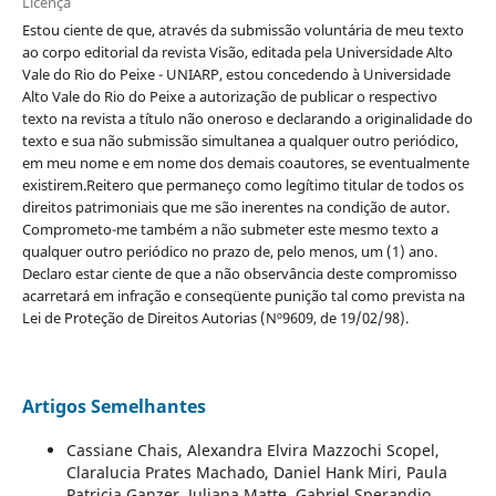
Licença
Estou ciente de que, através da submissão voluntária de meu texto
ao corpo editorial da revista Visão, editada pela Universidade Alto
Vale do Rio do Peixe - UNIARP, estou concedendo à Universidade
Alto Vale do Rio do Peixe a autorização de publicar o respectivo
texto na revista a título não oneroso e declarando a originalidade do
texto e sua não submissão simultanea a qualquer outro periódico,
em meu nome e em nome dos demais coautores, se eventualmente
existirem.Reitero que permaneço como legítimo titular de todos os
direitos patrimoniais que me são inerentes na condição de autor.
Comprometo-me também a não submeter este mesmo texto a
qualquer outro periódico no prazo de, pelo menos, um (1) ano.
Declaro estar ciente de que a não observância deste compromisso
acarretará em infração e conseqüente punição tal como prevista na
Lei de Proteção de Direitos Autorias (Nº9609, de 19/02/98).
Artigos Semelhantes
Cassiane Chais, Alexandra Elvira Mazzochi Scopel,
Claralucia Prates Machado, Daniel Hank Miri, Paula
Patricia Ganzer, Juliana Matte, Gabriel Sperandio