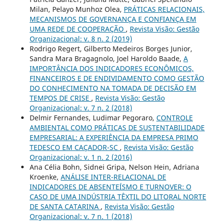
Milan, Pelayo Munhoz Olea,
PRÁTICAS RELACIONAIS,
MECANISMOS DE GOVERNANÇA E CONFIANÇA EM
UMA REDE DE COOPERAÇÃO
,
Revista Visão: Gestão
Organizacional: v. 8 n. 2 (2019)
Rodrigo Regert, Gilberto Medeiros Borges Junior,
Sandra Mara Bragagnolo, Joel Haroldo Baade,
A
IMPORTÂNCIA DOS INDICADORES ECONÔMICOS,
FINANCEIROS E DE ENDIVIDAMENTO COMO GESTÃO
DO CONHECIMENTO NA TOMADA DE DECISÃO EM
TEMPOS DE CRISE
,
Revista Visão: Gestão
Organizacional: v. 7 n. 2 (2018)
Delmir Fernandes, Ludimar Pegoraro,
CONTROLE
AMBIENTAL COMO PRÁTICAS DE SUSTENTABILIDADE
EMPRESARIAL: A EXPERIÊNCIA DA EMPRESA PRIMO
TEDESCO EM CAÇADOR-SC
,
Revista Visão: Gestão
Organizacional: v. 1 n. 2 (2016)
Ana Célia Bohn, Sidnei Gripa, Nelson Hein, Adriana
Kroenke,
ANÁLISE INTER-RELACIONAL DE
INDICADORES DE ABSENTEÍSMO E TURNOVER: O
CASO DE UMA INDÚSTRIA TÊXTIL DO LITORAL NORTE
DE SANTA CATARINA
,
Revista Visão: Gestão
Organizacional: v. 7 n. 1 (2018)