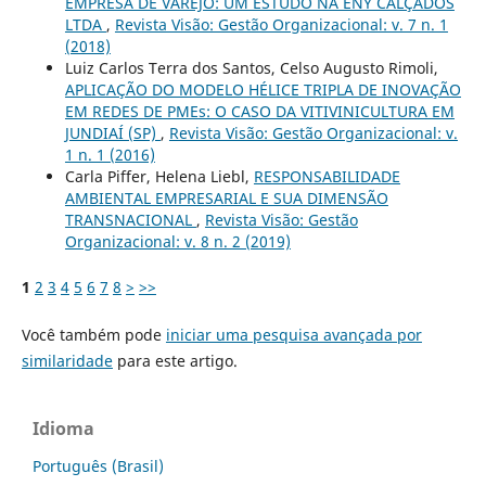
EMPRESA DE VAREJO: UM ESTUDO NA ENY CALÇADOS
LTDA
,
Revista Visão: Gestão Organizacional: v. 7 n. 1
(2018)
Luiz Carlos Terra dos Santos, Celso Augusto Rimoli,
APLICAÇÃO DO MODELO HÉLICE TRIPLA DE INOVAÇÃO
EM REDES DE PMEs: O CASO DA VITIVINICULTURA EM
JUNDIAÍ (SP)
,
Revista Visão: Gestão Organizacional: v.
1 n. 1 (2016)
Carla Piffer, Helena Liebl,
RESPONSABILIDADE
AMBIENTAL EMPRESARIAL E SUA DIMENSÃO
TRANSNACIONAL
,
Revista Visão: Gestão
Organizacional: v. 8 n. 2 (2019)
1
2
3
4
5
6
7
8
>
>>
Você também pode
iniciar uma pesquisa avançada por
similaridade
para este artigo.
Idioma
Português (Brasil)