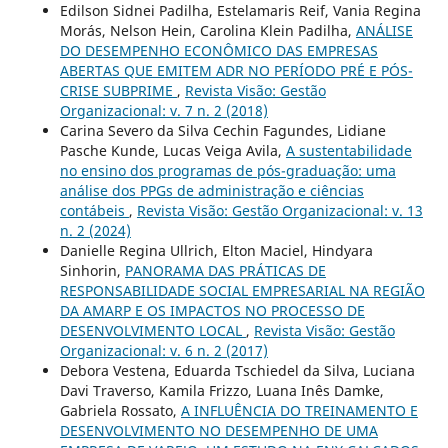
Edilson Sidnei Padilha, Estelamaris Reif, Vania Regina
Morás, Nelson Hein, Carolina Klein Padilha,
ANÁLISE
DO DESEMPENHO ECONÔMICO DAS EMPRESAS
ABERTAS QUE EMITEM ADR NO PERÍODO PRÉ E PÓS-
CRISE SUBPRIME
,
Revista Visão: Gestão
Organizacional: v. 7 n. 2 (2018)
Carina Severo da Silva Cechin Fagundes, Lidiane
Pasche Kunde, Lucas Veiga Avila,
A sustentabilidade
no ensino dos programas de pós-graduação: uma
análise dos PPGs de administração e ciências
contábeis
,
Revista Visão: Gestão Organizacional: v. 13
n. 2 (2024)
Danielle Regina Ullrich, Elton Maciel, Hindyara
Sinhorin,
PANORAMA DAS PRÁTICAS DE
RESPONSABILIDADE SOCIAL EMPRESARIAL NA REGIÃO
DA AMARP E OS IMPACTOS NO PROCESSO DE
DESENVOLVIMENTO LOCAL
,
Revista Visão: Gestão
Organizacional: v. 6 n. 2 (2017)
Debora Vestena, Eduarda Tschiedel da Silva, Luciana
Davi Traverso, Kamila Frizzo, Luana Inês Damke,
Gabriela Rossato,
A INFLUÊNCIA DO TREINAMENTO E
DESENVOLVIMENTO NO DESEMPENHO DE UMA