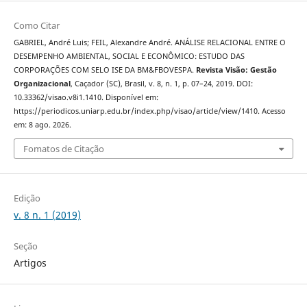
Como Citar
GABRIEL, André Luis; FEIL, Alexandre André. ANÁLISE RELACIONAL ENTRE O
DESEMPENHO AMBIENTAL, SOCIAL E ECONÔMICO: ESTUDO DAS
CORPORAÇÕES COM SELO ISE DA BM&FBOVESPA.
Revista Visão: Gestão
Organizacional
, Caçador (SC), Brasil, v. 8, n. 1, p. 07–24, 2019. DOI:
10.33362/visao.v8i1.1410. Disponível em:
https://periodicos.uniarp.edu.br/index.php/visao/article/view/1410. Acesso
em: 8 ago. 2026.
Fomatos de Citação
Edição
v. 8 n. 1 (2019)
Seção
Artigos