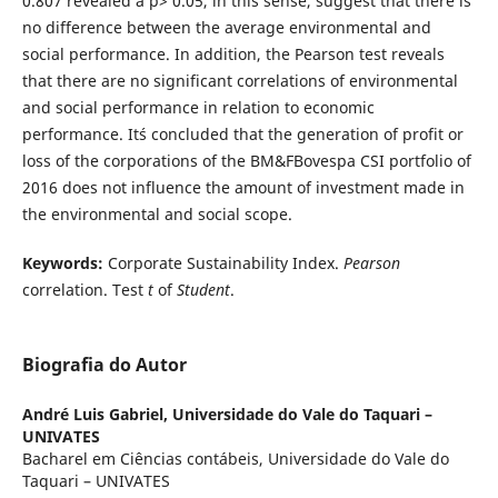
0.807 revealed a p> 0.05, in this sense, suggest that there is
no difference between the average environmental and
social performance. In addition, the Pearson test reveals
that there are no significant correlations of environmental
and social performance in relation to economic
performance. It´s concluded that the generation of profit or
loss of the corporations of the BM&FBovespa CSI portfolio of
2016 does not influence the amount of investment made in
the environmental and social scope.
Keywords:
Corporate Sustainability Index.
Pearson
correlation. Test
t
of
Student
.
Biografia do Autor
André Luis Gabriel,
Universidade do Vale do Taquari –
UNIVATES
Bacharel em Ciências contábeis, Universidade do Vale do
Taquari – UNIVATES