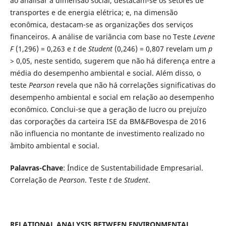
ao analisar a dimensão social, destacam-se os setores de
transportes e de energia elétrica; e, na dimensão
econômica, destacam-se as organizações dos serviços
financeiros. A análise de variância com base no Teste
Levene
F
(1,296) = 0,263 e
t
de
Student
(0,246) = 0,807 revelam um
p
> 0,05, neste sentido, sugerem que não há diferença entre a
média do desempenho ambiental e social. Além disso, o
teste
Pearson
revela que não há correlações significativas do
desempenho ambiental e social em relação ao desempenho
econômico. Conclui-se que a geração de lucro ou prejuízo
das corporações da carteira ISE da BM&FBovespa de 2016
não influencia no montante de investimento realizado no
âmbito ambiental e social.
Palavras-Chave
: Índice de Sustentabilidade Empresarial.
Correlação de
Pearson
. Teste
t
de
Student
.
RELATIONAL ANALYSIS BETWEEN ENVIRONMENTAL,