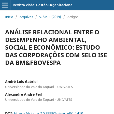
Revista Visão: Gestão Organizacional
Início
/
Arquivos
/
v. 8 n. 1 (2019)
/
Artigos
ANÁLISE RELACIONAL ENTRE O
DESEMPENHO AMBIENTAL,
SOCIAL E ECONÔMICO: ESTUDO
DAS CORPORAÇÕES COM SELO ISE
DA BM&FBOVESPA
André Luis Gabriel
Universidade do Vale do Taquari – UNIVATES
Alexandre André Feil
Universidade do Vale do Taquari - UNIVATES
DOI:
https://doi.org/10.33362/visao.v8i1.1410