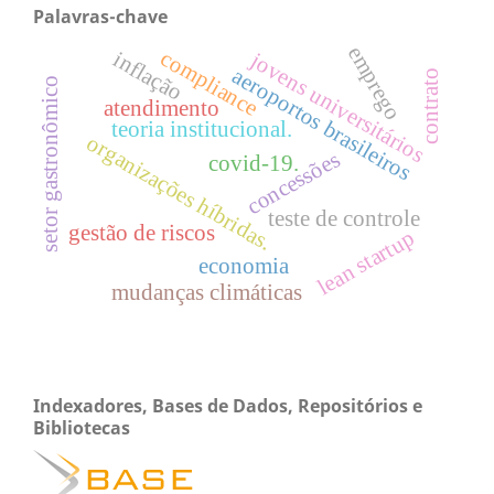
Palavras-chave
emprego
compliance
inflação
jovens universitários
aeroportos brasileiros
contrato
setor gastronômico
atendimento
teoria institucional.
organizações híbridas.
concessões
covid-19.
teste de controle
gestão de riscos
lean startup
economia
mudanças climáticas
Indexadores, Bases de Dados, Repositórios e
Bibliotecas