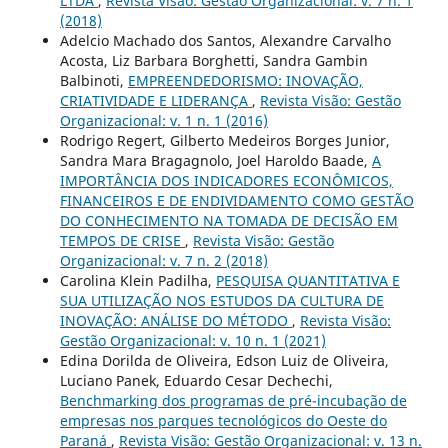
LTDA
,
Revista Visão: Gestão Organizacional: v. 7 n. 1
(2018)
Adelcio Machado dos Santos, Alexandre Carvalho
Acosta, Liz Barbara Borghetti, Sandra Gambin
Balbinoti,
EMPREENDEDORISMO: INOVAÇÃO,
CRIATIVIDADE E LIDERANÇA
,
Revista Visão: Gestão
Organizacional: v. 1 n. 1 (2016)
Rodrigo Regert, Gilberto Medeiros Borges Junior,
Sandra Mara Bragagnolo, Joel Haroldo Baade,
A
IMPORTÂNCIA DOS INDICADORES ECONÔMICOS,
FINANCEIROS E DE ENDIVIDAMENTO COMO GESTÃO
DO CONHECIMENTO NA TOMADA DE DECISÃO EM
TEMPOS DE CRISE
,
Revista Visão: Gestão
Organizacional: v. 7 n. 2 (2018)
Carolina Klein Padilha,
PESQUISA QUANTITATIVA E
SUA UTILIZAÇÃO NOS ESTUDOS DA CULTURA DE
INOVAÇÃO: ANÁLISE DO MÉTODO
,
Revista Visão:
Gestão Organizacional: v. 10 n. 1 (2021)
Edina Dorilda de Oliveira, Edson Luiz de Oliveira,
Luciano Panek, Eduardo Cesar Dechechi,
Benchmarking dos programas de pré-incubação de
empresas nos parques tecnológicos do Oeste do
Paraná
,
Revista Visão: Gestão Organizacional: v. 13 n.