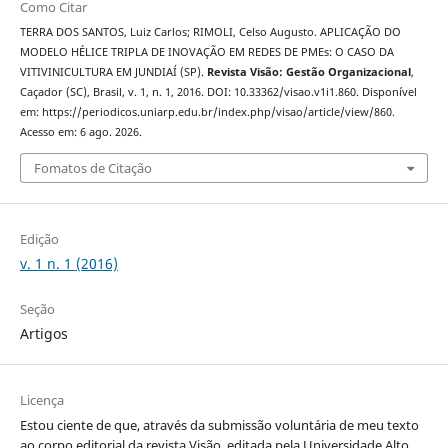
Como Citar
TERRA DOS SANTOS, Luiz Carlos; RIMOLI, Celso Augusto. APLICAÇÃO DO
MODELO HÉLICE TRIPLA DE INOVAÇÃO EM REDES DE PMEs: O CASO DA
VITIVINICULTURA EM JUNDIAÍ (SP).
Revista Visão: Gestão Organizacional
,
Caçador (SC), Brasil, v. 1, n. 1, 2016. DOI: 10.33362/visao.v1i1.860. Disponível
em: https://periodicos.uniarp.edu.br/index.php/visao/article/view/860.
Acesso em: 6 ago. 2026.
Fomatos de Citação
Edição
v. 1 n. 1 (2016)
Seção
Artigos
Licença
Estou ciente de que, através da submissão voluntária de meu texto
ao corpo editorial da revista Visão, editada pela Universidade Alto