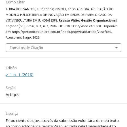
Como Citar
TERRA DOS SANTOS, Luiz Carlos; RIMOLI, Celso Augusto. APLICAÇÃO DO
MODELO HÉLICE TRIPLA DE INOVAÇÃO EM REDES DE PMEs: O CASO DA
VITIVINICULTURA EM JUNDIAÍ (SP).
Revista Visão: Gestão Organizacional
,
Caçador (SC), Brasil, v. 1, n. 1, 2016. DOI: 10.33362/visao.v1i1.860. Disponível
em: https://periodicos.uniarp.edu.br/index.php/visao/article/view/860.
Acesso em: 9 ago. 2026.
Fomatos de Citação
Edição
v. 1 n. 1 (2016)
Seção
Artigos
Licença
Estou ciente de que, através da submissão voluntária de meu texto
ao corpo editorial da revista Visão, editada pela Universidade Alto