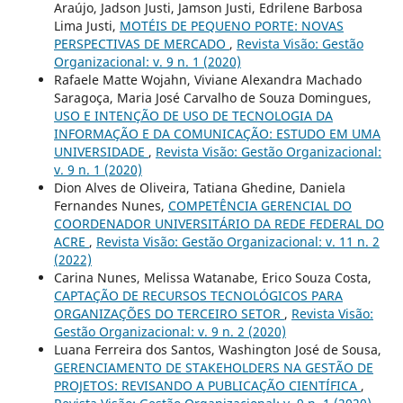
Araújo, Jadson Justi, Jamson Justi, Edrilene Barbosa
Lima Justi,
MOTÉIS DE PEQUENO PORTE: NOVAS
PERSPECTIVAS DE MERCADO
,
Revista Visão: Gestão
Organizacional: v. 9 n. 1 (2020)
Rafaele Matte Wojahn, Viviane Alexandra Machado
Saragoça, Maria José Carvalho de Souza Domingues,
USO E INTENÇÃO DE USO DE TECNOLOGIA DA
INFORMAÇÃO E DA COMUNICAÇÃO: ESTUDO EM UMA
UNIVERSIDADE
,
Revista Visão: Gestão Organizacional:
v. 9 n. 1 (2020)
Dion Alves de Oliveira, Tatiana Ghedine, Daniela
Fernandes Nunes,
COMPETÊNCIA GERENCIAL DO
COORDENADOR UNIVERSITÁRIO DA REDE FEDERAL DO
ACRE
,
Revista Visão: Gestão Organizacional: v. 11 n. 2
(2022)
Carina Nunes, Melissa Watanabe, Erico Souza Costa,
CAPTAÇÃO DE RECURSOS TECNOLÓGICOS PARA
ORGANIZAÇÕES DO TERCEIRO SETOR
,
Revista Visão:
Gestão Organizacional: v. 9 n. 2 (2020)
Luana Ferreira dos Santos, Washington José de Sousa,
GERENCIAMENTO DE STAKEHOLDERS NA GESTÃO DE
PROJETOS: REVISANDO A PUBLICAÇÃO CIENTÍFICA
,