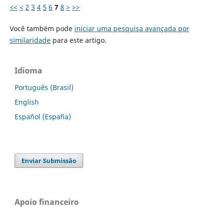
<<
<
2
3
4
5
6
7
8
>
>>
Você também pode
iniciar uma pesquisa avançada por
similaridade
para este artigo.
Idioma
Português (Brasil)
English
Español (España)
Enviar Submissão
Apoio financeiro