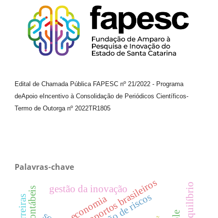
Edital de Chamada Pública FAPESC nº 21/2022
-
Programa
de
Apoio e
Incentivo à Consolidação de Periódicos
Científicos
-
Termo de Outorga nº
2022TR1805
Palavras-chave
aeroportos brasileiros
gestão da inovação
gestão de riscos
economia