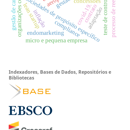
processo de reequilíbrio
organizações contábeis
gestão de carreiras
teste de controle
sociedades de propósito específico
concessões
lean startup
covid-19.
contrato
adaptação
inflação
compliance
endomarketing
micro e pequena empresa
Indexadores, Bases de Dados, Repositórios e
Bibliotecas