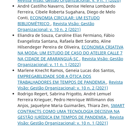
Revista Visão: Gestão Organizacional: v. 9 n. 1 (2020)
André Castilho Navarro, Denise Helena Lombardo
Ferreira, Cibele Roberta Sugahara, Diego de Melo
Conti,
ECONOMIA CIRCULAR: UM ESTUDO
BIBLIOMÉTRICO
,
Revista Visão: Gestão
Organizacional: v. 10 n. 2 (2021)
Eliandra de Souza, Caroline Elias Fermiano, Fábio
Evangelista Santana, Rafaela Bett Soratto, Aline
Hilsendeger Pereira de Oliveira,
ECONOMIA CRIATIVA
NA MODA: UM ESTUDO DE CASO DO ATELIER CALLE 7
NA CIDADE DE ARARANGUÁ-SC
,
Revista Visão: Gestão
Organizacional: v. 11 n. 1 (2022)
Marlene Knecht Ramos, Geneia Lucas dos Santos,
EMPREGABILIDADE SOB A ÓTICA DOS
TRABALHADORES EM TEMPOS DE PANDEMIA
,
Revista
Visão: Gestão Organizacional: v. 10 n. 2 (2021)
Rodrigo Regert, Sabrina Frigotto, André Lemuel
Ferreira Krieguer, Pedro Henrique Willimann dos
Anjos, Jaquelyne Maria Guimarães, Thiara Zen,
SMART
CONTRACTS COMO UMA TECNOLOGIA DECISIVA NA
GESTÃO JURÍDICA EM TEMPOS DE PANDEMIA
,
Revista
Visão: Gestão Organizacional: v. 10 n. 1 (2021)