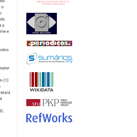
 do
r o
o
 do
a a
ome e
todos
meter
m (1)
o
retará
l
8).