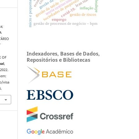
micro e pequena empresa
sociedades de propósito específico
lean startup
adaptação
teoria institucional.
gestão da saúde
inflação
covid-19.
gestão de riscos
emprego
gestão de processos de negócio – bpm
a;
A
TÁRIO
T
Indexadores, Bases de Dados,
K OF
Repositórios e Bibliotecas
nal
,
 2022.
 em:
p/visa
6.