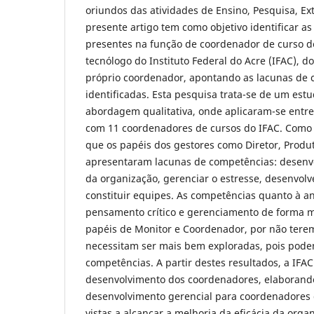
oriundos das atividades de Ensino, Pesquisa, Ex
presente artigo tem como objetivo identificar a
presentes na função de coordenador de curso d
tecnólogo do Instituto Federal do Acre (IFAC), d
próprio coordenador, apontando as lacunas de
identificadas. Esta pesquisa trata-se de um est
abordagem qualitativa, onde aplicaram-se entre
com 11 coordenadores de cursos do IFAC. Como r
que os papéis dos gestores como Diretor, Produt
apresentaram lacunas de competências: desenvo
da organização, gerenciar o estresse, desenvolv
constituir equipes. As competências quanto à a
pensamento crítico e gerenciamento de forma mu
papéis de Monitor e Coordenador, por não terem
necessitam ser mais bem exploradas, pois pode
competências. A partir destes resultados, a IFAC
desenvolvimento dos coordenadores, elaborand
desenvolvimento gerencial para coordenadores 
vistas a alcançar a melhoria da eficácia da org