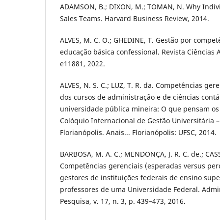
ADAMSON, B.; DIXON, M.; TOMAN, N. Why Indivi
Sales Teams. Harvard Business Review, 2014.
ALVES, M. C. O.; GHEDINE, T. Gestão por compe
educação básica confessional. Revista Ciências Ad
e11881, 2022.
ALVES, N. S. C.; LUZ, T. R. da. Competências ge
dos cursos de administração e de ciências cont
universidade pública mineira: O que pensam os 
Colóquio Internacional de Gestão Universitária –
Florianópolis. Anais... Florianópolis: UFSC, 2014.
BARBOSA, M. A. C.; MENDONÇA, J. R. C. de.; CASS
Competências gerenciais (esperadas versus perc
gestores de instituições federais de ensino sup
professores de uma Universidade Federal. Admin
Pesquisa, v. 17, n. 3, p. 439–473, 2016.