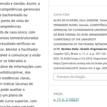
tensão e Gestão. Assim, o
s competências gerenciais
Como Citar
e bacharelado ou
o ponto de vista do
ALVES DE OLIVEIRA, Dion; GHEDINE, Tatian
FERNANDES NUNES, Daniela. COMPETÊNCI
 competências
GERENCIAL DO COORDENADOR UNIVERSI
udo de caso único, com
DA REDE FEDERAL DO ACRE: MANAGEMEN
vistas semiestruturadas
COMPETENCE OF THE UNIVERSITY
esultado verificou-se
COORDINATOR OF THE FEDERAL NETWOR
or, Mentor e Facilitador
ACRE.
Revista Visão: Gestão Organizacio
Caçador (SC), Brasil, v. 11, n. 2, p. 107–125,
lver e comunicar a visão
DOI: 10.33362/visao.v11i2.2919. Disponível
er os liderados e
https://periodicos.uniarp.edu.br/index.ph
nálise de informações com
o/article/view/2919. Acesso em: 6 ago. 202
ltidisciplinar, dos
Fomatos de Citação
 evidências claras,
m indicar lacunas de
 pode auxiliar o
Edição
o um plano de
v. 11 n. 2 (2022)
de curso superior, com
anização como um todo.