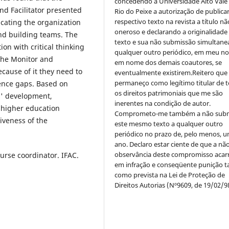
concedendo à Universidade Alto Vale
nd Facilitator presented
Rio do Peixe a autorização de publica
respectivo texto na revista a título nã
ating the organization
oneroso e declarando a originalidade
nd building teams. The
texto e sua não submissão simultane
on with critical thinking
qualquer outro periódico, em meu n
the Monitor and
em nome dos demais coautores, se
ecause of it they need to
eventualmente existirem.Reitero que
permaneço como legítimo titular de 
ence gaps. Based on
os direitos patrimoniais que me são
rs' development,
inerentes na condição de autor.
higher education
Comprometo-me também a não sub
iveness of the
este mesmo texto a qualquer outro
periódico no prazo de, pelo menos, u
ano. Declaro estar ciente de que a nã
observância deste compromisso acar
se coordinator. IFAC.
em infração e conseqüente punição ta
como prevista na Lei de Proteção de
Direitos Autorias (Nº9609, de 19/02/9