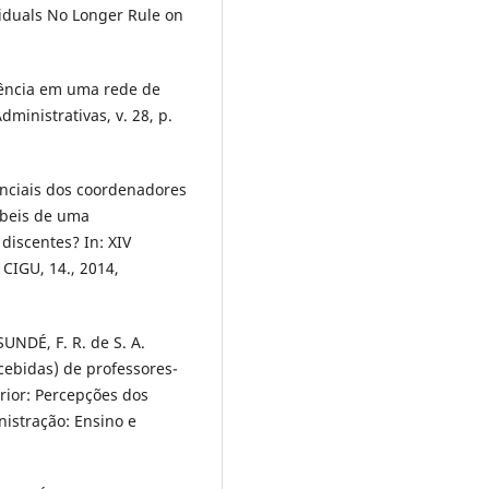
duals No Longer Rule on
tência em uma rede de
ministrativas, v. 28, p.
renciais dos coordenadores
ábeis de uma
discentes? In: XIV
 CIGU, 14., 2014,
UNDÉ, F. R. de S. A.
ebidas) de professores-
erior: Percepções dos
istração: Ensino e