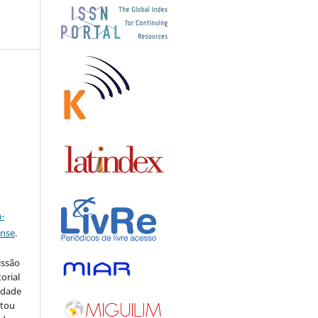
a
-
ense
.
issão
orial
sidade
stou