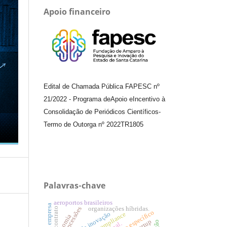
Apoio financeiro
Edital de Chamada Pública FAPESC nº
21/2022
-
Programa de
Apoio e
Incentivo à
Consolidação de Periódicos
Científicos
-
Termo de Outorga nº
2022TR1805
Palavras-chave
aeroportos brasileiros
organizações híbridas.
concessões
contrato
gestão da inovação
compliance
economia