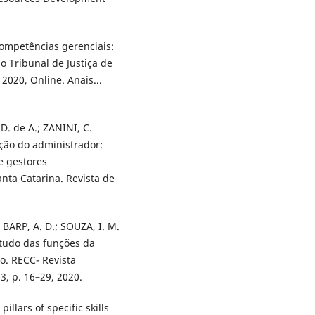
competências gerenciais:
do Tribunal de Justiça de
2020, Online. Anais...
D. de A.; ZANINI, C.
ção do administrador:
e gestores
nta Catarina. Revista de
 BARP, A. D.; SOUZA, I. M.
studo das funções da
o. RECC- Revista
3, p. 16–29, 2020.
llars of specific skills