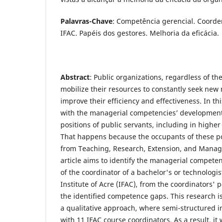
Palavras-Chave
: Competência gerencial. Coorde
IFAC. Papéis dos gestores. Melhoria da eficácia.
Abstract
: Public organizations, regardless of the
mobilize their resources to constantly seek ne
improve their efficiency and effectiveness. In th
with the managerial competencies’ developme
positions of public servants, including in higher
That happens because the occupants of these po
from Teaching, Research, Extension, and Manage
article aims to identify the managerial competen
of the coordinator of a bachelor's or technologis
Institute of Acre (IFAC), from the coordinators' p
the identified competence gaps. This research is
a qualitative approach, where semi-structured 
with 11 IFAC course coordinators. As a result, it