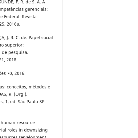
UNDÉ, F. R. de S. A. A
ompetências gerenciais:
 Federal. Revista
25, 2016a.
 J. R. C. de. Papel social
no superior:
s de pesquisa.
21, 2018.
ões 70, 2016.
as: conceitos, métodos e
AS, R. (Org.).
. 1. ed. São Paulo-SP:
f human resource
ial roles in downsizing
 Resources Development