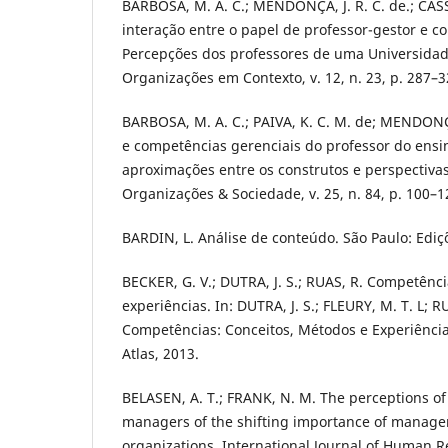
BARBOSA, M. A. C.; MENDONÇA, J. R. C. de.; CASS
interação entre o papel de professor-gestor e c
Percepções dos professores de uma Universidade
Organizações em Contexto, v. 12, n. 23, p. 287–3
BARBOSA, M. A. C.; PAIVA, K. C. M. de; MENDONÇA,
e competências gerenciais do professor do ensi
aproximações entre os construtos e perspectiva
Organizações & Sociedade, v. 25, n. 84, p. 100–1
BARDIN, L. Análise de conteúdo. São Paulo: Ediç
BECKER, G. V.; DUTRA, J. S.; RUAS, R. Competênci
experiências. In: DUTRA, J. S.; FLEURY, M. T. L; RU
Competências: Conceitos, Métodos e Experiências
Atlas, 2013.
BELASEN, A. T.; FRANK, N. M. The perceptions o
managers of the shifting importance of manager
organizations. International Journal of Human