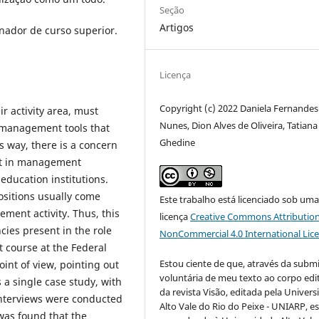
Seção
Artigos
nador de curso superior.
Licença
Copyright (c) 2022 Daniela Fernandes
ir activity area, must
Nunes, Dion Alves de Oliveira, Tatiana
w management tools that
Ghedine
is way, there is a concern
nt in management
 education institutions.
sitions usually come
Este trabalho está licenciado sob um
ment activity. Thus, this
licença
Creative Commons Attribution
cies present in the role
NonCommercial 4.0 International Lic
t course at the Federal
Estou ciente de que, através da subm
oint of view, pointing out
voluntária de meu texto ao corpo edit
 a single case study, with
da revista Visão, editada pela Univer
interviews were conducted
Alto Vale do Rio do Peixe - UNIARP, e
 was found that the