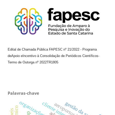
Edital de Chamada Pública FAPESC nº 21/2022
-
Programa
de
Apoio e
Incentivo à Consolidação de Periódicos
Científicos
-
Termo de Outorga nº
2022TR1805
Palavras-chave
organizações híbridas.
cliente interno
gestão da saúde