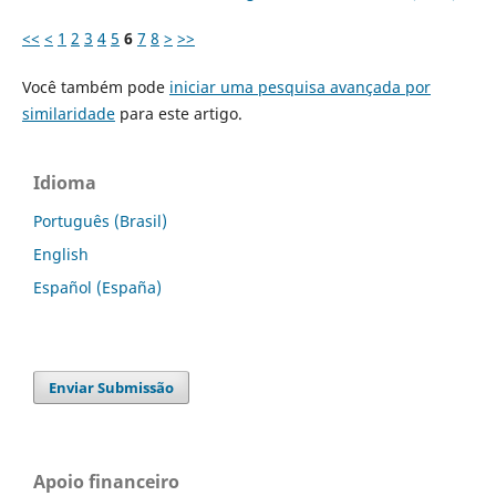
<<
<
1
2
3
4
5
6
7
8
>
>>
Você também pode
iniciar uma pesquisa avançada por
similaridade
para este artigo.
Idioma
Português (Brasil)
English
Español (España)
Enviar Submissão
Apoio financeiro