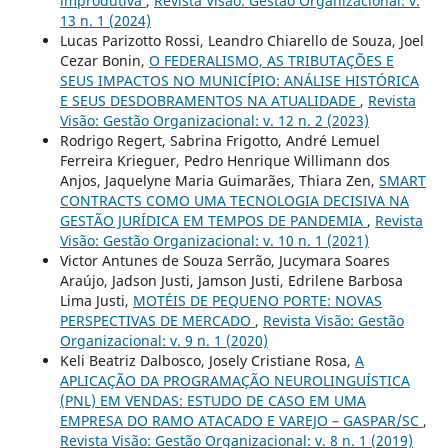
improdutiva
,
Revista Visão: Gestão Organizacional: v.
13 n. 1 (2024)
Lucas Parizotto Rossi, Leandro Chiarello de Souza, Joel
Cezar Bonin,
O FEDERALISMO, AS TRIBUTAÇÕES E
SEUS IMPACTOS NO MUNICÍPIO: ANÁLISE HISTÓRICA
E SEUS DESDOBRAMENTOS NA ATUALIDADE
,
Revista
Visão: Gestão Organizacional: v. 12 n. 2 (2023)
Rodrigo Regert, Sabrina Frigotto, André Lemuel
Ferreira Krieguer, Pedro Henrique Willimann dos
Anjos, Jaquelyne Maria Guimarães, Thiara Zen,
SMART
CONTRACTS COMO UMA TECNOLOGIA DECISIVA NA
GESTÃO JURÍDICA EM TEMPOS DE PANDEMIA
,
Revista
Visão: Gestão Organizacional: v. 10 n. 1 (2021)
Victor Antunes de Souza Serrão, Jucymara Soares
Araújo, Jadson Justi, Jamson Justi, Edrilene Barbosa
Lima Justi,
MOTÉIS DE PEQUENO PORTE: NOVAS
PERSPECTIVAS DE MERCADO
,
Revista Visão: Gestão
Organizacional: v. 9 n. 1 (2020)
Keli Beatriz Dalbosco, Josely Cristiane Rosa,
A
APLICAÇÃO DA PROGRAMAÇÃO NEUROLINGUÍSTICA
(PNL) EM VENDAS: ESTUDO DE CASO EM UMA
EMPRESA DO RAMO ATACADO E VAREJO – GASPAR/SC
,
Revista Visão: Gestão Organizacional: v. 8 n. 1 (2019)