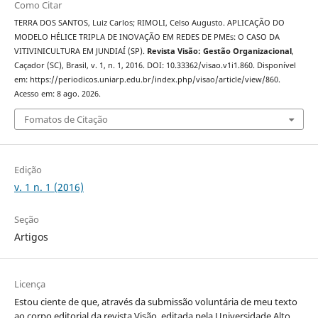
Como Citar
TERRA DOS SANTOS, Luiz Carlos; RIMOLI, Celso Augusto. APLICAÇÃO DO
MODELO HÉLICE TRIPLA DE INOVAÇÃO EM REDES DE PMEs: O CASO DA
VITIVINICULTURA EM JUNDIAÍ (SP).
Revista Visão: Gestão Organizacional
,
Caçador (SC), Brasil, v. 1, n. 1, 2016. DOI: 10.33362/visao.v1i1.860. Disponível
em: https://periodicos.uniarp.edu.br/index.php/visao/article/view/860.
Acesso em: 8 ago. 2026.
Fomatos de Citação
Edição
v. 1 n. 1 (2016)
Seção
Artigos
Licença
Estou ciente de que, através da submissão voluntária de meu texto
ao corpo editorial da revista Visão, editada pela Universidade Alto