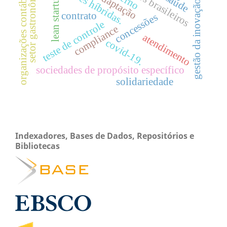
aeroportos brasileiros
setor gastronômico
organizações contábeis
adaptação
lean startup
gestão da inovação
contrato
concessões
teste de controle
compliance
atendimento
covid-19.
sociedades de propósito específico
solidariedade
Indexadores, Bases de Dados, Repositórios e
Bibliotecas