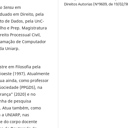
Direitos Autorias (Nº9609, de 19/02/9
to Sensu
em
duado em Direito, pela
o de Dados, pela UnC-
alho e Prep. Magistratura
eito Processual Civil,
gramação de Computador
da Uniarp.
tre em Filosofia pela
ioeste (1997). Atualmente
ua ainda, como professor
ociedade (PPGDS), na
rança" (2020) e no
inha de pesquisa
9). Atua também, como
a a UNIARP, nas
nte do corpo docente