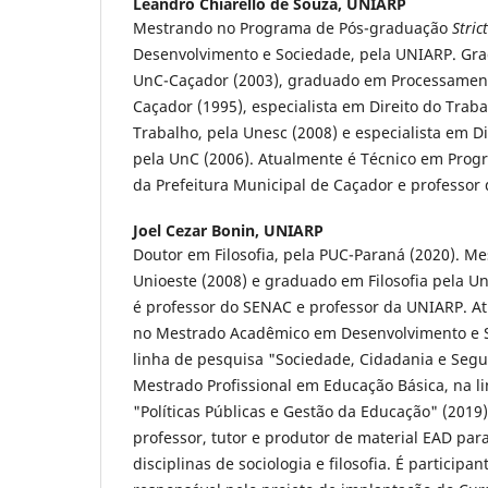
Leandro Chiarello de Souza,
UNIARP
Mestrando no Programa de Pós-graduação
Stric
Desenvolvimento e Sociedade, pela UNIARP. Gra
UnC-Caçador (2003), graduado em Processament
Caçador (1995), especialista em Direito do Trab
Trabalho, pela Unesc (2008) e especialista em Dir
pela UnC (2006). Atualmente é Técnico em Pro
da Prefeitura Municipal de Caçador e professor 
Joel Cezar Bonin,
UNIARP
Doutor em Filosofia, pela PUC-Paraná (2020). Mes
Unioeste (2008) e graduado em Filosofia pela Un
é professor do SENAC e professor da UNIARP. At
no Mestrado Acadêmico em Desenvolvimento e S
linha de pesquisa "Sociedade, Cidadania e Segu
Mestrado Profissional em Educação Básica, na l
"Políticas Públicas e Gestão da Educação" (201
professor, tutor e produtor de material EAD par
disciplinas de sociologia e filosofia. É participa