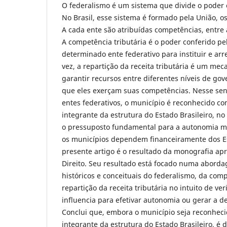
O federalismo é um sistema que divide o poder e
No Brasil, esse sistema é formado pela União, o
A cada ente são atribuídas competências, entre a
A competência tributária é o poder conferido pel
determinado ente federativo para instituir e arr
vez, a repartição da receita tributária é um me
garantir recursos entre diferentes níveis de gov
que eles exerçam suas competências. Nesse sent
entes federativos, o município é reconhecido 
integrante da estrutura do Estado Brasileiro, no
o pressuposto fundamental para a autonomia mu
os municípios dependem financeiramente dos E
presente artigo é o resultado da monografia ap
Direito. Seu resultado está focado numa abord
históricos e conceituais do federalismo, da comp
repartição da receita tributária no intuito de ver
influencia para efetivar autonomia ou gerar a 
Conclui que, embora o município seja reconhe
integrante da estrutura do Estado Brasileiro, é