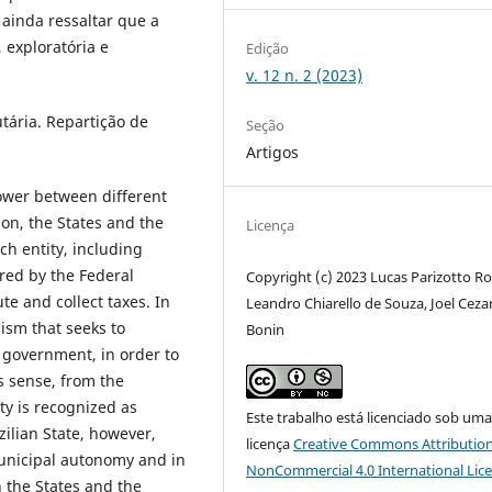
ainda ressaltar que a
 exploratória e
Edição
v. 12 n. 2 (2023)
tária. Repartição de
Seção
Artigos
ower between different
ion, the States and the
Licença
ch entity, including
rred by the Federal
Copyright (c) 2023 Lucas Parizotto Ro
ute and collect taxes. In
Leandro Chiarello de Souza, Joel Ceza
nism that seeks to
Bonin
 government, in order to
s sense, from the
ity is recognized as
Este trabalho está licenciado sob um
ilian State, however,
licença
Creative Commons Attribution
unicipal autonomy and in
NonCommercial 4.0 International Lic
n the States and the