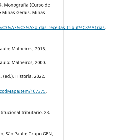
14. Monografia (Curso de
e Minas Gerais, Minas
i%C3%A7%C3%A3o_das_receitas_tribut%C3%A1rias
.
Paulo: Malheiros, 2016.
Paulo: Malheiros, 2000.
d.). História. 2022.
r/codMapaItem/107375
.
tucional tributário. 23.
o. São Paulo: Grupo GEN,