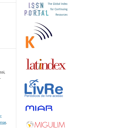
ssi,
r
a
-
ense
.