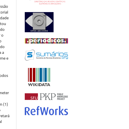
issão
orial
sidade
stou
 do
r o
o
 do
a a
ome e
todos
meter
m (1)
o
retará
l