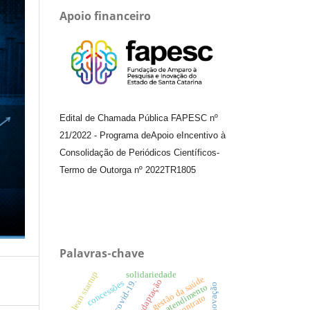
Apoio financeiro
Edital de Chamada Pública FAPESC nº
21/2022
-
Programa de
Apoio e
Incentivo à
Consolidação de Periódicos
Científicos
-
Termo de Outorga nº
2022TR1805
Palavras-chave
lean startup
solidariedade
gestão da saúde
adaptação
covid-19.
concessões
atendimento
contrato