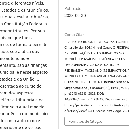
ntre diferentes níveis.
Publicado
s Estados e os Municípios.
2023-09-20
s quais está a tributária.
a Constituição Federal a
ecadar tributos. Por sua
Como Citar
canismo que busca
PARIZOTTO ROSSI, Lucas; SOUZA, Leandro
erno, de forma a permitir
Chiarello de; BONIN, Joel Cezar. O FEDER
ido, sob a ótica dos
AS TRIBUTAÇÕES E SEUS IMPACTOS NO
como autônomo e
MUNICÍPIO: ANÁLISE HISTÓRICA E SEUS
 entanto, são as finanças
DESDOBRAMENTOS NA ATUALIDADE:
FEDERALISM, TAXES AND ITS IMPACTS ON 
nicipal e nesse aspecto
MUNICIPALITY: HISTORICAL ANALYSIS AND
stados e da União. O
CURRENT DEVELOPMENT.
Revista Visão: 
resentada ao curso de
Organizacional
, Caçador (SC), Brasil, v. 12,
agem dos aspectos
p. e3243-e3243, 2023. DOI:
etência tributária e da
10.33362/visao.v12i2.3243. Disponível em:
https://periodicos.uniarp.edu.br/index.ph
ificar se o atual modelo
o/article/view/3243. Acesso em: 7 ago. 202
dependência do município.
cido como autônomo e
Fomatos de Citação
 dependente de verbas