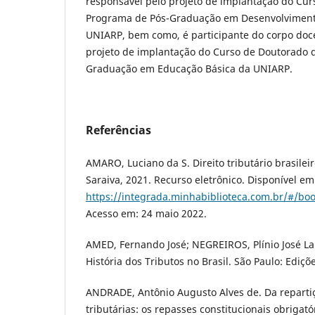
responsável pelo projeto de implantação do Cu
Programa de Pós-Graduação em Desenvolviment
UNIARP, bem como, é participante do corpo doc
projeto de implantação do Curso de Doutorado 
Graduação em Educação Básica da UNIARP.
Referências
AMARO, Luciano da S. Direito tributário brasileir
Saraiva, 2021. Recurso eletrônico. Disponível em
https://integrada.minhabiblioteca.com.br/#/b
Acesso em: 24 maio 2022.
AMED, Fernando José; NEGREIROS, Plínio José L
História dos Tributos no Brasil. São Paulo: Ediç
ANDRADE, Antônio Augusto Alves de. Da repartiç
tributárias: os repasses constitucionais obrigat