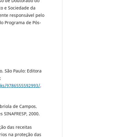
rso de Doutorado do
o e Sociedade da
ente responsável pelo
do Programa de Pós-
o. São Paulo: Editora
:
ooks/9786555592993/
.
abriola de Campos.
ões SINAFRESP, 2000.
ão das receitas
órios na proteção das