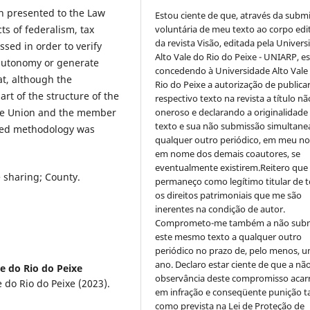
ph presented to the Law
Estou ciente de que, através da subm
voluntária de meu texto ao corpo edit
ts of federalism, tax
da revista Visão, editada pela Univer
sed in order to verify
Alto Vale do Rio do Peixe - UNIARP, e
 autonomy or generate
concedendo à Universidade Alto Vale
at, although the
Rio do Peixe a autorização de publica
rt of the structure of the
respectivo texto na revista a título nã
oneroso e declarando a originalidade
 the Union and the member
texto e sua não submissão simultane
plied methodology was
qualquer outro periódico, em meu n
em nome dos demais coautores, se
eventualmente existirem.Reitero que
 sharing; County.
permaneço como legítimo titular de 
os direitos patrimoniais que me são
inerentes na condição de autor.
Comprometo-me também a não sub
este mesmo texto a qualquer outro
periódico no prazo de, pelo menos, u
ano. Declaro estar ciente de que a nã
e do Rio do Peixe
observância deste compromisso acar
 do Rio do Peixe (2023).
em infração e conseqüente punição ta
como prevista na Lei de Proteção de