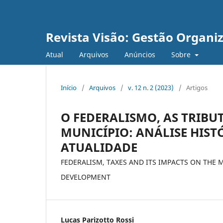
Revista Visão: Gestão Organi
Atual
Arquivos
Anúncios
Sobre
Início
/
Arquivos
/
v. 12 n. 2 (2023)
/
Artigos
O FEDERALISMO, AS TRIBU
MUNICÍPIO: ANÁLISE HIS
ATUALIDADE
FEDERALISM, TAXES AND ITS IMPACTS ON THE 
DEVELOPMENT
Lucas Parizotto Rossi