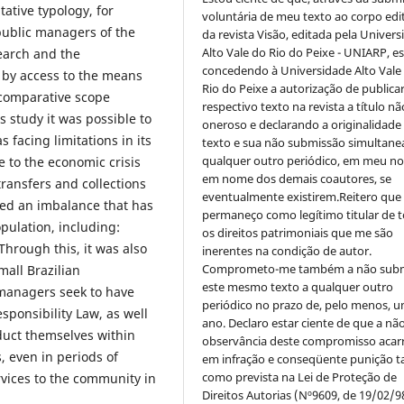
ative typology, for
voluntária de meu texto ao corpo edit
public managers of the
da revista Visão, editada pela Univer
Alto Vale do Rio do Peixe - UNIARP, e
search and the
concedendo à Universidade Alto Vale
 by access to the means
Rio do Peixe a autorização de publica
 comparative scope
respectivo texto na revista a título nã
 study it was possible to
oneroso e declarando a originalidade
s facing limitations in its
texto e sua não submissão simultane
qualquer outro periódico, em meu n
 to the economic crisis
em nome dos demais coautores, se
transfers and collections
eventualmente existirem.Reitero que
ated an imbalance that has
permaneço como legítimo titular de 
opulation, including:
os direitos patrimoniais que me são
Through this, it was also
inerentes na condição de autor.
Comprometo-me também a não sub
mall Brazilian
este mesmo texto a qualquer outro
 managers seek to have
periódico no prazo de, pelo menos, u
esponsibility Law, as well
ano. Declaro estar ciente de que a nã
nduct themselves within
observância deste compromisso acar
s, even in periods of
em infração e conseqüente punição ta
como prevista na Lei de Proteção de
ervices to the community in
Direitos Autorias (Nº9609, de 19/02/9