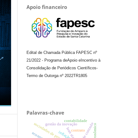
Apoio financeiro
Edital de Chamada Pública FAPESC nº
21/2022
-
Programa de
Apoio e
Incentivo à
Consolidação de Periódicos
Científicos
-
Termo de Outorga nº
2022TR1805
Palavras-chave
contabilidade
sociedades de propósito específico
teste de controle
gestão da inovação
lean startup
contrato
inflação
economia