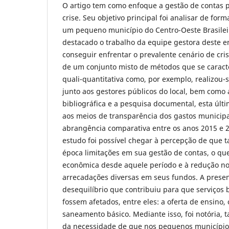
O artigo tem como enfoque a gestão de contas 
crise. Seu objetivo principal foi analisar de for
um pequeno município do Centro-Oeste Brasileir
destacado o trabalho da equipe gestora deste e
conseguir enfrentar o prevalente cenário de crise
de um conjunto misto de métodos que se caract
quali-quantitativa como, por exemplo, realizou
junto aos gestores públicos do local, bem como 
bibliográfica e a pesquisa documental, esta últi
aos meios de transparência dos gastos municipa
abrangência comparativa entre os anos 2015 e 2
estudo foi possível chegar à percepção de que t
época limitações em sua gestão de contas, o que
econômica desde aquele período e à redução nos
arrecadações diversas em seus fundos. A presen
desequilíbrio que contribuiu para que serviços 
fossem afetados, entre eles: a oferta de ensino,
saneamento básico. Mediante isso, foi notória, 
da necessidade de que nos pequenos municípios