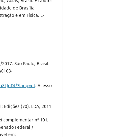
o, Goiás, Brasil. É Doutor
dade de Brasília
ração e em Física. E-
2017. São Paulo, Brasil.
s0103-
qZLJnDt/?lang=pt
. Acesso
l: Edições (70), LDA, 2011.
Lei complementar nº 101,
 Senado Federal /
ível em: