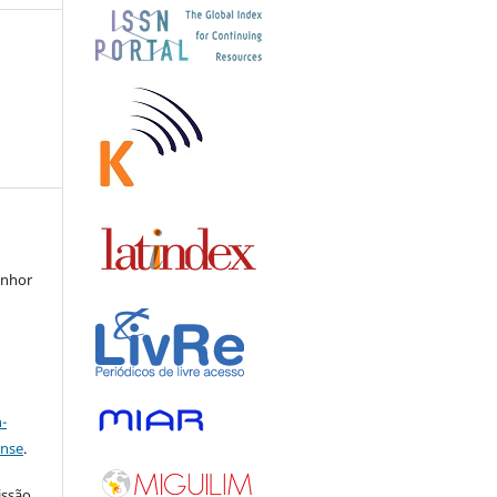
enhor
a
-
ense
.
issão