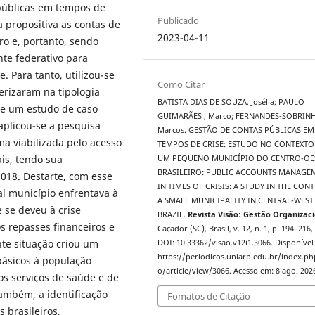
públicas em tempos de
Publicado
ma propositiva as contas de
2023-04-11
o e, portanto, sendo
nte federativo para
. Para tanto, utilizou-se
Como Citar
erizaram na tipologia
BATISTA DIAS DE SOUZA, Josélia; PAULO
-se um estudo de caso
GUIMARÃES , Marco; FERNANDES-SOBRINH
aplicou-se a pesquisa
Marcos. GESTÃO DE CONTAS PÚBLICAS EM
ma viabilizada pelo acesso
TEMPOS DE CRISE: ESTUDO NO CONTEXTO
is, tendo sua
UM PEQUENO MUNICÍPIO DO CENTRO-OE
BRASILEIRO: PUBLIC ACCOUNTS MANAGE
018. Destarte, com esse
IN TIMES OF CRISIS: A STUDY IN THE CON
al município enfrentava à
A SMALL MUNICIPALITY IN CENTRAL-WEST
 se deveu à crise
BRAZIL.
Revista Visão: Gestão Organizac
 repasses financeiros e
Caçador (SC), Brasil, v. 12, n. 1, p. 194–216,
te situação criou um
DOI: 10.33362/visao.v12i1.3066. Disponível
https://periodicos.uniarp.edu.br/index.ph
básicos à população
o/article/view/3066. Acesso em: 8 ago. 202
 os serviços de saúde e de
também, a identificação
Fomatos de Citação
 brasileiros,