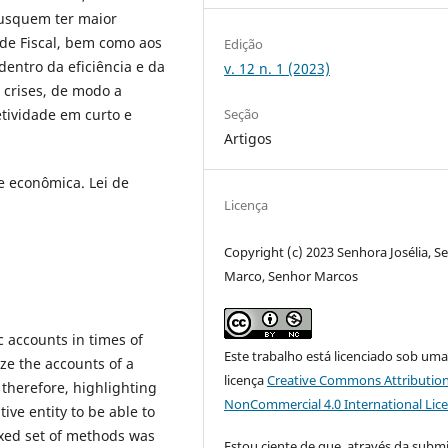
usquem ter maior
ade Fiscal, bem como aos
Edição
dentro da eficiência e da
v. 12 n. 1 (2023)
 crises, de modo a
Seção
etividade em curto e
Artigos
se econômica. Lei de
Licença
Copyright (c) 2023 Senhora Josélia, S
Marco, Senhor Marcos
 accounts in times of
Este trabalho está licenciado sob um
yze the accounts of a
licença
Creative Commons Attribution
 therefore, highlighting
NonCommercial 4.0 International Lic
ve entity to be able to
mixed set of methods was
Estou ciente de que, através da subm