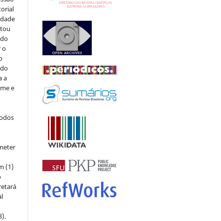
orial
sidade
stou
 do
r o
o
 do
a a
ome e
todos
meter
m (1)
o
retará
l
8).