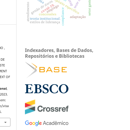
setor gastronômico
gestão de riscos
atendimento
covid-19.
emprego
compliance
concessões
adaptação
teoria institucional.
estilos de liderança
O ,
Indexadores, Bases de Dados,
Repositórios e Bibliotecas
 DE
STE
MENT
TEXT OF
ional
,
 2023.
 em:
p/visa
6.