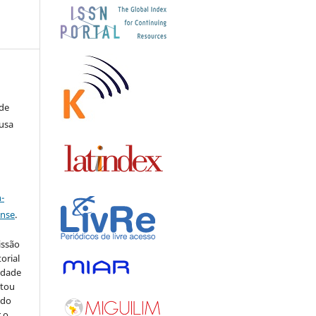
 de
ousa
a
-
ense
.
issão
orial
sidade
stou
 do
r o