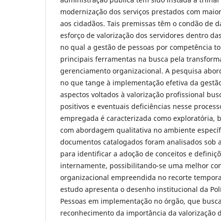
modernização dos serviços prestados com maior
aos cidadãos. Tais premissas têm o condão de d
esforço de valorização dos servidores dentro da
no qual a gestão de pessoas por competência t
principais ferramentas na busca pela transfor
gerenciamento organizacional. A pesquisa abor
no que tange à implementação efetiva da gestã
aspectos voltados à valorização profissional bus
positivos e eventuais deficiências nesse proces
empregada é caracterizada como exploratória, bi
com abordagem qualitativa no ambiente específi
documentos catalogados foram analisados sob a
para identificar a adoção de conceitos e definiç
internamente, possibilitando-se uma melhor co
organizacional empreendida no recorte temporal 
estudo apresenta o desenho institucional da Pol
Pessoas em implementação no órgão, que busc
reconhecimento da importância da valorização 