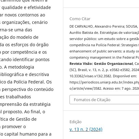
 qualidade e efetividade
ar novos contornos ao
Como Citar
s organizações, cenário
DE CARVALHO, Alexandro Pereira; SOUSA,
orna-se uma das
Aurélio Batista de. Estratégias de valoriza
mação do modelo de
servidor público: um estudo sobre a gestã
da os esforços do órgão
competência na Polícia Federal: Strategies 
o por competência e os
enhancement of public servants: a study o
competency management in the Federal Po
cando identificar pontos
Revista Visão: Gestão Organizacional
, C
so. A metodologia
(SC), Brasil, v. 13, n. 2, p. e3582-e3582, 202
bliográfica e descritiva
10.33362/visao.v13i2.3582. Disponível em:
co da Polícia Federal. Os
https://periodicos.uniarp.edu.br/index.ph
 perspectiva do conteúdo
o/article/view/3582. Acesso em: 7 ago. 202
ões trabalhados
Fomatos de Citação
mpreensão da estratégia
proposto. Ao final, o
ítica de Gestão de
Edição
a promover o
v. 13 n. 2 (2024)
do capital humano para a