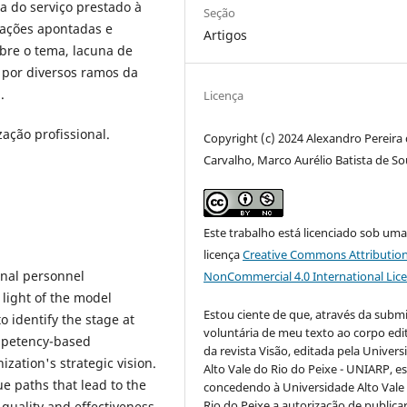
a do serviço prestado à
Seção
tações apontadas e
Artigos
obre o tema, lacuna de
 por diversos ramos da
.
Licença
zação profissional.
Copyright (c) 2024 Alexandro Pereira
Carvalho, Marco Aurélio Batista de S
Este trabalho está licenciado sob um
licença
Creative Commons Attribution
ernal personnel
NonCommercial 4.0 International Lic
 light of the model
Estou ciente de que, através da subm
o identify the stage at
voluntária de meu texto ao corpo edit
mpetency-based
da revista Visão, editada pela Univer
ation's strategic vision.
Alto Vale do Rio do Peixe - UNIARP, e
e paths that lead to the
concedendo à Universidade Alto Vale
Rio do Peixe a autorização de publica
 quality and effectiveness