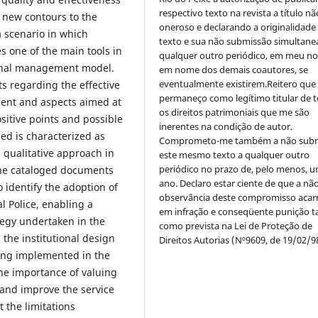
respectivo texto na revista a título nã
g new contours to the
oneroso e declarando a originalidade
a scenario in which
texto e sua não submissão simultane
one of the main tools in
qualquer outro periódico, em meu n
ional management model.
em nome dos demais coautores, se
eventualmente existirem.Reitero que
s regarding the effective
permaneço como legítimo titular de 
nt and aspects aimed at
os direitos patrimoniais que me são
sitive points and possible
inerentes na condição de autor.
ed is characterized as
Comprometo-me também a não sub
a qualitative approach in
este mesmo texto a qualquer outro
periódico no prazo de, pelo menos, u
 the cataloged documents
ano. Declaro estar ciente de que a nã
 identify the adoption of
observância deste compromisso acar
l Police, enabling a
em infração e conseqüente punição ta
tegy undertaken in the
como prevista na Lei de Proteção de
 the institutional design
Direitos Autorias (Nº9609, de 19/02/9
ng implemented in the
he importance of valuing
 and improve the service
 the limitations