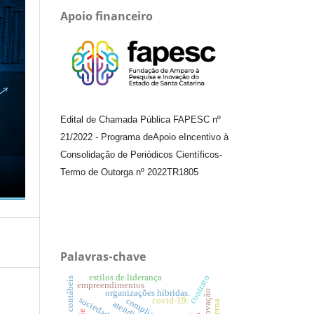
Apoio financeiro
Edital de Chamada Pública FAPESC nº
21/2022
-
Programa de
Apoio e
Incentivo à
Consolidação de Periódicos
Científicos
-
Termo de Outorga nº
2022TR1805
Palavras-chave
estilos de liderança
contrato
empreendimentos
organizações híbridas.
covid-19.
compliance