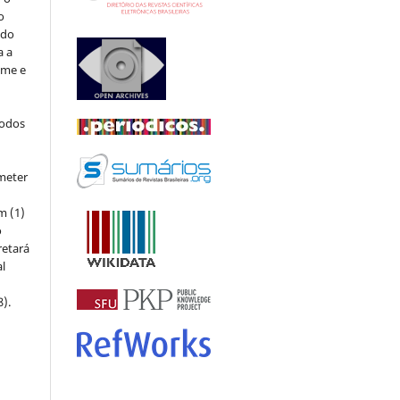
o
 do
a a
ome e
todos
meter
m (1)
o
retará
l
8).