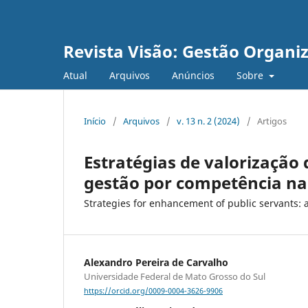
Revista Visão: Gestão Organi
Atual
Arquivos
Anúncios
Sobre
Início
/
Arquivos
/
v. 13 n. 2 (2024)
/
Artigos
Estratégias de valorização 
gestão por competência na 
Strategies for enhancement of public servants:
Alexandro Pereira de Carvalho
Universidade Federal de Mato Grosso do Sul
https://orcid.org/0009-0004-3626-9906