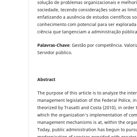
solução de problemas organizacionais e melhori
sociedade, tecendo considerações sobre as limi
enfatizando a ausência de estudos científicos s
conhecimento com potencial para ser explorada
ciência que tangenciam a administração pública
Palavras-Chave
: Gestão por competência. Valori
Servidor público.
Abstract
The purpose of this article is to analyze the int
management legislation of the Federal Police, in
theorized by Trasatti and Costa (2010), in order t
which the organization's implementation of co
management mechanisms is at, within the organiz
Today, public administration has begun to pursu
modernization of services provided with greater