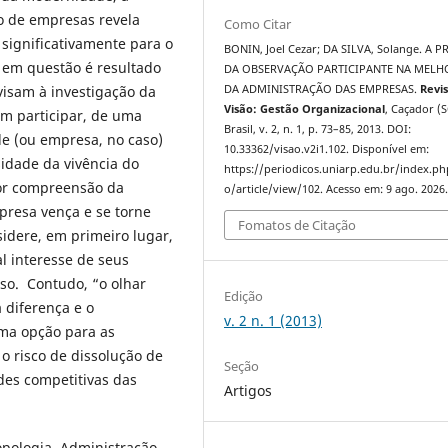
ão de empresas revela
Como Citar
significativamente para o
BONIN, Joel Cezar; DA SILVA, Solange. A P
 em questão é resultado
DA OBSERVAÇÃO PARTICIPANTE NA MELH
visam à investigação da
DA ADMINISTRAÇÃO DAS EMPRESAS.
Revi
Visão: Gestão Organizacional
, Caçador (S
em participar, de uma
Brasil, v. 2, n. 1, p. 73–85, 2013. DOI:
de (ou empresa, no caso)
10.33362/visao.v2i1.102. Disponível em:
sidade da vivência do
https://periodicos.uniarp.edu.br/index.ph
or compreensão da
o/article/view/102. Acesso em: 9 ago. 2026
presa vença e se torne
Fomatos de Citação
sidere, em primeiro lugar,
l interesse de seus
so. Contudo, “o olhar
Edição
 diferença e o
v. 2 n. 1 (2013)
uma opção para as
o risco de dissolução de
Seção
des competitivas das
Artigos
opologia. Administração