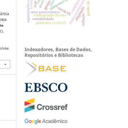
gestão da inovação
organizações contábeis
aeroportos brasileiros
economia
compliance
teoria institucional.
adaptação
covid-19.
setor gastronômico
RÁTICA
comunicação interna
inflação
contabilidade
ORIA
pandemia covid-19
sta
C),
Indexadores, Bases de Dados,
p/visa
Repositórios e Bibliotecas
.