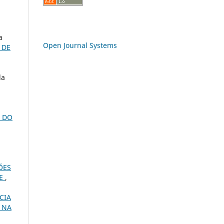
a
Open Journal Systems
 DE
la
E DO
ÕES
SE
,
CIA
 NA