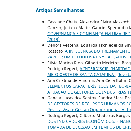
Artigos Semelhantes
Cassiane Chais, Alexandra Elvira Mazzochi 
Ganzer, Juliana Matte, Gabriel Sperandio
GOVERNANÇA E CONFIANÇA EM UMA RED
(2019)
Debora Vestena, Eduarda Tschiedel da Silv
Rossato,
A INFLUÊNCIA DO TREINAMENT
VAREJO: UM ESTUDO NA ENY CALÇADOS 
Silvia Marina Rigo, Gilberto Medeiros Borg
Rodrigo Regert,
A INTERDISCIPLINARIDA
MEIO OESTE DE SANTA CATARINA
,
Revista
Ana Cristina de Amorim, Ana Célia Bohn, C
ELEMENTOS CARACTERÍSTICOS DA TEORI
ATUAÇÃO DE GESTORES DE INDÚSTRIAS T
Geneia Lucas dos Santos, Sandra Mara Bra
DE GESTORES DE RECURSOS HUMANOS SO
Revista Visão: Gestão Organizacional: v. 1 
Rodrigo Regert, Gilberto Medeiros Borges
DOS INDICADORES ECONÔMICOS, FINAN
TOMADA DE DECISÃO EM TEMPOS DE CRI