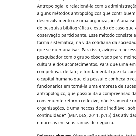
Antropologia, e relacioná-la com a administraç
alguns métodos antropológicos que contribuem 
desenvolvimento de uma organização. A análise
de pesquisa bibliográfica e estudo de caso que 
observação participante. Esse método consiste 
forma sistemática, na vida cotidiana da socieda
que se quer analisar. Para isso, avigora a neces
pesquisador com o grupo observado para melh
cultura e dos acontecimentos. Para que uma em
competitiva, de fato, é fundamental que ela con
o capital humano que ela possui e conheça o rea
funcionários em torná-la uma empresa de suces
antropológico, que possibilita a compreensão da
consequente retorno reflexivo, não é somente 
organizações, é uma necessidade inadiável, sob 
continuidade” (MENDES, 2011, p.15) das ativida
empresas em seus ramos de negócio.
Palavras chaves:
Observação participante. Antr