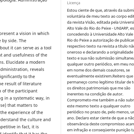
Licença
Estou ciente de que, através da subm
voluntária de meu texto ao corpo edit
da revista Visão, editada pela Univer
Alto Vale do Rio do Peixe - UNIARP, e
 present a vision in which
concedendo à Universidade Alto Vale
Rio do Peixe a autorização de publica
 by side. The
respectivo texto na revista a título nã
ut it can serve as a tool
oneroso e declarando a originalidade
t and usefulness of the
texto e sua não submissão simultane
s. Elucidate a modern
qualquer outro periódico, em meu n
administration, reveals
em nome dos demais coautores, se
eventualmente existirem.Reitero que
gnificantly to the
permaneço como legítimo titular de 
e result of literature
os direitos patrimoniais que me são
 of the participant
inerentes na condição de autor.
g in a systematic way, in
Comprometo-me também a não sub
ase) that matters to
este mesmo texto a qualquer outro
periódico no prazo de, pelo menos, u
 the experience of the
ano. Declaro estar ciente de que a nã
nderstand the culture and
observância deste compromisso acar
itive in fact, it is
em infração e conseqüente punição ta
d identify that it has the