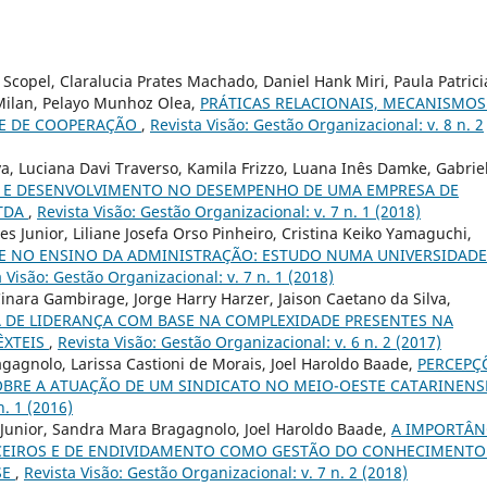
Scopel, Claralucia Prates Machado, Daniel Hank Miri, Paula Patrici
 Milan, Pelayo Munhoz Olea,
PRÁTICAS RELACIONAIS, MECANISMOS
E DE COOPERAÇÃO
,
Revista Visão: Gestão Organizacional: v. 8 n. 2
a, Luciana Davi Traverso, Kamila Frizzo, Luana Inês Damke, Gabrie
O E DESENVOLVIMENTO NO DESEMPENHO DE UMA EMPRESA DE
LTDA
,
Revista Visão: Gestão Organizacional: v. 7 n. 1 (2018)
es Junior, Liliane Josefa Orso Pinheiro, Cristina Keiko Yamaguchi,
DE NO ENSINO DA ADMINISTRAÇÃO: ESTUDO NUMA UNIVERSIDAD
 Visão: Gestão Organizacional: v. 7 n. 1 (2018)
inara Gambirage, Jorge Harry Harzer, Jaison Caetano da Silva,
A DE LIDERANÇA COM BASE NA COMPLEXIDADE PRESENTES NA
ÊXTEIS
,
Revista Visão: Gestão Organizacional: v. 6 n. 2 (2017)
gagnolo, Larissa Castioni de Morais, Joel Haroldo Baade,
PERCEPÇ
BRE A ATUAÇÃO DE UM SINDICATO NO MEIO-OESTE CATARINEN
n. 1 (2016)
 Junior, Sandra Mara Bragagnolo, Joel Haroldo Baade,
A IMPORTÂN
CEIROS E DE ENDIVIDAMENTO COMO GESTÃO DO CONHECIMENTO
SE
,
Revista Visão: Gestão Organizacional: v. 7 n. 2 (2018)