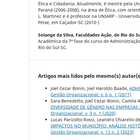
Ética e Cidadania. Atualmente, é mestre pela U
Paraná (2006-2008), na área de Ética, com orient
L. Martinez e é professor na UNIARP - Universida
Peixe, em Caçador-SC (2010-)
Solange da Silva,
Faculdades Ação, de Rio do S
Acadêmica da 7ª fase do curso de Administraçã
Rio do Sul-SC.
Artigos mais lidos pelo mesmo(s) autor(e
Joel Cezar Bonin, Joel Haroldo Baade,
ADHO
Gestão Organizacional: v. 6 n. 1 (2017)
Sara Benedetto, Joel Cezar Bonin, Camila
DIVERSIDADE DE GÊNERO NAS EMPRESAS
Organizacional: v. 9 n. 1 (2020)
Lucas Parizotto Rossi, Leandro Chiarello d
IMPACTOS NO MUNICÍPIO: ANÁLISE HIS
Gestão Organizacional: v. 12 n. 2 (2023)