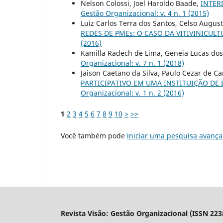
Nelson Colossi, Joel Haroldo Baade,
INTER
Gestão Organizacional: v. 4 n. 1 (2015)
Luiz Carlos Terra dos Santos, Celso Augus
REDES DE PMEs: O CASO DA VITIVINICULT
(2016)
Kamilla Radech de Lima, Geneia Lucas dos
Organizacional: v. 7 n. 1 (2018)
Jaison Caetano da Silva, Paulo Cezar de 
PARTICIPATIVO EM UMA INSTITUIÇÃO DE
Organizacional: v. 1 n. 2 (2016)
1
2
3
4
5
6
7
8
9
10
>
>>
Você também pode
iniciar uma pesquisa avança
Revista Visão: Gestão Organizacional (ISSN 223