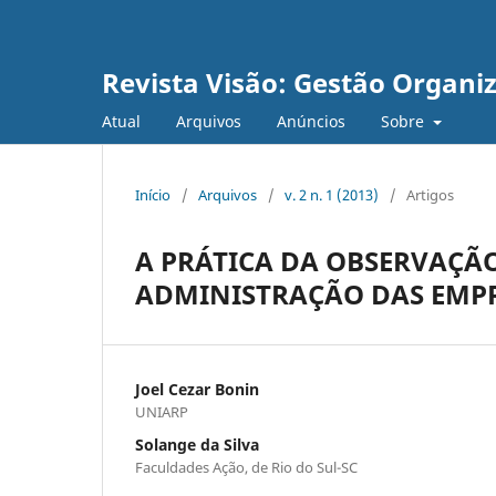
Revista Visão: Gestão Organi
Atual
Arquivos
Anúncios
Sobre
Início
/
Arquivos
/
v. 2 n. 1 (2013)
/
Artigos
A PRÁTICA DA OBSERVAÇÃ
ADMINISTRAÇÃO DAS EMPR
Joel Cezar Bonin
UNIARP
Solange da Silva
Faculdades Ação, de Rio do Sul-SC