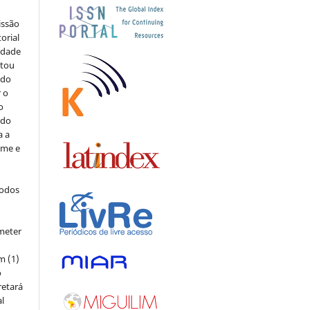
issão
orial
sidade
stou
 do
r o
o
 do
a a
ome e
todos
meter
m (1)
o
retará
l