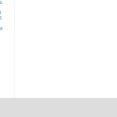
o:
M
 1
ão
O