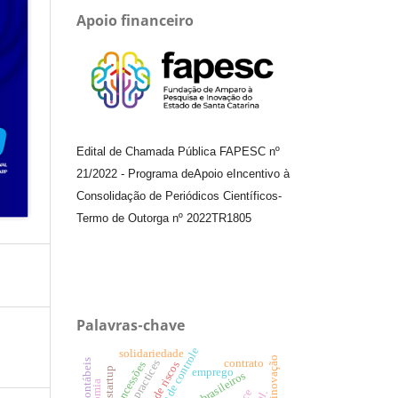
Apoio financeiro
Edital de Chamada Pública FAPESC nº
21/2022
-
Programa de
Apoio e
Incentivo à
Consolidação de Periódicos
Científicos
-
Termo de Outorga nº
2022TR1805
Palavras-chave
teste de controle
solidariedade
contrato
good practices
gestão de riscos
concessões
lean startup
emprego