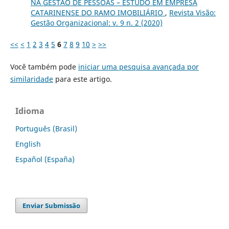
NA GESTÃO DE PESSOAS – ESTUDO EM EMPRESA
CATARINENSE DO RAMO IMOBILIÁRIO
,
Revista Visão:
Gestão Organizacional: v. 9 n. 2 (2020)
<<
<
1
2
3
4
5
6
7
8
9
10
>
>>
Você também pode
iniciar uma pesquisa avançada por
similaridade
para este artigo.
Idioma
Português (Brasil)
English
Español (España)
Enviar Submissão