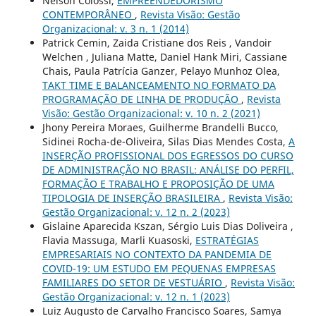
Nelson Colossi,
EMPREENDEDORISMO
CONTEMPORÂNEO
,
Revista Visão: Gestão
Organizacional: v. 3 n. 1 (2014)
Patrick Cemin, Zaida Cristiane dos Reis , Vandoir
Welchen , Juliana Matte, Daniel Hank Miri, Cassiane
Chais, Paula Patrícia Ganzer, Pelayo Munhoz Olea,
TAKT TIME E BALANCEAMENTO NO FORMATO DA
PROGRAMAÇÃO DE LINHA DE PRODUÇÃO
,
Revista
Visão: Gestão Organizacional: v. 10 n. 2 (2021)
Jhony Pereira Moraes, Guilherme Brandelli Bucco,
Sidinei Rocha-de-Oliveira, Silas Dias Mendes Costa,
A
INSERÇÃO PROFISSIONAL DOS EGRESSOS DO CURSO
DE ADMINISTRAÇÃO NO BRASIL: ANÁLISE DO PERFIL,
FORMAÇÃO E TRABALHO E PROPOSIÇÃO DE UMA
TIPOLOGIA DE INSERÇÃO BRASILEIRA
,
Revista Visão:
Gestão Organizacional: v. 12 n. 2 (2023)
Gislaine Aparecida Kszan, Sérgio Luis Dias Doliveira ,
Flavia Massuga, Marli Kuasoski,
ESTRATÉGIAS
EMPRESARIAIS NO CONTEXTO DA PANDEMIA DE
COVID-19: UM ESTUDO EM PEQUENAS EMPRESAS
FAMILIARES DO SETOR DE VESTUÁRIO
,
Revista Visão:
Gestão Organizacional: v. 12 n. 1 (2023)
Luiz Augusto de Carvalho Francisco Soares, Samya