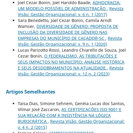
Joel Cezar Bonin, Joel Haroldo Baade,
ADHOCRACIA:
UM MODELO POSSÍVEL DE ADMINISTRAÇÃO
,
Revista
Visão: Gestão Organizacional: v. 6 n. 1 (2017)
Sara Benedetto, Joel Cezar Bonin, Camila Arndt
Wamser,
DIVERSIDADE DE GÊNERO: PROPOSTA DE
INCLUSÃO DA DIVERSIDADE DE GÊNERO NAS
EMPRESAS DO MUNICÍPIO DE CAÇADOR-SC
,
Revista
Visão: Gestão Organizacional: v. 9 n. 1 (2020)
Lucas Parizotto Rossi, Leandro Chiarello de Souza, Joel
Cezar Bonin,
O FEDERALISMO, AS TRIBUTAÇÕES E
SEUS IMPACTOS NO MUNICÍPIO: ANÁLISE HISTÓRICA
E SEUS DESDOBRAMENTOS NA ATUALIDADE
,
Revista
Visão: Gestão Organizacional: v. 12 n. 2 (2023)
Artigos Semelhantes
Taisa Dias, Simone Sehnem, Genéia Lucas dos Santos,
Vilmar José Zaccaron,
AS CERTIFICAÇÕES ISO 9001 E
SUA RELAÇÃO COM A INSISTÊNCIA NA LÓGICA
BUROCRÁTICA
,
Revista Visão: Gestão Organizacional:
v. 4 n. 2 (2015)