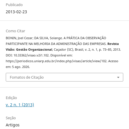
Publicado
2013-02-23
Como Citar
BONIN, Joel Cezar; DA SILVA, Solange. A PRÁTICA DA OBSERVAÇÃO
PARTICIPANTE NA MELHORIA DA ADMINISTRAÇÃO DAS EMPRESAS.
Revista
Visão: Gestão Organizacional
, Caçador (SC), Brasil, v. 2, n. 1, p. 73–85, 2013.
DOI: 10.33362/visao.v2i1.102. Disponível em:
https://periodicos.uniarp.edu.br/index.php/visao/article/view/102. Acesso
em: 5 ago. 2026.
Fomatos de Citação
Edição
v. 2 n. 1 (2013)
Seção
Artigos