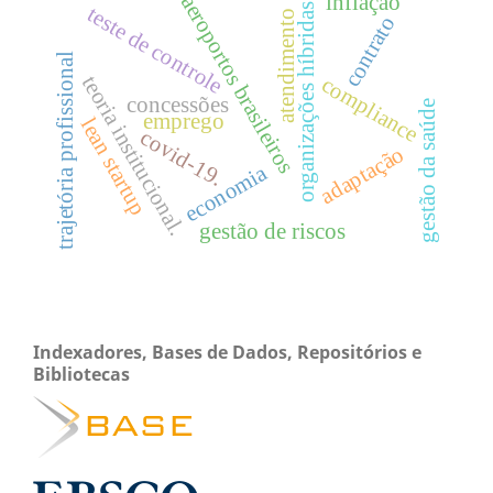
inflação
aeroportos brasileiros
organizações híbridas.
teste de controle
atendimento
contrato
trajetória profissional
teoria institucional.
compliance
concessões
gestão da saúde
emprego
lean startup
covid-19.
adaptação
economia
gestão de riscos
Indexadores, Bases de Dados, Repositórios e
Bibliotecas