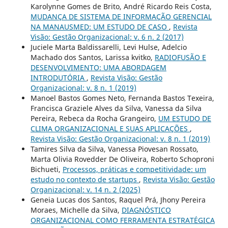
Karolynne Gomes de Brito, André Ricardo Reis Costa,
MUDANÇA DE SISTEMA DE INFORMAÇÃO GERENCIAL
NA MANAUSMED: UM ESTUDO DE CASO
,
Revista
Visão: Gestão Organizacional: v. 6 n. 2 (2017)
Juciele Marta Baldissarelli, Levi Hulse, Adelcio
Machado dos Santos, Larissa kvitko,
RADIOFUSÃO E
DESENVOLVIMENTO: UMA ABORDAGEM
INTRODUTÓRIA
,
Revista Visão: Gestão
Organizacional: v. 8 n. 1 (2019)
Manoel Bastos Gomes Neto, Fernanda Bastos Texeira,
Francisca Graziele Alves da Silva, Vanessa da Silva
Pereira, Rebeca da Rocha Grangeiro,
UM ESTUDO DE
CLIMA ORGANIZACIONAL E SUAS APLICAÇÕES
,
Revista Visão: Gestão Organizacional: v. 8 n. 1 (2019)
Tamires Silva da Silva, Vanessa Piovesan Rossato,
Marta Olivia Rovedder De Oliveira, Roberto Schoproni
Bichueti,
Processos, práticas e competitividade: um
estudo no contexto de startups
,
Revista Visão: Gestão
Organizacional: v. 14 n. 2 (2025)
Geneia Lucas dos Santos, Raquel Prá, Jhony Pereira
Moraes, Michelle da Silva,
DIAGNÓSTICO
ORGANIZACIONAL COMO FERRAMENTA ESTRATÉGICA