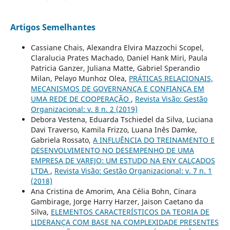
Artigos Semelhantes
Cassiane Chais, Alexandra Elvira Mazzochi Scopel,
Claralucia Prates Machado, Daniel Hank Miri, Paula
Patricia Ganzer, Juliana Matte, Gabriel Sperandio
Milan, Pelayo Munhoz Olea,
PRÁTICAS RELACIONAIS,
MECANISMOS DE GOVERNANÇA E CONFIANÇA EM
UMA REDE DE COOPERAÇÃO
,
Revista Visão: Gestão
Organizacional: v. 8 n. 2 (2019)
Debora Vestena, Eduarda Tschiedel da Silva, Luciana
Davi Traverso, Kamila Frizzo, Luana Inês Damke,
Gabriela Rossato,
A INFLUÊNCIA DO TREINAMENTO E
DESENVOLVIMENTO NO DESEMPENHO DE UMA
EMPRESA DE VAREJO: UM ESTUDO NA ENY CALÇADOS
LTDA
,
Revista Visão: Gestão Organizacional: v. 7 n. 1
(2018)
Ana Cristina de Amorim, Ana Célia Bohn, Cinara
Gambirage, Jorge Harry Harzer, Jaison Caetano da
Silva,
ELEMENTOS CARACTERÍSTICOS DA TEORIA DE
LIDERANÇA COM BASE NA COMPLEXIDADE PRESENTES