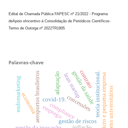
Edital de Chamada Pública FAPESC nº 21/2022
-
Programa
de
Apoio e
Incentivo à Consolidação de Periódicos
Científicos
-
Termo de Outorga nº
2022TR1805
Palavras-chave
contrato
gestão da saúde
aeroportos brasileiros
teoria institucional.
adaptação
micro e pequena empresa
lean startup
endomarketing
jovens universitários
economia
concessões
covid-19.
compliance
emprego
gestão de riscos
inflação