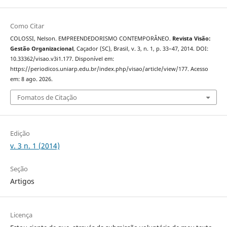
Como Citar
COLOSSI, Nelson. EMPREENDEDORISMO CONTEMPORÂNEO.
Revista Visão:
Gestão Organizacional
, Caçador (SC), Brasil, v. 3, n. 1, p. 33–47, 2014. DOI:
10.33362/visao.v3i1.177. Disponível em:
https://periodicos.uniarp.edu.br/index.php/visao/article/view/177. Acesso
em: 8 ago. 2026.
Fomatos de Citação
Edição
v. 3 n. 1 (2014)
Seção
Artigos
Licença