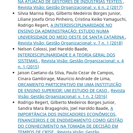
NA ATUAÇÃO DE GESTORES DE INDÚSTRIAS TÊXTEIS
,
Revista Visão: Gestão Organizacional: v. 6 n. 2 (2017)
Silvia Marina Rigo, Gilberto Medeiros Borges Junior,
Liliane Josefa Orso Pinheiro, Cristina Keiko Yamaguchi,
Rodrigo Regert,
A INTERDISCIPLINARIDADE NO
ENSINO DA ADMINISTRAÇÃO: ESTUDO NUMA
UNIVERSIDADE DO MEIO OESTE DE SANTA CATARINA
,
Revista Visão: Gestão Organizacional: v. 7 n. 1 (2018)
Nelson Colossi, Joel Haroldo Baade,
INTERDISCIPLINARIDADE E A TEORIA GERAL DOS
SISTEMAS
,
Revista Visão: Gestão Organizacional: v. 4
n. 1 (2015)
Jaison Caetano da Silva, Paulo Cezar de Campos,
Cinara Gambirage, Mauricio Andrade de Lima,
ORÇAMENTO PARTICIPATIVO EM UMA INSTITUIÇÃO
DE ENSINO SUPERIOR: UM ESTUDO DE CASO
,
Revista
Visão: Gestão Organizacional: v. 1 n. 2 (2016)
Rodrigo Regert, Gilberto Medeiros Borges Junior,
Sandra Mara Bragagnolo, Joel Haroldo Baade,
A
IMPORTÂNCIA DOS INDICADORES ECONÔMICOS,
FINANCEIROS E DE ENDIVIDAMENTO COMO GESTÃO
DO CONHECIMENTO NA TOMADA DE DECISÃO EM
TEMPOS DE CRISE
,
Revista Visão: Gestão