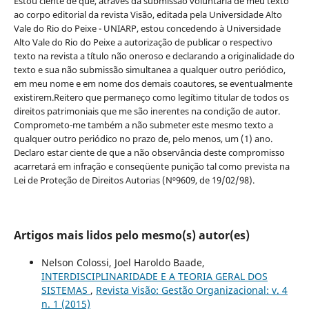
Estou ciente de que, através da submissão voluntária de meu texto
ao corpo editorial da revista Visão, editada pela Universidade Alto
Vale do Rio do Peixe - UNIARP, estou concedendo à Universidade
Alto Vale do Rio do Peixe a autorização de publicar o respectivo
texto na revista a título não oneroso e declarando a originalidade do
texto e sua não submissão simultanea a qualquer outro periódico,
em meu nome e em nome dos demais coautores, se eventualmente
existirem.Reitero que permaneço como legítimo titular de todos os
direitos patrimoniais que me são inerentes na condição de autor.
Comprometo-me também a não submeter este mesmo texto a
qualquer outro periódico no prazo de, pelo menos, um (1) ano.
Declaro estar ciente de que a não observância deste compromisso
acarretará em infração e conseqüente punição tal como prevista na
Lei de Proteção de Direitos Autorias (Nº9609, de 19/02/98).
Artigos mais lidos pelo mesmo(s) autor(es)
Nelson Colossi, Joel Haroldo Baade,
INTERDISCIPLINARIDADE E A TEORIA GERAL DOS
SISTEMAS
,
Revista Visão: Gestão Organizacional: v. 4
n. 1 (2015)