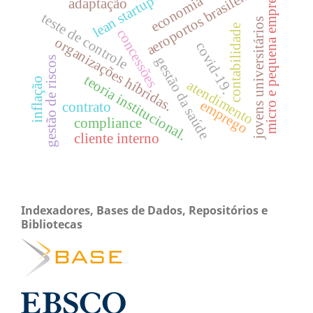
aeroportos brasileiros
micro e pequena empresa
economia
lean startup
adaptação
teste de controle
jovens universitários
contabilidade
concessões
organizações híbridas.
covid-19.
gestão da saúde
gestão de riscos
teoria institucional.
inflação
atendimento
emprego
contrato
compliance
cliente interno
Indexadores, Bases de Dados, Repositórios e
Bibliotecas