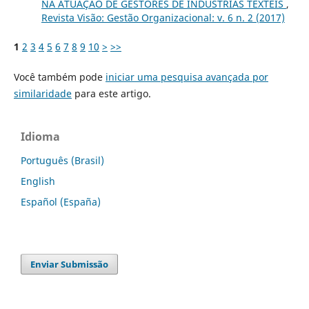
NA ATUAÇÃO DE GESTORES DE INDÚSTRIAS TÊXTEIS
,
Revista Visão: Gestão Organizacional: v. 6 n. 2 (2017)
1
2
3
4
5
6
7
8
9
10
>
>>
Você também pode
iniciar uma pesquisa avançada por
similaridade
para este artigo.
Idioma
Português (Brasil)
English
Español (España)
Enviar Submissão