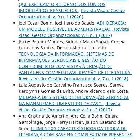
QUE EXPLICAM O RETORNO DOS FUNDOS
IMOBILIÁRIOS BRASILEIROS
,
Revista Visão: Gestão
Organizacional: v. 9 n. 1 (2020)
Joel Cezar Bonin, Joel Haroldo Baade,
ADHOCRACIA:
UM MODELO POSSÍVEL DE ADMINISTRAÇÃO
,
Revista
Visão: Gestão Organizacional: v. 6 n. 1 (2017)
Jhony Pereira Moraes, Sidimar Meira Sagaz, Geneia
Lucas dos Santos, Deison Alencar Lucietto,
TECNOLOGIA DA INFORMAÇÃO, SISTEMAS DE
INFORMAÇÕES GERENCIAIS E GESTÃO DO
CONHECIMENTO COM VISTAS À CRIAÇÃO DE
VANTAGENS COMPETITIVAS: REVISÃO DE LITERATURA
,
Revista Visão: Gestão Organizacional: v. 7 n. 1 (2018)
Luiz Augusto de Carvalho Francisco Soares, Samya
Karolynne Gomes de Brito, André Ricardo Reis Costa,
MUDANÇA DE SISTEMA DE INFORMAÇÃO GERENCIAL
NA MANAUSMED: UM ESTUDO DE CASO
,
Revista
Visão: Gestão Organizacional: v. 6 n. 2 (2017)
Ana Cristina de Amorim, Ana Célia Bohn, Cinara
Gambirage, Jorge Harry Harzer, Jaison Caetano da
Silva,
ELEMENTOS CARACTERÍSTICOS DA TEORIA DE
LIDERANÇA COM BASE NA COMPLEXIDADE PRESENTES