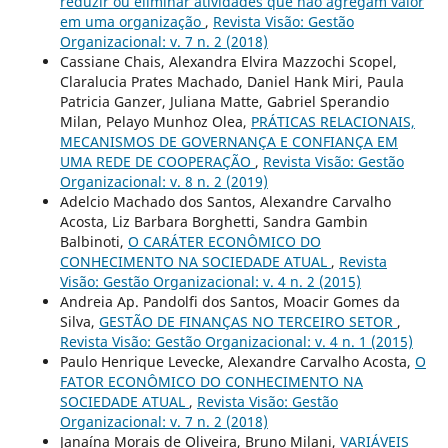
reduzir ou eliminar atividades que não agregam valor
em uma organização
,
Revista Visão: Gestão
Organizacional: v. 7 n. 2 (2018)
Cassiane Chais, Alexandra Elvira Mazzochi Scopel,
Claralucia Prates Machado, Daniel Hank Miri, Paula
Patricia Ganzer, Juliana Matte, Gabriel Sperandio
Milan, Pelayo Munhoz Olea,
PRÁTICAS RELACIONAIS,
MECANISMOS DE GOVERNANÇA E CONFIANÇA EM
UMA REDE DE COOPERAÇÃO
,
Revista Visão: Gestão
Organizacional: v. 8 n. 2 (2019)
Adelcio Machado dos Santos, Alexandre Carvalho
Acosta, Liz Barbara Borghetti, Sandra Gambin
Balbinoti,
O CARÁTER ECONÔMICO DO
CONHECIMENTO NA SOCIEDADE ATUAL
,
Revista
Visão: Gestão Organizacional: v. 4 n. 2 (2015)
Andreia Ap. Pandolfi dos Santos, Moacir Gomes da
Silva,
GESTÃO DE FINANÇAS NO TERCEIRO SETOR
,
Revista Visão: Gestão Organizacional: v. 4 n. 1 (2015)
Paulo Henrique Levecke, Alexandre Carvalho Acosta,
O
FATOR ECONÔMICO DO CONHECIMENTO NA
SOCIEDADE ATUAL
,
Revista Visão: Gestão
Organizacional: v. 7 n. 2 (2018)
Janaína Morais de Oliveira, Bruno Milani,
VARIÁVEIS