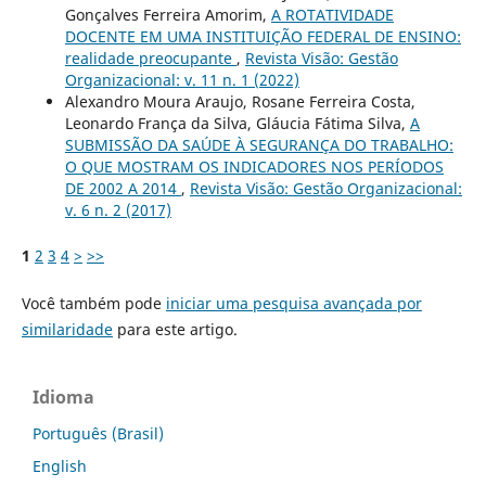
Gonçalves Ferreira Amorim,
A ROTATIVIDADE
DOCENTE EM UMA INSTITUIÇÃO FEDERAL DE ENSINO:
realidade preocupante
,
Revista Visão: Gestão
Organizacional: v. 11 n. 1 (2022)
Alexandro Moura Araujo, Rosane Ferreira Costa,
Leonardo França da Silva, Gláucia Fátima Silva,
A
SUBMISSÃO DA SAÚDE À SEGURANÇA DO TRABALHO:
O QUE MOSTRAM OS INDICADORES NOS PERÍODOS
DE 2002 A 2014
,
Revista Visão: Gestão Organizacional:
v. 6 n. 2 (2017)
1
2
3
4
>
>>
Você também pode
iniciar uma pesquisa avançada por
similaridade
para este artigo.
Idioma
Português (Brasil)
English