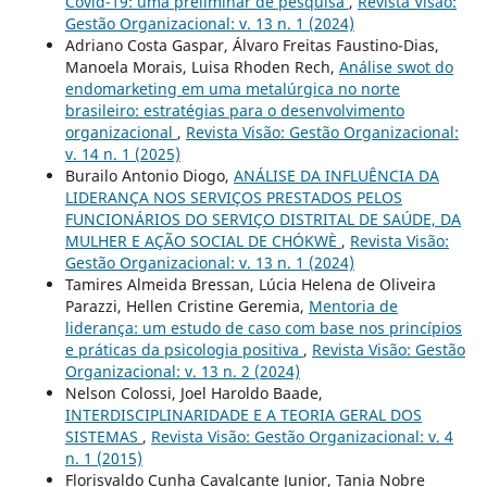
Covid-19: uma preliminar de pesquisa
,
Revista Visão:
Gestão Organizacional: v. 13 n. 1 (2024)
Adriano Costa Gaspar, Álvaro Freitas Faustino-Dias,
Manoela Morais, Luisa Rhoden Rech,
Análise swot do
endomarketing em uma metalúrgica no norte
brasileiro: estratégias para o desenvolvimento
organizacional
,
Revista Visão: Gestão Organizacional:
v. 14 n. 1 (2025)
Burailo Antonio Diogo,
ANÁLISE DA INFLUÊNCIA DA
LIDERANÇA NOS SERVIÇOS PRESTADOS PELOS
FUNCIONÁRIOS DO SERVIÇO DISTRITAL DE SAÚDE, DA
MULHER E AÇÃO SOCIAL DE CHÓKWÈ
,
Revista Visão:
Gestão Organizacional: v. 13 n. 1 (2024)
Tamires Almeida Bressan, Lúcia Helena de Oliveira
Parazzi, Hellen Cristine Geremia,
Mentoria de
liderança: um estudo de caso com base nos princípios
e práticas da psicologia positiva
,
Revista Visão: Gestão
Organizacional: v. 13 n. 2 (2024)
Nelson Colossi, Joel Haroldo Baade,
INTERDISCIPLINARIDADE E A TEORIA GERAL DOS
SISTEMAS
,
Revista Visão: Gestão Organizacional: v. 4
n. 1 (2015)
Florisvaldo Cunha Cavalcante Junior, Tania Nobre