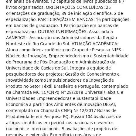
em anais de eventos, 12 capítulos de livros publicados e 7
livros organizados. ORIENTAÇÕES CONCLUÍDAS: 25
orientações de graduação, 39 de iniciação científica, 2 de
especialização. PARTICIPAÇÃO EM BANCAS: 16 participações
em bancas de graduação. 1 Participação em bancas de
especialização. OUTRAS INFORMAÇÕES: Associada à
AANERGS - Associação dos Administradores da Região
Nordeste do Rio Grande do Sul. ATUAÇÃO ACADÊMICA:
Atuou como líder acadêmica no Grupo de Pesquisa NIES -
Núcleo de Inovação, Empreendedorismo e Sustentabilidade
do Programa de Pós-Graduação em Administração da
Universidade de Caxias do Sul. Integra a equipe de
pesquisadores dos projetos: Gestão do Conhecimento e
Inovatividade como Impulsionadores da Inovação de
Produto no Setor Têxtil Brasileiro e Português, contemplado
na Chamada MCTIC/CNPq Nº 28/2018 Universal/Faixa C e
Universidades Empreendedoras e Sustentabilidade
Econômica a partir dos Ambientes de Inovação UESAI,
contemplado na Chamada CNPq Nº 12/2017 Bolsas de
Produtividade em Pesquisa PQ. Possui 104 avaliações de
artigos científicos em periódicos nacionais e eventos
nacionais e internacionais. 5 avaliações de projetos de
pesquisa e extensão. Experiência nas áreas de