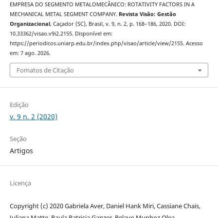
EMPRESA DO SEGMENTO METALOMECÂNICO: ROTATIVITY FACTORS IN A
MECHANICAL METAL SEGMENT COMPANY.
Revista Visão: Gestão
Organizacional
, Caçador (SC), Brasil, v. 9, n. 2, p. 168–186, 2020. DOI:
10.33362/visao.v9i2.2155. Disponível em:
https://periodicos.uniarp.edu.br/index.php/visao/article/view/2155. Acesso
em: 7 ago. 2026.
Fomatos de Citação
Edição
v. 9 n. 2 (2020)
Seção
Artigos
Licença
Copyright (c) 2020 Gabriela Aver, Daniel Hank Miri, Cassiane Chais,
Juliana Matte, Paula Patricia Ganzer, Pelayo Munhoz Olea