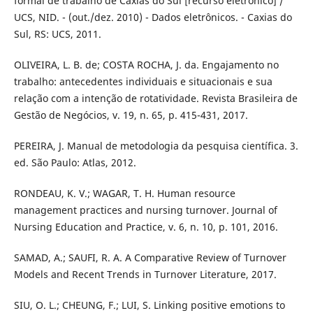
formal de trabalho de Caxias do Sul [recurso eletrônico] /
UCS, NID. - (out./dez. 2010) - Dados eletrônicos. - Caxias do
Sul, RS: UCS, 2011.
OLIVEIRA, L. B. de; COSTA ROCHA, J. da. Engajamento no
trabalho: antecedentes individuais e situacionais e sua
relação com a intenção de rotatividade. Revista Brasileira de
Gestão de Negócios, v. 19, n. 65, p. 415-431, 2017.
PEREIRA, J. Manual de metodologia da pesquisa científica. 3.
ed. São Paulo: Atlas, 2012.
RONDEAU, K. V.; WAGAR, T. H. Human resource
management practices and nursing turnover. Journal of
Nursing Education and Practice, v. 6, n. 10, p. 101, 2016.
SAMAD, A.; SAUFI, R. A. A Comparative Review of Turnover
Models and Recent Trends in Turnover Literature, 2017.
SIU, O. L.; CHEUNG, F.; LUI, S. Linking positive emotions to