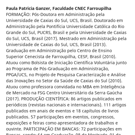
Paula Patricia Ganzer,
Faculdade CNEC Farroupilha
FORMAÇÃO: Pós-Doutora em Administração pela
Universidade de Caxias do Sul, UCS, Brasil. Doutorado em
Administração pela Pontifícia Universidade Católica do Rio
Grande do Sul, PUCRS, Brasil e pela Universidade de Caxias
do Sul, UCS, Brasil (2017). Mestrado em Administração pela
Universidade de Caxias do Sul, UCS, Brasil (2013).
Graduação em Administração pelo Centro de Ensino
Superior Cenecista de Farroupilha, CESF, Brasil (2010).
Atuou como Bolsista de Iniciação Científica Voluntária junto
ao Programa de Pós-Graduação em Administração,
PPGA/UCS, no Projeto de Pesquisa Caracterização e Análise
das Inovações no Setor da Saúde de Caxias do Sul (2010).
Atuou como professora convidada no MBA em Inteligência
de Mercado na FSG Centro Universitário da Serra Gaúcha
(2017). PRODUÇÃO CIENTÍFICA: 86 artigos publicados em
periódicos (revistas nacionais e internacionais). 111 artigos
publicados em anais de eventos e 18 capítulos de livros
publicados. 57 participações em eventos, congressos,
exposições e feiras como apresentadora de trabalhos e
ouvinte. PARTICIPAÇÃO EM BANCAS: 72 participações em
Bancas, sendo: 64 em Graduação, 08 de Mestrado, 01 de