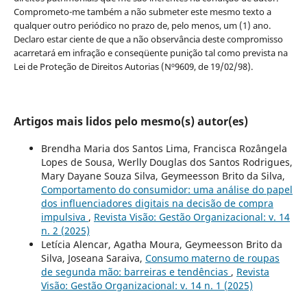
Comprometo-me também a não submeter este mesmo texto a
qualquer outro periódico no prazo de, pelo menos, um (1) ano.
Declaro estar ciente de que a não observância deste compromisso
acarretará em infração e conseqüente punição tal como prevista na
Lei de Proteção de Direitos Autorias (Nº9609, de 19/02/98).
Artigos mais lidos pelo mesmo(s) autor(es)
Brendha Maria dos Santos Lima, Francisca Rozângela
Lopes de Sousa, Werlly Douglas dos Santos Rodrigues,
Mary Dayane Souza Silva, Geymeesson Brito da Silva,
Comportamento do consumidor: uma análise do papel
dos influenciadores digitais na decisão de compra
impulsiva
,
Revista Visão: Gestão Organizacional: v. 14
n. 2 (2025)
Letícia Alencar, Agatha Moura, Geymeesson Brito da
Silva, Joseana Saraiva,
Consumo materno de roupas
de segunda mão: barreiras e tendências
,
Revista
Visão: Gestão Organizacional: v. 14 n. 1 (2025)