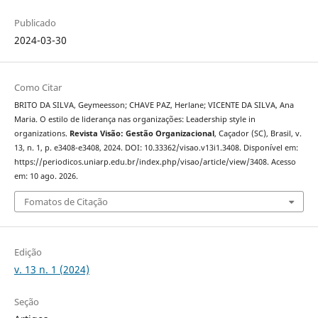
Publicado
2024-03-30
Como Citar
BRITO DA SILVA, Geymeesson; CHAVE PAZ, Herlane; VICENTE DA SILVA, Ana
Maria. O estilo de liderança nas organizações: Leadership style in
organizations.
Revista Visão: Gestão Organizacional
, Caçador (SC), Brasil, v.
13, n. 1, p. e3408-e3408, 2024. DOI: 10.33362/visao.v13i1.3408. Disponível em:
https://periodicos.uniarp.edu.br/index.php/visao/article/view/3408. Acesso
em: 10 ago. 2026.
Fomatos de Citação
Edição
v. 13 n. 1 (2024)
Seção