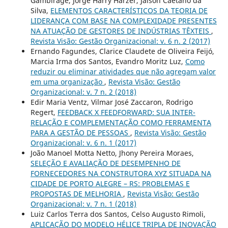
Gambirage, Jorge Harry Harzer, Jaison Caetano da
Silva,
ELEMENTOS CARACTERÍSTICOS DA TEORIA DE
LIDERANÇA COM BASE NA COMPLEXIDADE PRESENTES
NA ATUAÇÃO DE GESTORES DE INDÚSTRIAS TÊXTEIS
,
Revista Visão: Gestão Organizacional: v. 6 n. 2 (2017)
Ernando Fagundes, Clarice Claudete de Oliveira Feijó,
Marcia Irma dos Santos, Evandro Moritz Luz,
Como
reduzir ou eliminar atividades que não agregam valor
em uma organização
,
Revista Visão: Gestão
Organizacional: v. 7 n. 2 (2018)
Edir Maria Ventz, Vilmar José Zaccaron, Rodrigo
Regert,
FEEDBACK X FEEDFORWARD: SUA INTER-
RELAÇÃO E COMPLEMENTAÇÃO COMO FERRAMENTA
PARA A GESTÃO DE PESSOAS
,
Revista Visão: Gestão
Organizacional: v. 6 n. 1 (2017)
João Manoel Motta Netto, Jhony Pereira Moraes,
SELEÇÃO E AVALIAÇÃO DE DESEMPENHO DE
FORNECEDORES NA CONSTRUTORA XYZ SITUADA NA
CIDADE DE PORTO ALEGRE – RS: PROBLEMAS E
PROPOSTAS DE MELHORIA
,
Revista Visão: Gestão
Organizacional: v. 7 n. 1 (2018)
Luiz Carlos Terra dos Santos, Celso Augusto Rimoli,
APLICAÇÃO DO MODELO HÉLICE TRIPLA DE INOVAÇÃO