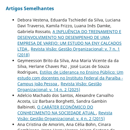
Artigos Semelhantes
Debora Vestena, Eduarda Tschiedel da Silva, Luciana
Davi Traverso, Kamila Frizzo, Luana Inês Damke,
Gabriela Rossato,
A INFLUÊNCIA DO TREINAMENTO E
DESENVOLVIMENTO NO DESEMPENHO DE UMA
EMPRESA DE VAREJO: UM ESTUDO NA ENY CALÇADOS
LTDA
,
Revista Visão: Gestão Organizacional: v. 7 n. 1
(2018)
Geymeesson Brito da Silva, Ana Maria Vicente da da
Silva, Herlane Chaves Paz , José Lucas de Souza
Rodrigues,
Estilos de Liderança no Ensino Público: Um
estudo com docentes no Instituto Federal da Paraíba -
Campus João Pessoa
,
Revista Visão: Gestão
Organizacional: v. 14 n. 2 (2025)
Adelcio Machado dos Santos, Alexandre Carvalho
Acosta, Liz Barbara Borghetti, Sandra Gambin
Balbinoti,
O CARÁTER ECONÔMICO DO
CONHECIMENTO NA SOCIEDADE ATUAL
,
Revista
Visão: Gestão Organizacional: v. 4 n. 2 (2015)
Ana Cristina de Amorim, Ana Célia Bohn, Cinara