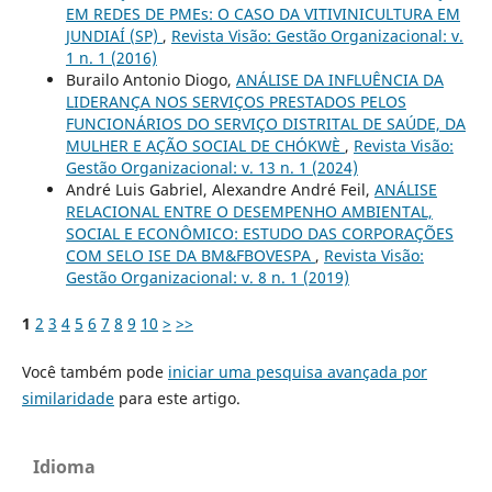
EM REDES DE PMEs: O CASO DA VITIVINICULTURA EM
JUNDIAÍ (SP)
,
Revista Visão: Gestão Organizacional: v.
1 n. 1 (2016)
Burailo Antonio Diogo,
ANÁLISE DA INFLUÊNCIA DA
LIDERANÇA NOS SERVIÇOS PRESTADOS PELOS
FUNCIONÁRIOS DO SERVIÇO DISTRITAL DE SAÚDE, DA
MULHER E AÇÃO SOCIAL DE CHÓKWÈ
,
Revista Visão:
Gestão Organizacional: v. 13 n. 1 (2024)
André Luis Gabriel, Alexandre André Feil,
ANÁLISE
RELACIONAL ENTRE O DESEMPENHO AMBIENTAL,
SOCIAL E ECONÔMICO: ESTUDO DAS CORPORAÇÕES
COM SELO ISE DA BM&FBOVESPA
,
Revista Visão:
Gestão Organizacional: v. 8 n. 1 (2019)
1
2
3
4
5
6
7
8
9
10
>
>>
Você também pode
iniciar uma pesquisa avançada por
similaridade
para este artigo.
Idioma