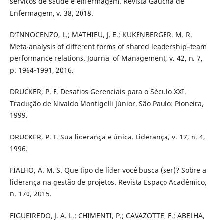
serviços de saúde e enfermagem. Revista Gaúcha de
Enfermagem, v. 38, 2018.
D’INNOCENZO, L.; MATHIEU, J. E.; KUKENBERGER. M. R.
Meta-analysis of different forms of shared leadership–team
performance relations. Journal of Management, v. 42, n. 7,
p. 1964-1991, 2016.
DRUCKER, P. F. Desafios Gerenciais para o Século XXI.
Tradução de Nivaldo Montigelli Júnior. São Paulo: Pioneira,
1999.
DRUCKER, P. F. Sua liderança é única. Liderança, v. 17, n. 4,
1996.
FIALHO, A. M. S. Que tipo de líder você busca (ser)? Sobre a
liderança na gestão de projetos. Revista Espaço Acadêmico,
n. 170, 2015.
FIGUEIREDO, J. A. L.; CHIMENTI, P.; CAVAZOTTE, F.; ABELHA,