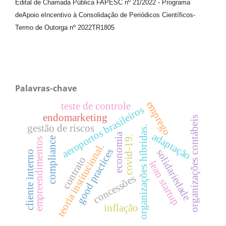
Edital de Chamada Pública FAPESC nº 21/2022
-
Programa
de
Apoio e
Incentivo à Consolidação de Periódicos
Científicos
-
Termo de Outorga nº
2022TR1805
Palavras-chave
emprego
teste de controle
aeroportos brasileiros
endomarketing
organizações contábeis
gestão de riscos
organizações híbridas.
adaptação
economia
covid-19.
compliance
empreendimentos
teoria institucional.
good practices
solidariedade
cliente interno
contrato
lean startup
concessões
inflação