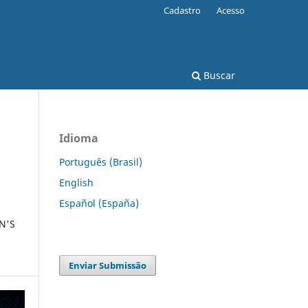
Cadastro
Acesso
Buscar
Idioma
Português (Brasil)
English
Español (España)
N'S
Enviar Submissão