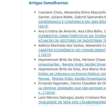
Artigos Semelhantes
Cassiane Chais, Alexandra Elvira Mazzochi 
Ganzer, Juliana Matte, Gabriel Sperandio
GOVERNANÇA E CONFIANÇA EM UMA RED
(2019)
Ana Cristina de Amorim, Ana Célia Bohn, C
ELEMENTOS CARACTERÍSTICOS DA TEORI
ATUAÇÃO DE GESTORES DE INDÚSTRIAS T
Adelcio Machado dos Santos, Alexandre Ca
CARÁTER ECONÔMICO DO CONHECIMENT
2 (2015)
Geymeesson Brito da Silva, Herlane Chave 
organizações
,
Revista Visão: Gestão Organi
Geymeesson Brito da Silva, Ana Maria Vice
Estilos de Liderança no Ensino Público: U
Pessoa
,
Revista Visão: Gestão Organizacion
Ernando Fagundes, Clarice Claudete de Oli
ou eliminar atividades que não agregam 
n. 2 (2018)
Laini Merisio Dalcegio, Josely Cristiane Ro
QUALIDADE DE VIDA DOS COLABORADORE