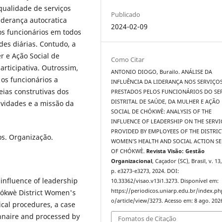
qualidade de serviços
Publicado
iderança autocratica
2024-02-09
os funcionários em todos
des diárias. Contudo, a
r e Ação Social de
Como Citar
rticipativa. Outrossim,
ANTONIO DIOGO, Burailo. ANÁLISE DA
os funcionários a
INFLUÊNCIA DA LIDERANÇA NOS SERVIÇO
deias construtivas dos
PRESTADOS PELOS FUNCIONÁRIOS DO SE
DISTRITAL DE SAÚDE, DA MULHER E AÇÃO
ividades e a missão da
SOCIAL DE CHÓKWÈ: ANALYSIS OF THE
INFLUENCE OF LEADERSHIP ON THE SERVI
PROVIDED BY EMPLOYEES OF THE DISTRIC
os. Organização.
WOMEN’S HEALTH AND SOCIAL ACTION SE
OF CHÓKWÈ.
Revista Visão: Gestão
Organizacional
, Caçador (SC), Brasil, v. 13,
p. e3273-e3273, 2024. DOI:
 influence of leadership
10.33362/visao.v13i1.3273. Disponível em:
https://periodicos.uniarp.edu.br/index.ph
hókwè District Women's
o/article/view/3273. Acesso em: 8 ago. 202
ical procedures, a case
onnaire and processed by
Fomatos de Citação