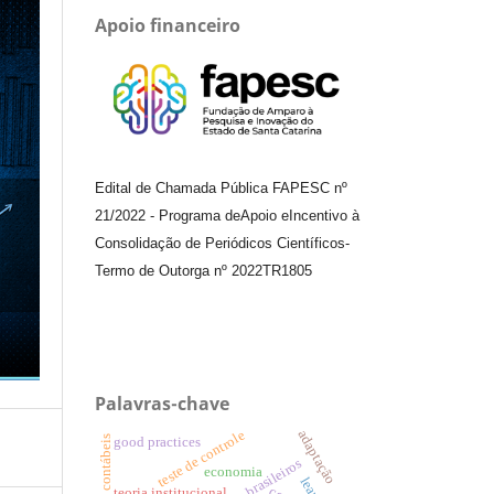
Apoio financeiro
Edital de Chamada Pública FAPESC nº
21/2022
-
Programa de
Apoio e
Incentivo à
Consolidação de Periódicos
Científicos
-
Termo de Outorga nº
2022TR1805
Palavras-chave
adaptação
teste de controle
good practices
aeroportos brasileiros
economia
teoria institucional.