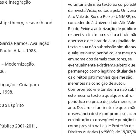
as e integração
voluntária de meu texto ao corpo edit
da revista Visão, editada pela Univer
Alto Vale do Rio do Peixe - UNIARP, e
concedendo à Universidade Alto Vale
ship: theory, research and
Rio do Peixe a autorização de publica
respectivo texto na revista a título nã
oneroso e declarando a originalidade
Garcia Ramos. Avaliação
texto e sua não submissão simultane
ulo: Atlas, 1988.
qualquer outro periódico, em meu n
em nome dos demais coautores, se
a – Modernização,
eventualmente existirem.Reitero que
permaneço como legítimo titular de 
06.
os direitos patrimoniais que me são
inerentes na condição de autor.
tigação - Guia para
Comprometo-me também a não sub
, 1998.
este mesmo texto a qualquer outro
periódico no prazo de, pelo menos, u
ao Espírito
ano. Declaro estar ciente de que a nã
observância deste compromisso acar
em infração e conseqüente punição ta
como prevista na Lei de Proteção de
Público 2001-2011,
Direitos Autorias (Nº9609, de 19/02/9