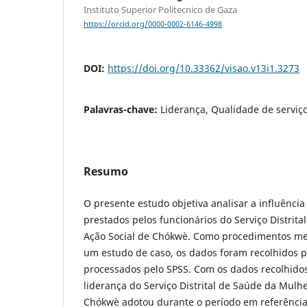
Instituto Superior Politecnico de Gaza
https://orcid.org/0000-0002-6146-4998
DOI:
https://doi.org/10.33362/visao.v13i1.3273
Palavras-chave:
Liderança, Qualidade de serviç
Resumo
O presente estudo objetiva analisar a influência
prestados pelos funcionários do Serviço Distrit
Ação Social de Chókwè. Como procedimentos met
um estudo de caso, os dados foram recolhidos po
processados pelo SPSS. Com os dados recolhidos,
liderança do Serviço Distrital de Saúde da Mulhe
Chókwè adotou durante o período em referênci