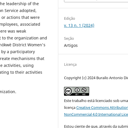
the leadership of the
on Service adopted,
 or actions that were
Edição
 employees, associated
v. 13 n. 1 (2024)
there was weak
t to the organization and
Seção
 Chókwè District Women's
Artigos
by a participatory
create mechanisms that
Licença
 activities, using
ing to their activities
Copyright (c) 2024 Burailo Antonio D
nization.
Este trabalho está licenciado sob um
licença
Creative Commons Attribution
NonCommercial 4.0 International Lic
Estou ciente de que, através da subm