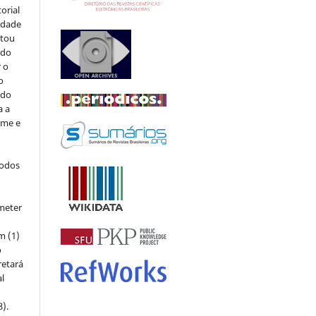
orial
sidade
stou
 do
r o
o
 do
a a
ome e
todos
meter
m (1)
o
retará
l
8).