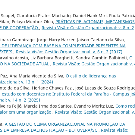
Scopel, Claralucia Prates Machado, Daniel Hank Miri, Paula Patrici
 Milan, Pelayo Munhoz Olea,
PRÁTICAS RELACIONAIS, MECANISMOS
E DE COOPERAÇÃO
,
Revista Visão: Gestão Organizacional: v. 8 n. 2
inara Gambirage, Jorge Harry Harzer, Jaison Caetano da Silva,
A DE LIDERANÇA COM BASE NA COMPLEXIDADE PRESENTES NA
ÊXTEIS
,
Revista Visão: Gestão Organizacional: v. 6 n. 2 (2017)
rvalho Acosta, Liz Barbara Borghetti, Sandra Gambin Balbinoti,
O
O NA SOCIEDADE ATUAL
,
Revista Visão: Gestão Organizacional: v. 
Paz, Ana Maria Vicente da Silva,
O estilo de liderança nas
zacional: v. 13 n. 1 (2024)
nte da da Silva, Herlane Chaves Paz , José Lucas de Souza Rodrigue
m estudo com docentes no Instituto Federal da Paraíba - Campus Jo
al: v. 14 n. 2 (2025)
veira Feijó, Marcia Irma dos Santos, Evandro Moritz Luz,
Como red
valor em uma organização
,
Revista Visão: Gestão Organizacional: v.
sa,
A GESTÃO DO CLIMA ORGANIZACIONAL NA PROMOÇÃO DA
S DA EMPRESA DALFIOS FIAÇÃO – BOTUVERÁ/SC
,
Revista Visão: