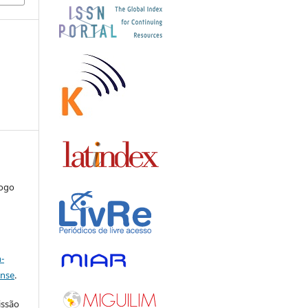
iogo
a
-
ense
.
issão