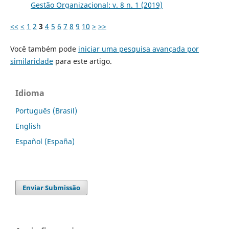
Gestão Organizacional: v. 8 n. 1 (2019)
<<
<
1
2
3
4
5
6
7
8
9
10
>
>>
Você também pode
iniciar uma pesquisa avançada por
similaridade
para este artigo.
Idioma
Português (Brasil)
English
Español (España)
Enviar Submissão