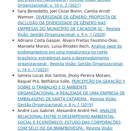
Organizacional: v. 10 n. 2 (2021)
Sara Benedetto, Joel Cezar Bonin, Camila Arndt
Wamser,
DIVERSIDADE DE GÊNERO: PROPOSTA DE
INCLUSÃO DA DIVERSIDADE DE GÊNERO NAS
EMPRESAS DO MUNICÍPIO DE CAÇADOR-SC
,
Revista
Visão: Gestão Organizacional: v. 9 n. 1 (2020)
Adriano Costa Gaspar, Álvaro Freitas Faustino-Dias,
Manoela Morais, Luisa Rhoden Rech,
Análise swot do
endomarketing em uma metalúrgica no norte
brasileiro: estratégias para o desenvolvimento
organizacional
,
Revista Visão: Gestão Organizacional:
v. 14 n. 1 (2025)
Geneia Lucas dos Santos, Jhony Pereira Moraes,
Raquel Prá, Bethânia Solle,
PERCEPÇÃO DA GERAÇÃO Y
SOBRE O TRABALHO E O AMBIENTE
ORGANIZACIONAL: A REALIDADE DE UMA EMPRESA DE
EMBALAGENS DE SANTA CATARINA
,
Revista Visão:
Gestão Organizacional: v. 8 n. 1 (2019)
André Luis Gabriel, Alexandre André Feil,
ANÁLISE
RELACIONAL ENTRE O DESEMPENHO AMBIENTAL,
SOCIAL E ECONÔMICO: ESTUDO DAS CORPORAÇÕES
COM SELO ISE DA BM&FBOVESPA
,
Revista Visão: