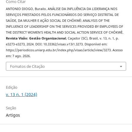
Como Citar
ANTONIO DIOGO, Burailo. ANÁLISE DA INFLUÊNCIA DA LIDERANÇA NOS
SERVIÇOS PRESTADOS PELOS FUNCIONÁRIOS DO SERVIÇO DISTRITAL DE
SAÚDE, DA MULHER E AÇÃO SOCIAL DE CHÓKWÈ: ANALYSIS OF THE
INFLUENCE OF LEADERSHIP ON THE SERVICES PROVIDED BY EMPLOYEES OF
THE DISTRICT WOMEN’S HEALTH AND SOCIAL ACTION SERVICE OF CHÓKWÈ.
Revista Visão: Gestão Organizacional
, Caçador (SC), Brasil, v. 13, n. 1, p.
e3273-e3273, 2024. DOI: 10.33362/visao.v13i1.3273. Disponível em:
https://periodicos.uniarp.edu.br/index.php/visao/article/view/3273. Acesso
em: 7 ago. 2026.
Fomatos de Citação
Edição
v. 13 n. 1 (2024)
Seção
Artigos