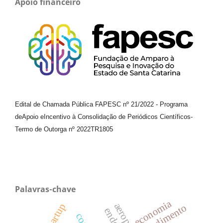
Apoio financeiro
Edital de Chamada Pública FAPESC nº 21/2022
-
Programa
de
Apoio e
Incentivo à Consolidação de Periódicos
Científicos
-
Termo de Outorga nº
2022TR1805
Palavras-chave
economia
atendimento