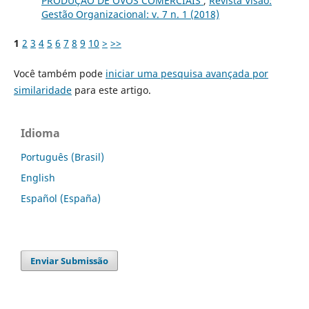
PRODUÇÃO DE OVOS COMERCIAIS
,
Revista Visão:
Gestão Organizacional: v. 7 n. 1 (2018)
1
2
3
4
5
6
7
8
9
10
>
>>
Você também pode
iniciar uma pesquisa avançada por
similaridade
para este artigo.
Idioma
Português (Brasil)
English
Español (España)
Enviar Submissão