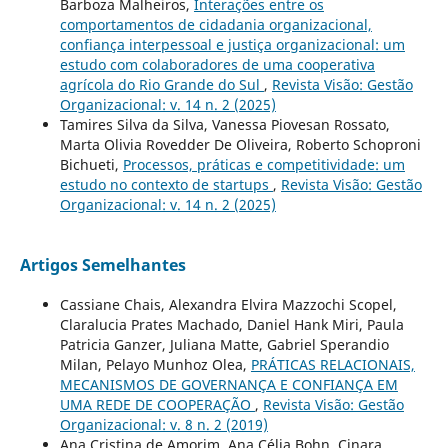
Barboza Malheiros,
Interações entre os
comportamentos de cidadania organizacional,
confiança interpessoal e justiça organizacional: um
estudo com colaboradores de uma cooperativa
agrícola do Rio Grande do Sul
,
Revista Visão: Gestão
Organizacional: v. 14 n. 2 (2025)
Tamires Silva da Silva, Vanessa Piovesan Rossato,
Marta Olivia Rovedder De Oliveira, Roberto Schoproni
Bichueti,
Processos, práticas e competitividade: um
estudo no contexto de startups
,
Revista Visão: Gestão
Organizacional: v. 14 n. 2 (2025)
Artigos Semelhantes
Cassiane Chais, Alexandra Elvira Mazzochi Scopel,
Claralucia Prates Machado, Daniel Hank Miri, Paula
Patricia Ganzer, Juliana Matte, Gabriel Sperandio
Milan, Pelayo Munhoz Olea,
PRÁTICAS RELACIONAIS,
MECANISMOS DE GOVERNANÇA E CONFIANÇA EM
UMA REDE DE COOPERAÇÃO
,
Revista Visão: Gestão
Organizacional: v. 8 n. 2 (2019)
Ana Cristina de Amorim, Ana Célia Bohn, Cinara