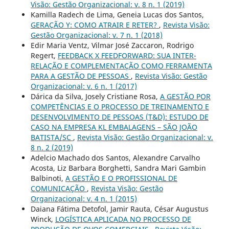
Visão: Gestão Organizacional: v. 8 n. 1 (2019)
Kamilla Radech de Lima, Geneia Lucas dos Santos,
GERAÇÃO Y: COMO ATRAIR E RETER?
,
Revista Visão:
Gestão Organizacional: v. 7 n. 1 (2018)
Edir Maria Ventz, Vilmar José Zaccaron, Rodrigo
Regert,
FEEDBACK X FEEDFORWARD: SUA INTER-
RELAÇÃO E COMPLEMENTAÇÃO COMO FERRAMENTA
PARA A GESTÃO DE PESSOAS
,
Revista Visão: Gestão
Organizacional: v. 6 n. 1 (2017)
Dárica da Silva, Josely Cristiane Rosa,
A GESTÃO POR
COMPETÊNCIAS E O PROCESSO DE TREINAMENTO E
DESENVOLVIMENTO DE PESSOAS (T&D): ESTUDO DE
CASO NA EMPRESA KL EMBALAGENS – SÃO JOÃO
BATISTA/SC
,
Revista Visão: Gestão Organizacional: v.
8 n. 2 (2019)
Adelcio Machado dos Santos, Alexandre Carvalho
Acosta, Liz Barbara Borghetti, Sandra Mari Gambin
Balbinoti,
A GESTÃO E O PROFISSIONAL DE
COMUNICAÇÃO
,
Revista Visão: Gestão
Organizacional: v. 4 n. 1 (2015)
Daiana Fátima Detofol, Jamir Rauta, César Augustus
Winck,
LOGÍSTICA APLICADA NO PROCESSO DE