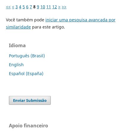
<<
<
3
4
5
6
7
8
9
10
11
12
>
>>
Você também pode
iniciar uma pesquisa avançada por
similaridade
para este artigo.
Idioma
Português (Brasil)
English
Español (España)
Enviar Submissão
Apoio financeiro