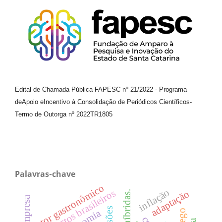
Edital de Chamada Pública FAPESC nº 21/2022
-
Programa
de
Apoio e
Incentivo à Consolidação de Periódicos
Científicos
-
Termo de Outorga nº
2022TR1805
Palavras-chave
setor gastronômico
inflação
aeroportos brasileiros
adaptação