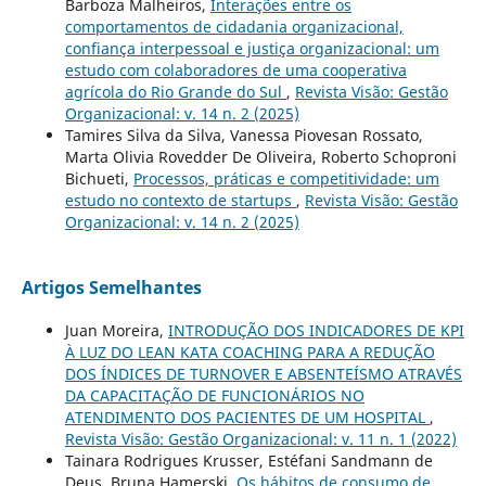
Barboza Malheiros,
Interações entre os
comportamentos de cidadania organizacional,
confiança interpessoal e justiça organizacional: um
estudo com colaboradores de uma cooperativa
agrícola do Rio Grande do Sul
,
Revista Visão: Gestão
Organizacional: v. 14 n. 2 (2025)
Tamires Silva da Silva, Vanessa Piovesan Rossato,
Marta Olivia Rovedder De Oliveira, Roberto Schoproni
Bichueti,
Processos, práticas e competitividade: um
estudo no contexto de startups
,
Revista Visão: Gestão
Organizacional: v. 14 n. 2 (2025)
Artigos Semelhantes
Juan Moreira,
INTRODUÇÃO DOS INDICADORES DE KPI
À LUZ DO LEAN KATA COACHING PARA A REDUÇÃO
DOS ÍNDICES DE TURNOVER E ABSENTEÍSMO ATRAVÉS
DA CAPACITAÇÃO DE FUNCIONÁRIOS NO
ATENDIMENTO DOS PACIENTES DE UM HOSPITAL
,
Revista Visão: Gestão Organizacional: v. 11 n. 1 (2022)
Tainara Rodrigues Krusser, Estéfani Sandmann de
Deus, Bruna Hamerski,
Os hábitos de consumo de