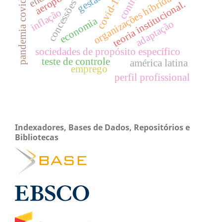
pandemia covid-19
contrato
organizações híbridas.
covid-19.
concessões
teoria institucional.
inflação
economia
adaptação
sociedades de propósito específico
teste de controle
américa latina
emprego
perfil profissional
Indexadores, Bases de Dados, Repositórios e
Bibliotecas