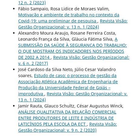
12 n. 2 (2023)
Fábio Sampaio, Rosa Lidice de Moraes Valim,
Motivação e ambiente de trabalho no contexto da
Covid-19: uma preliminar de pesquisa
,
Revista Visão:
Gestão Organizacional: v. 13 n. 1 (2024)
Alexandro Moura Araujo, Rosane Ferreira Costa,
Leonardo França da Silva, Gláucia Fátima Silva,
A
SUBMISSÃO DA SAÚDE À SEGURANÇA DO TRABALHO:
O QUE MOSTRAM OS INDICADORES NOS PERÍODOS
DE 2002 A 2014
,
Revista Visão: Gestão Organizacional:
v. 6 n. 2 (2017)
José Cardoso da Silva Neto, Júlio Cesar Valandro
soares,
Estudo de caso: o processo de gestão da
Associação Atlética Acadêmica de Engenharia de
Produção da Universidade Federal de Goiás –
improdutiva
,
Revista Visão: Gestão Organizacional: v.
13 n. 1 (2024)
Jamir Rauta, Glauco Schultz, César Augustus Winck,
ANÁLISE QUALITATIVA DA RELAÇÃO COMERCIAL
ENTRE PRODUTORES DE LEITE E INDÚSTRIA DE
LATICÍNIOS PELA ESCOLA DA ECT
,
Revista Visão:
Gestão Organizacional: v. 9 n. 2 (2020)