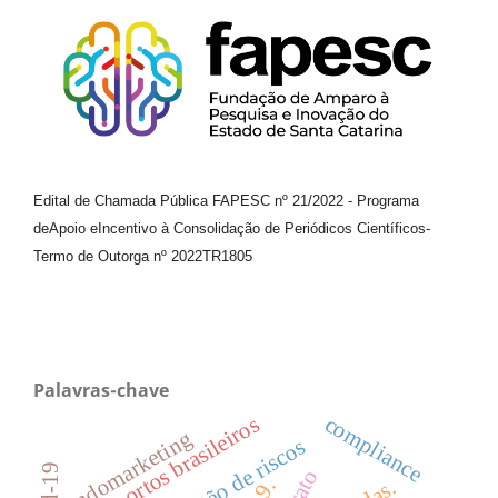
Edital de Chamada Pública FAPESC nº 21/2022
-
Programa
de
Apoio e
Incentivo à Consolidação de Periódicos
Científicos
-
Termo de Outorga nº
2022TR1805
Palavras-chave
compliance
aeroportos brasileiros
endomarketing
gestão de riscos