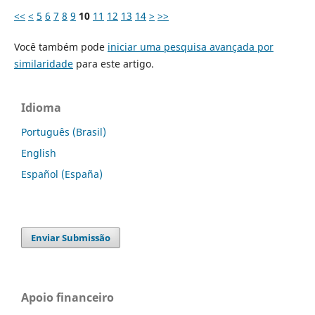
<<
<
5
6
7
8
9
10
11
12
13
14
>
>>
Você também pode
iniciar uma pesquisa avançada por
similaridade
para este artigo.
Idioma
Português (Brasil)
English
Español (España)
Enviar Submissão
Apoio financeiro