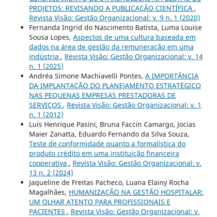
PROJETOS: REVISANDO A PUBLICAÇÃO CIENTÍFICA
,
Revista Visão: Gestão Organizacional: v. 9 n. 1 (2020)
Fernanda Ingrid do Nascimento Batista, Luma Louise
Sousa Lopes,
Aspectos de uma cultura baseada em
dados na área de gestão da remuneração em uma
indústria
,
Revista Visão: Gestão Organizacional: v. 14
n. 1 (2025)
Andréa Simone Machiavelli Pontes,
A IMPORTÂNCIA
DA IMPLANTAÇÃO DO PLANEJAMENTO ESTRATÉGICO
NAS PEQUENAS EMPRESAS PRESTADORAS DE
SERVIÇOS
,
Revista Visão: Gestão Organizacional: v. 1
n. 1 (2012)
Luís Henrique Pasini, Bruna Faccin Camargo, Jocias
Maier Zanatta, Eduardo Fernando da Silva Souza,
Teste de conformidade quanto a formalística do
produto crédito em uma instituição financeira
cooperativa
,
Revista Visão: Gestão Organizacional: v.
13 n. 2 (2024)
Jaqueline de Freitas Pacheco, Luana Elainy Rocha
Magalhães,
HUMANIZAÇÃO NA GESTÃO HOSPITALAR:
UM OLHAR ATENTO PARA PROFISSIONAIS E
PACIENTES
,
Revista Visão: Gestão Organizacional: v.