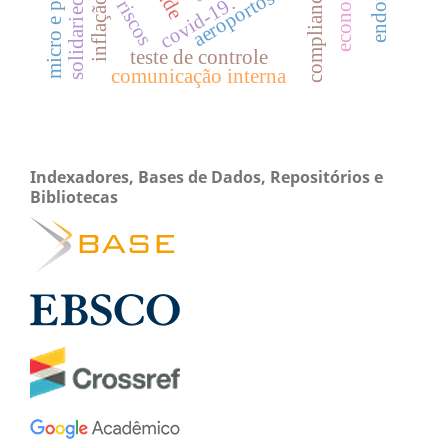
solidariedade
economia
compliance
covid-19.
inflação
teste de controle
comunicação interna
Indexadores, Bases de Dados, Repositórios e
Bibliotecas