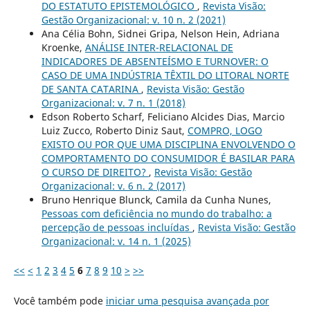
DO ESTATUTO EPISTEMOLÓGICO
,
Revista Visão:
Gestão Organizacional: v. 10 n. 2 (2021)
Ana Célia Bohn, Sidnei Gripa, Nelson Hein, Adriana
Kroenke,
ANÁLISE INTER-RELACIONAL DE
INDICADORES DE ABSENTEÍSMO E TURNOVER: O
CASO DE UMA INDÚSTRIA TÊXTIL DO LITORAL NORTE
DE SANTA CATARINA
,
Revista Visão: Gestão
Organizacional: v. 7 n. 1 (2018)
Edson Roberto Scharf, Feliciano Alcides Dias, Marcio
Luiz Zucco, Roberto Diniz Saut,
COMPRO, LOGO
EXISTO OU POR QUE UMA DISCIPLINA ENVOLVENDO O
COMPORTAMENTO DO CONSUMIDOR É BASILAR PARA
O CURSO DE DIREITO?
,
Revista Visão: Gestão
Organizacional: v. 6 n. 2 (2017)
Bruno Henrique Blunck, Camila da Cunha Nunes,
Pessoas com deficiência no mundo do trabalho: a
percepção de pessoas incluídas
,
Revista Visão: Gestão
Organizacional: v. 14 n. 1 (2025)
<<
<
1
2
3
4
5
6
7
8
9
10
>
>>
Você também pode
iniciar uma pesquisa avançada por