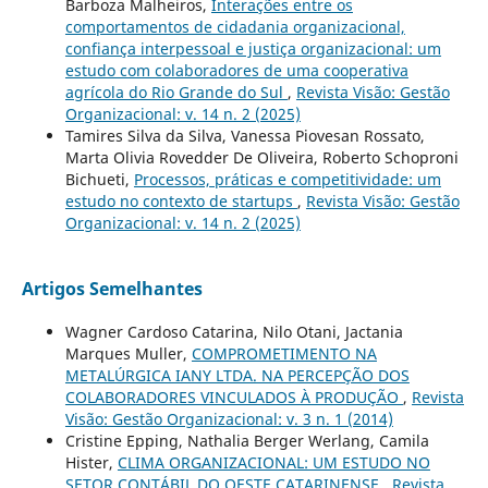
Barboza Malheiros,
Interações entre os
comportamentos de cidadania organizacional,
confiança interpessoal e justiça organizacional: um
estudo com colaboradores de uma cooperativa
agrícola do Rio Grande do Sul
,
Revista Visão: Gestão
Organizacional: v. 14 n. 2 (2025)
Tamires Silva da Silva, Vanessa Piovesan Rossato,
Marta Olivia Rovedder De Oliveira, Roberto Schoproni
Bichueti,
Processos, práticas e competitividade: um
estudo no contexto de startups
,
Revista Visão: Gestão
Organizacional: v. 14 n. 2 (2025)
Artigos Semelhantes
Wagner Cardoso Catarina, Nilo Otani, Jactania
Marques Muller,
COMPROMETIMENTO NA
METALÚRGICA IANY LTDA. NA PERCEPÇÃO DOS
COLABORADORES VINCULADOS À PRODUÇÃO
,
Revista
Visão: Gestão Organizacional: v. 3 n. 1 (2014)
Cristine Epping, Nathalia Berger Werlang, Camila
Hister,
CLIMA ORGANIZACIONAL: UM ESTUDO NO
SETOR CONTÁBIL DO OESTE CATARINENSE
,
Revista