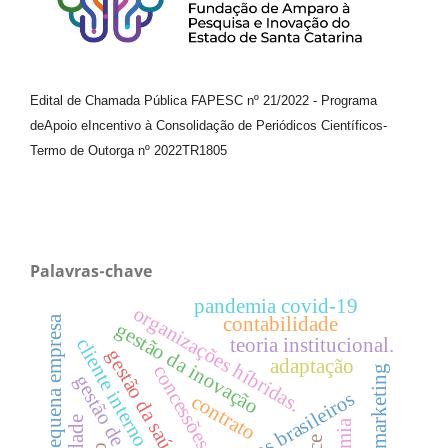
Edital de Chamada Pública FAPESC nº 21/2022
-
Programa
de
Apoio e
Incentivo à Consolidação de Periódicos
Científicos
-
Termo de Outorga nº
2022TR1805
Palavras-chave
pandemia covid-19
organizações híbridas.
micro e pequena empresa
contabilidade
gestão da inovação
teoria institucional.
cliente interno
gestão da saúde
adaptação
concessões
endomarketing
gestão de riscos
aeroportos brasileiros
contrato