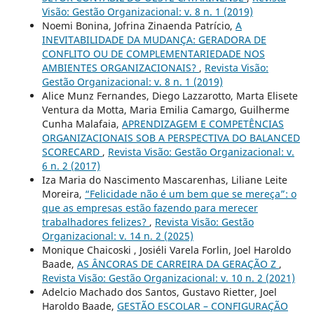
Visão: Gestão Organizacional: v. 8 n. 1 (2019)
Noemi Bonina, Jofrina Zinaenda Patrício,
A
INEVITABILIDADE DA MUDANÇA: GERADORA DE
CONFLITO OU DE COMPLEMENTARIEDADE NOS
AMBIENTES ORGANIZACIONAIS?
,
Revista Visão:
Gestão Organizacional: v. 8 n. 1 (2019)
Alice Munz Fernandes, Diego Lazzarotto, Marta Elisete
Ventura da Motta, Maria Emilia Camargo, Guilherme
Cunha Malafaia,
APRENDIZAGEM E COMPETÊNCIAS
ORGANIZACIONAIS SOB A PERSPECTIVA DO BALANCED
SCORECARD
,
Revista Visão: Gestão Organizacional: v.
6 n. 2 (2017)
Iza Maria do Nascimento Mascarenhas, Liliane Leite
Moreira,
“Felicidade não é um bem que se mereça”: o
que as empresas estão fazendo para merecer
trabalhadores felizes?
,
Revista Visão: Gestão
Organizacional: v. 14 n. 2 (2025)
Monique Chaicoski , Josiéli Varela Forlin, Joel Haroldo
Baade,
AS ÂNCORAS DE CARREIRA DA GERAÇÃO Z
,
Revista Visão: Gestão Organizacional: v. 10 n. 2 (2021)
Adelcio Machado dos Santos, Gustavo Rietter, Joel
Haroldo Baade,
GESTÃO ESCOLAR – CONFIGURAÇÃO