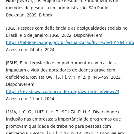
HAIR JÚNIOR, J. F. Projeto de Pesquisa: Fundamentos de
métodos de pesquisa em administração. São Paulo:
Bookman, 2005. E-book.
IBGE. Pessoas com deficiência e as desigualdades sociais no
Brasil. Rio de Janeiro: IBGE, 2022. Disponível em:
https://biblioteca.ibge.gov.br/visualizacao/livros/liv101964_inf
Acesso em: 24 abr. 2024.
JESUS, E. A. Legislação e empoderamento: como as leis
impactam a vida dos portadores de doença grave com
deficiência. Revista Owl, [S. l.], v. 1, n. 2, p. 446-459, 2023.
Disponível em:
https://revistaowl.com.br/index.php/owl/article/view/73
.
Acesso em: 11 out. 2024.
LIMA, L. C. G.; LUIZ, L. H. T.; SOUZA, P. H. S. Diversidade e
inclusão nas empresas: a importância de programas que
promovam qualidade de trabalho para pessoas com
deficiência. E-RACE, [S. l.], v. 13, n. 13, 2024. Disponível em: