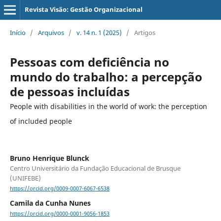
Revista Visão: Gestão Organizacional
Início
/
Arquivos
/
v. 14 n. 1 (2025)
/
Artigos
Pessoas com deficiência no
mundo do trabalho: a percepção
de pessoas incluídas
People with disabilities in the world of work: the perception
of included people
Bruno Henrique Blunck
Centro Universitário da Fundação Educacional de Brusque
(UNIFEBE)
https://orcid.org/0009-0007-6067-6538
Camila da Cunha Nunes
https://orcid.org/0000-0001-9056-1853