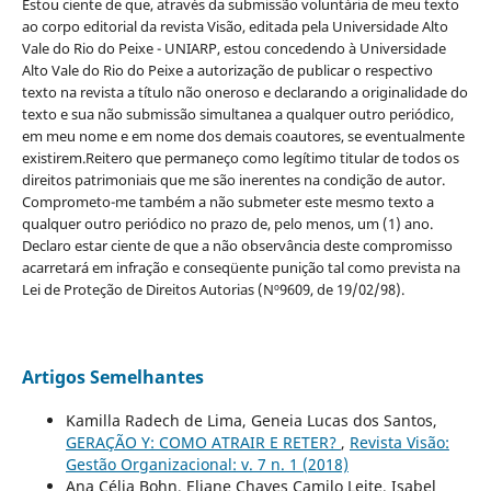
Estou ciente de que, através da submissão voluntária de meu texto
ao corpo editorial da revista Visão, editada pela Universidade Alto
Vale do Rio do Peixe - UNIARP, estou concedendo à Universidade
Alto Vale do Rio do Peixe a autorização de publicar o respectivo
texto na revista a título não oneroso e declarando a originalidade do
texto e sua não submissão simultanea a qualquer outro periódico,
em meu nome e em nome dos demais coautores, se eventualmente
existirem.Reitero que permaneço como legítimo titular de todos os
direitos patrimoniais que me são inerentes na condição de autor.
Comprometo-me também a não submeter este mesmo texto a
qualquer outro periódico no prazo de, pelo menos, um (1) ano.
Declaro estar ciente de que a não observância deste compromisso
acarretará em infração e conseqüente punição tal como prevista na
Lei de Proteção de Direitos Autorias (Nº9609, de 19/02/98).
Artigos Semelhantes
Kamilla Radech de Lima, Geneia Lucas dos Santos,
GERAÇÃO Y: COMO ATRAIR E RETER?
,
Revista Visão:
Gestão Organizacional: v. 7 n. 1 (2018)
Ana Célia Bohn, Eliane Chaves Camilo Leite, Isabel