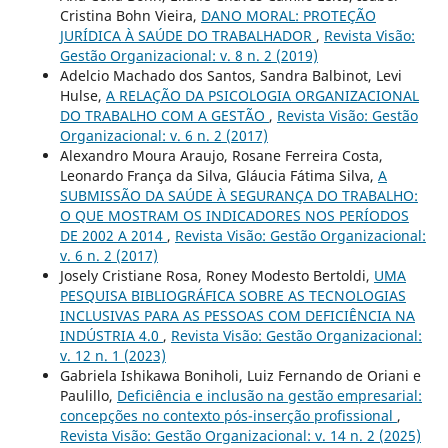
Cristina Bohn Vieira,
DANO MORAL: PROTEÇÃO
JURÍDICA À SAÚDE DO TRABALHADOR
,
Revista Visão:
Gestão Organizacional: v. 8 n. 2 (2019)
Adelcio Machado dos Santos, Sandra Balbinot, Levi
Hulse,
A RELAÇÃO DA PSICOLOGIA ORGANIZACIONAL
DO TRABALHO COM A GESTÃO
,
Revista Visão: Gestão
Organizacional: v. 6 n. 2 (2017)
Alexandro Moura Araujo, Rosane Ferreira Costa,
Leonardo França da Silva, Gláucia Fátima Silva,
A
SUBMISSÃO DA SAÚDE À SEGURANÇA DO TRABALHO:
O QUE MOSTRAM OS INDICADORES NOS PERÍODOS
DE 2002 A 2014
,
Revista Visão: Gestão Organizacional:
v. 6 n. 2 (2017)
Josely Cristiane Rosa, Roney Modesto Bertoldi,
UMA
PESQUISA BIBLIOGRÁFICA SOBRE AS TECNOLOGIAS
INCLUSIVAS PARA AS PESSOAS COM DEFICIÊNCIA NA
INDÚSTRIA 4.0
,
Revista Visão: Gestão Organizacional:
v. 12 n. 1 (2023)
Gabriela Ishikawa Boniholi, Luiz Fernando de Oriani e
Paulillo,
Deficiência e inclusão na gestão empresarial:
concepções no contexto pós-inserção profissional
,
Revista Visão: Gestão Organizacional: v. 14 n. 2 (2025)