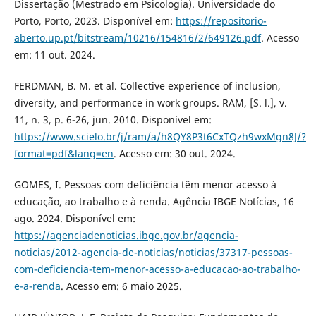
Dissertação (Mestrado em Psicologia). Universidade do
Porto, Porto, 2023. Disponível em:
https://repositorio-
aberto.up.pt/bitstream/10216/154816/2/649126.pdf
. Acesso
em: 11 out. 2024.
FERDMAN, B. M. et al. Collective experience of inclusion,
diversity, and performance in work groups. RAM, [S. l.], v.
11, n. 3, p. 6-26, jun. 2010. Disponível em:
https://www.scielo.br/j/ram/a/h8QY8P3t6CxTQzh9wxMgn8J/?
format=pdf&lang=en
. Acesso em: 30 out. 2024.
GOMES, I. Pessoas com deficiência têm menor acesso à
educação, ao trabalho e à renda. Agência IBGE Notícias, 16
ago. 2024. Disponível em:
https://agenciadenoticias.ibge.gov.br/agencia-
noticias/2012-agencia-de-noticias/noticias/37317-pessoas-
com-deficiencia-tem-menor-acesso-a-educacao-ao-trabalho-
e-a-renda
. Acesso em: 6 maio 2025.