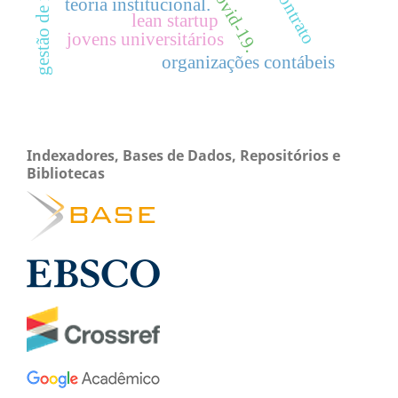
gestão de riscos
covid-19.
contrato
teoria institucional.
lean startup
jovens universitários
organizações contábeis
Indexadores, Bases de Dados, Repositórios e
Bibliotecas