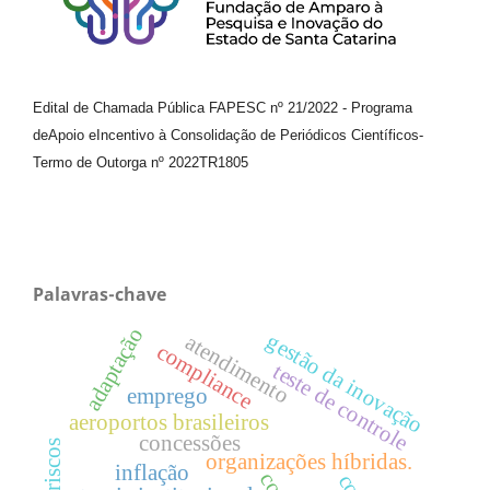
Edital de Chamada Pública FAPESC nº 21/2022
-
Programa
de
Apoio e
Incentivo à Consolidação de Periódicos
Científicos
-
Termo de Outorga nº
2022TR1805
Palavras-chave
adaptação
gestão da inovação
atendimento
compliance
teste de controle
emprego
aeroportos brasileiros
concessões
organizações híbridas.
inflação