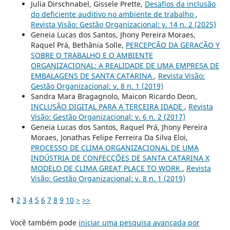
Julia Dirschnabel, Gissele Prette,
Desafios da inclusão
do deficiente auditivo no ambiente de trabalho
,
Revista Visão: Gestão Organizacional: v. 14 n. 2 (2025)
Geneia Lucas dos Santos, Jhony Pereira Moraes,
Raquel Prá, Bethânia Solle,
PERCEPÇÃO DA GERAÇÃO Y
SOBRE O TRABALHO E O AMBIENTE
ORGANIZACIONAL: A REALIDADE DE UMA EMPRESA DE
EMBALAGENS DE SANTA CATARINA
,
Revista Visão:
Gestão Organizacional: v. 8 n. 1 (2019)
Sandra Mara Bragagnolo, Maicon Ricardo Deon,
INCLUSÃO DIGITAL PARA A TERCEIRA IDADE
,
Revista
Visão: Gestão Organizacional: v. 6 n. 2 (2017)
Geneia Lucas dos Santos, Raquel Prá, Jhony Pereira
Moraes, Jonathas Felipe Ferreira Da Silva Eloi,
PROCESSO DE CLIMA ORGANIZACIONAL DE UMA
INDÚSTRIA DE CONFECÇÕES DE SANTA CATARINA X
MODELO DE CLIMA GREAT PLACE TO WORK
,
Revista
Visão: Gestão Organizacional: v. 8 n. 1 (2019)
1
2
3
4
5
6
7
8
9
10
>
>>
Você também pode
iniciar uma pesquisa avançada por