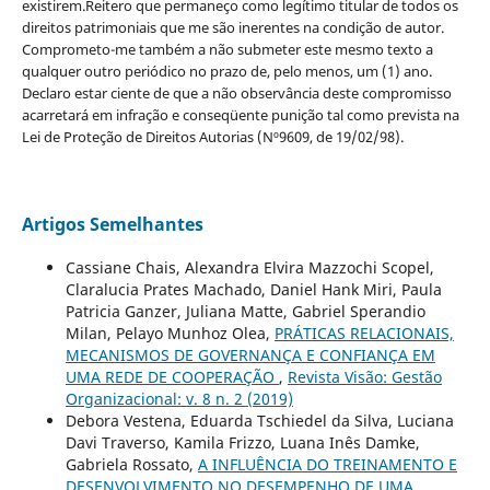
existirem.Reitero que permaneço como legítimo titular de todos os
direitos patrimoniais que me são inerentes na condição de autor.
Comprometo-me também a não submeter este mesmo texto a
qualquer outro periódico no prazo de, pelo menos, um (1) ano.
Declaro estar ciente de que a não observância deste compromisso
acarretará em infração e conseqüente punição tal como prevista na
Lei de Proteção de Direitos Autorias (Nº9609, de 19/02/98).
Artigos Semelhantes
Cassiane Chais, Alexandra Elvira Mazzochi Scopel,
Claralucia Prates Machado, Daniel Hank Miri, Paula
Patricia Ganzer, Juliana Matte, Gabriel Sperandio
Milan, Pelayo Munhoz Olea,
PRÁTICAS RELACIONAIS,
MECANISMOS DE GOVERNANÇA E CONFIANÇA EM
UMA REDE DE COOPERAÇÃO
,
Revista Visão: Gestão
Organizacional: v. 8 n. 2 (2019)
Debora Vestena, Eduarda Tschiedel da Silva, Luciana
Davi Traverso, Kamila Frizzo, Luana Inês Damke,
Gabriela Rossato,
A INFLUÊNCIA DO TREINAMENTO E
DESENVOLVIMENTO NO DESEMPENHO DE UMA