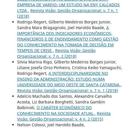
EMPRESA DE VAREJO: UM ESTUDO NA ENY CALÇADOS
LTDA
,
Revista Visão: Gestão Organizacional: v. 7 n. 1
(2018)
Rodrigo Regert, Gilberto Medeiros Borges Junior,
Sandra Mara Bragagnolo, Joel Haroldo Baade,
A
IMPORTÂNCIA DOS INDICADORES ECONÔMICOS,
FINANCEIROS E DE ENDIVIDAMENTO COMO GESTÃO
DO CONHECIMENTO NA TOMADA DE DECISÃO EM
TEMPOS DE CRISE
,
Revista Visão: Gestão
Organizacional: v. 7 n. 2 (2018)
Silvia Marina Rigo, Gilberto Medeiros Borges Junior,
Liliane Josefa Orso Pinheiro, Cristina Keiko Yamaguchi,
Rodrigo Regert,
A INTERDISCIPLINARIDADE NO
ENSINO DA ADMINISTRAÇÃO: ESTUDO NUMA
UNIVERSIDADE DO MEIO OESTE DE SANTA CATARINA
,
Revista Visão: Gestão Organizacional: v. 7 n. 1 (2018)
Adelcio Machado dos Santos, Alexandre Carvalho
Acosta, Liz Barbara Borghetti, Sandra Gambin
Balbinoti,
O CARÁTER ECONÔMICO DO
CONHECIMENTO NA SOCIEDADE ATUAL
,
Revista
Visão: Gestão Organizacional: v. 4 n. 2 (2015)
Nelson Colossi, Joel Haroldo Baade,