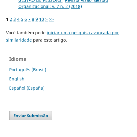
GESTÃO DE PESSOAS
,
Revista Visão: Gestão
Organizacional: v. 7 n. 2 (2018)
1
2
3
4
5
6
7
8
9
10
>
>>
Você também pode
iniciar uma pesquisa avançada por
similaridade
para este artigo.
Idioma
Português (Brasil)
English
Español (España)
Enviar Submissão