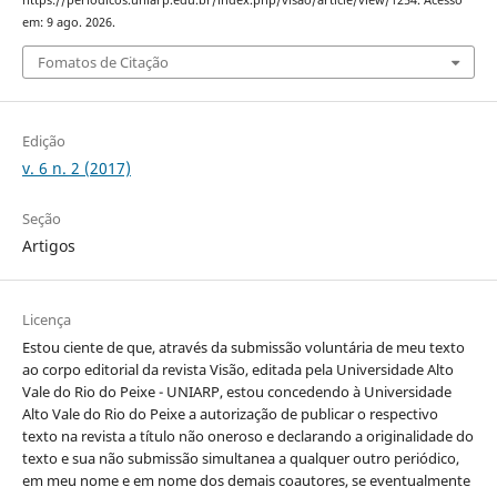
https://periodicos.uniarp.edu.br/index.php/visao/article/view/1254. Acesso
em: 9 ago. 2026.
Fomatos de Citação
Edição
v. 6 n. 2 (2017)
Seção
Artigos
Licença
Estou ciente de que, através da submissão voluntária de meu texto
ao corpo editorial da revista Visão, editada pela Universidade Alto
Vale do Rio do Peixe - UNIARP, estou concedendo à Universidade
Alto Vale do Rio do Peixe a autorização de publicar o respectivo
texto na revista a título não oneroso e declarando a originalidade do
texto e sua não submissão simultanea a qualquer outro periódico,
em meu nome e em nome dos demais coautores, se eventualmente