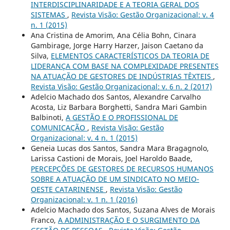
INTERDISCIPLINARIDADE E A TEORIA GERAL DOS
SISTEMAS
,
Revista Visão: Gestão Organizacional: v. 4
n. 1 (2015)
Ana Cristina de Amorim, Ana Célia Bohn, Cinara
Gambirage, Jorge Harry Harzer, Jaison Caetano da
Silva,
ELEMENTOS CARACTERÍSTICOS DA TEORIA DE
LIDERANÇA COM BASE NA COMPLEXIDADE PRESENTES
NA ATUAÇÃO DE GESTORES DE INDÚSTRIAS TÊXTEIS
,
Revista Visão: Gestão Organizacional: v. 6 n. 2 (2017)
Adelcio Machado dos Santos, Alexandre Carvalho
Acosta, Liz Barbara Borghetti, Sandra Mari Gambin
Balbinoti,
A GESTÃO E O PROFISSIONAL DE
COMUNICAÇÃO
,
Revista Visão: Gestão
Organizacional: v. 4 n. 1 (2015)
Geneia Lucas dos Santos, Sandra Mara Bragagnolo,
Larissa Castioni de Morais, Joel Haroldo Baade,
PERCEPÇÕES DE GESTORES DE RECURSOS HUMANOS
SOBRE A ATUAÇÃO DE UM SINDICATO NO MEIO-
OESTE CATARINENSE
,
Revista Visão: Gestão
Organizacional: v. 1 n. 1 (2016)
Adelcio Machado dos Santos, Suzana Alves de Morais
Franco,
A ADMINISTRAÇÃO E O SURGIMENTO DA