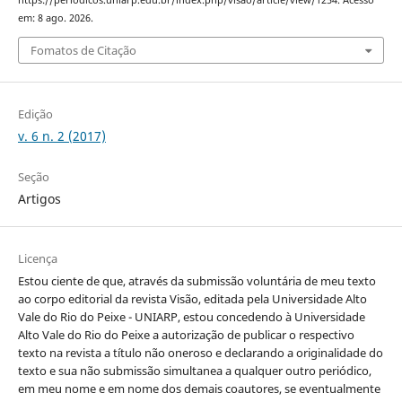
https://periodicos.uniarp.edu.br/index.php/visao/article/view/1254. Acesso
em: 8 ago. 2026.
Fomatos de Citação
Edição
v. 6 n. 2 (2017)
Seção
Artigos
Licença
Estou ciente de que, através da submissão voluntária de meu texto
ao corpo editorial da revista Visão, editada pela Universidade Alto
Vale do Rio do Peixe - UNIARP, estou concedendo à Universidade
Alto Vale do Rio do Peixe a autorização de publicar o respectivo
texto na revista a título não oneroso e declarando a originalidade do
texto e sua não submissão simultanea a qualquer outro periódico,
em meu nome e em nome dos demais coautores, se eventualmente