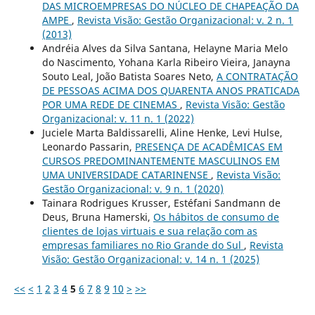
DAS MICROEMPRESAS DO NÚCLEO DE CHAPEAÇÃO DA
AMPE
,
Revista Visão: Gestão Organizacional: v. 2 n. 1
(2013)
Andréia Alves da Silva Santana, Helayne Maria Melo
do Nascimento, Yohana Karla Ribeiro Vieira, Janayna
Souto Leal, João Batista Soares Neto,
A CONTRATAÇÃO
DE PESSOAS ACIMA DOS QUARENTA ANOS PRATICADA
POR UMA REDE DE CINEMAS
,
Revista Visão: Gestão
Organizacional: v. 11 n. 1 (2022)
Juciele Marta Baldissarelli, Aline Henke, Levi Hulse,
Leonardo Passarin,
PRESENÇA DE ACADÊMICAS EM
CURSOS PREDOMINANTEMENTE MASCULINOS EM
UMA UNIVERSIDADE CATARINENSE
,
Revista Visão:
Gestão Organizacional: v. 9 n. 1 (2020)
Tainara Rodrigues Krusser, Estéfani Sandmann de
Deus, Bruna Hamerski,
Os hábitos de consumo de
clientes de lojas virtuais e sua relação com as
empresas familiares no Rio Grande do Sul
,
Revista
Visão: Gestão Organizacional: v. 14 n. 1 (2025)
<<
<
1
2
3
4
5
6
7
8
9
10
>
>>