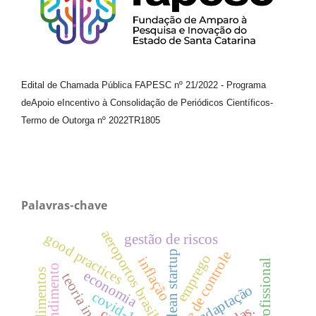
Edital de Chamada Pública FAPESC nº 21/2022
-
Programa
de
Apoio e
Incentivo à Consolidação de Periódicos
Científicos
-
Termo de Outorga nº
2022TR1805
Palavras-chave
aeroportos brasileiros
good practices
gestão de riscos
teste de controle
lean startup
emprego
inflação
atendimento
economia
adaptação
covid-19.