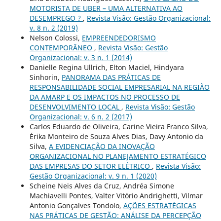
MOTORISTA DE UBER – UMA ALTERNATIVA AO
DESEMPREGO ?
,
Revista Visão: Gestão Organizacional:
v. 8 n. 2 (2019)
Nelson Colossi,
EMPREENDEDORISMO
CONTEMPORÂNEO
,
Revista Visão: Gestão
Organizacional: v. 3 n. 1 (2014)
Danielle Regina Ullrich, Elton Maciel, Hindyara
Sinhorin,
PANORAMA DAS PRÁTICAS DE
RESPONSABILIDADE SOCIAL EMPRESARIAL NA REGIÃO
DA AMARP E OS IMPACTOS NO PROCESSO DE
DESENVOLVIMENTO LOCAL
,
Revista Visão: Gestão
Organizacional: v. 6 n. 2 (2017)
Carlos Eduardo de Oliveira, Carine Vieira Franco Silva,
Érika Monteiro de Souza Alves Dias, Davy Antonio da
Silva,
A EVIDENCIAÇÃO DA INOVAÇÃO
ORGANIZACIONAL NO PLANEJAMENTO ESTRATÉGICO
DAS EMPRESAS DO SETOR ELÉTRICO
,
Revista Visão:
Gestão Organizacional: v. 9 n. 1 (2020)
Scheine Neis Alves da Cruz, Andréa Simone
Machiavelli Pontes, Valter Vitório Andrighetti, Vilmar
Antonio Gonçalves Tondolo,
AÇÕES ESTRATÉGICAS
NAS PRÁTICAS DE GESTÃO: ANÁLISE DA PERCEPÇÃO