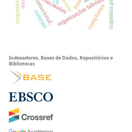
trajetória profissional
empreendimentos
teoria institucional.
organizações híbridas.
concessões
compliance
contrato
Indexadores, Bases de Dados, Repositórios e
Bibliotecas