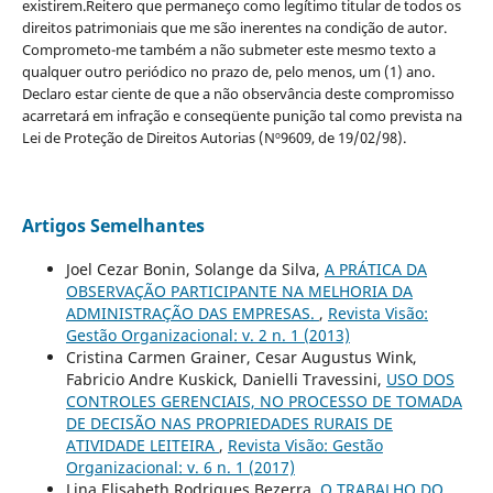
existirem.Reitero que permaneço como legítimo titular de todos os
direitos patrimoniais que me são inerentes na condição de autor.
Comprometo-me também a não submeter este mesmo texto a
qualquer outro periódico no prazo de, pelo menos, um (1) ano.
Declaro estar ciente de que a não observância deste compromisso
acarretará em infração e conseqüente punição tal como prevista na
Lei de Proteção de Direitos Autorias (Nº9609, de 19/02/98).
Artigos Semelhantes
Joel Cezar Bonin, Solange da Silva,
A PRÁTICA DA
OBSERVAÇÃO PARTICIPANTE NA MELHORIA DA
ADMINISTRAÇÃO DAS EMPRESAS.
,
Revista Visão:
Gestão Organizacional: v. 2 n. 1 (2013)
Cristina Carmen Grainer, Cesar Augustus Wink,
Fabricio Andre Kuskick, Danielli Travessini,
USO DOS
CONTROLES GERENCIAIS, NO PROCESSO DE TOMADA
DE DECISÃO NAS PROPRIEDADES RURAIS DE
ATIVIDADE LEITEIRA
,
Revista Visão: Gestão
Organizacional: v. 6 n. 1 (2017)
Lina Elisabeth Rodrigues Bezerra,
O TRABALHO DO