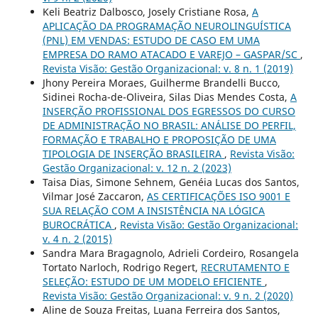
Keli Beatriz Dalbosco, Josely Cristiane Rosa,
A
APLICAÇÃO DA PROGRAMAÇÃO NEUROLINGUÍSTICA
(PNL) EM VENDAS: ESTUDO DE CASO EM UMA
EMPRESA DO RAMO ATACADO E VAREJO – GASPAR/SC
,
Revista Visão: Gestão Organizacional: v. 8 n. 1 (2019)
Jhony Pereira Moraes, Guilherme Brandelli Bucco,
Sidinei Rocha-de-Oliveira, Silas Dias Mendes Costa,
A
INSERÇÃO PROFISSIONAL DOS EGRESSOS DO CURSO
DE ADMINISTRAÇÃO NO BRASIL: ANÁLISE DO PERFIL,
FORMAÇÃO E TRABALHO E PROPOSIÇÃO DE UMA
TIPOLOGIA DE INSERÇÃO BRASILEIRA
,
Revista Visão:
Gestão Organizacional: v. 12 n. 2 (2023)
Taisa Dias, Simone Sehnem, Genéia Lucas dos Santos,
Vilmar José Zaccaron,
AS CERTIFICAÇÕES ISO 9001 E
SUA RELAÇÃO COM A INSISTÊNCIA NA LÓGICA
BUROCRÁTICA
,
Revista Visão: Gestão Organizacional:
v. 4 n. 2 (2015)
Sandra Mara Bragagnolo, Adrieli Cordeiro, Rosangela
Tortato Narloch, Rodrigo Regert,
RECRUTAMENTO E
SELEÇÃO: ESTUDO DE UM MODELO EFICIENTE
,
Revista Visão: Gestão Organizacional: v. 9 n. 2 (2020)
Aline de Souza Freitas, Luana Ferreira dos Santos,