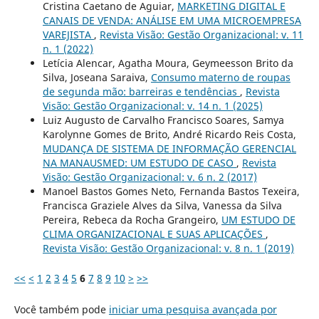
Cristina Caetano de Aguiar,
MARKETING DIGITAL E
CANAIS DE VENDA: ANÁLISE EM UMA MICROEMPRESA
VAREJISTA
,
Revista Visão: Gestão Organizacional: v. 11
n. 1 (2022)
Letícia Alencar, Agatha Moura, Geymeesson Brito da
Silva, Joseana Saraiva,
Consumo materno de roupas
de segunda mão: barreiras e tendências
,
Revista
Visão: Gestão Organizacional: v. 14 n. 1 (2025)
Luiz Augusto de Carvalho Francisco Soares, Samya
Karolynne Gomes de Brito, André Ricardo Reis Costa,
MUDANÇA DE SISTEMA DE INFORMAÇÃO GERENCIAL
NA MANAUSMED: UM ESTUDO DE CASO
,
Revista
Visão: Gestão Organizacional: v. 6 n. 2 (2017)
Manoel Bastos Gomes Neto, Fernanda Bastos Texeira,
Francisca Graziele Alves da Silva, Vanessa da Silva
Pereira, Rebeca da Rocha Grangeiro,
UM ESTUDO DE
CLIMA ORGANIZACIONAL E SUAS APLICAÇÕES
,
Revista Visão: Gestão Organizacional: v. 8 n. 1 (2019)
<<
<
1
2
3
4
5
6
7
8
9
10
>
>>
Você também pode
iniciar uma pesquisa avançada por