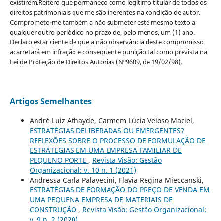
existirem.Reitero que permaneço como legítimo titular de todos os
direitos patrimoniais que me são inerentes na condição de autor.
Comprometo-me também a não submeter este mesmo texto a
qualquer outro periódico no prazo de, pelo menos, um (1) ano.
Declaro estar ciente de que a não observância deste compromisso
acarretará em infração e conseqüente punição tal como prevista na
Lei de Proteção de Direitos Autorias (Nº9609, de 19/02/98).
Artigos Semelhantes
André Luiz Athayde, Carmem Lúcia Veloso Maciel,
ESTRATÉGIAS DELIBERADAS OU EMERGENTES?
REFLEXÕES SOBRE O PROCESSO DE FORMULAÇÃO DE
ESTRATÉGIAS EM UMA EMPRESA FAMILIAR DE
PEQUENO PORTE
,
Revista Visão: Gestão
Organizacional: v. 10 n. 1 (2021)
Andressa Carla Palavecini, Flavia Regina Miecoanski,
ESTRATÉGIAS DE FORMAÇÃO DO PREÇO DE VENDA EM
UMA PEQUENA EMPRESA DE MATERIAIS DE
CONSTRUÇÃO
,
Revista Visão: Gestão Organizacional:
v. 9 n. 2 (2020)