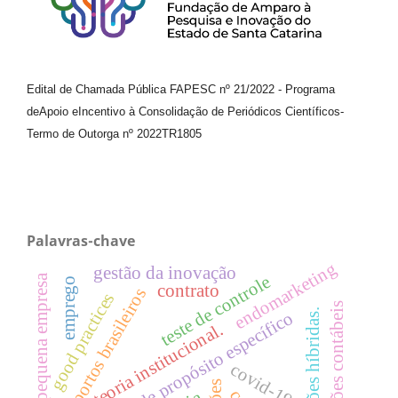
Edital de Chamada Pública FAPESC nº 21/2022
-
Programa
de
Apoio e
Incentivo à Consolidação de Periódicos
Científicos
-
Termo de Outorga nº
2022TR1805
Palavras-chave
endomarketing
gestão da inovação
teste de controle
micro e pequena empresa
emprego
contrato
aeroportos brasileiros
good practices
organizações contábeis
organizações híbridas.
sociedades de propósito específico
teoria institucional.
covid-19.