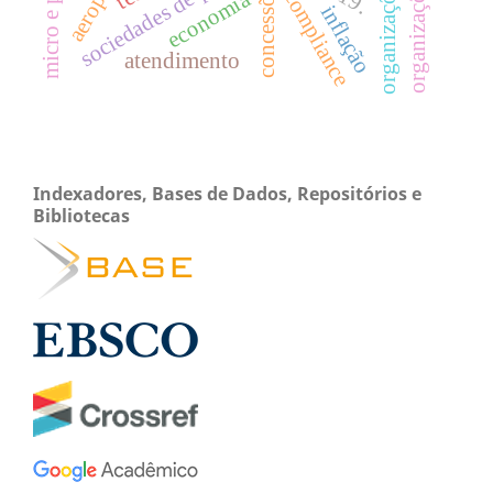
concessões
compliance
economia
inflação
atendimento
Indexadores, Bases de Dados, Repositórios e
Bibliotecas