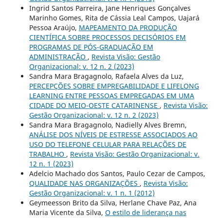
Ingrid Santos Parreira, Jane Henriques Gonçalves
Marinho Gomes, Rita de Cássia Leal Campos, Uajará
Pessoa Araújo,
MAPEAMENTO DA PRODUÇÃO
CIENTÍFICA SOBRE PROCESSOS DECISÓRIOS EM
PROGRAMAS DE PÓS-GRADUAÇÃO EM
ADMINISTRAÇÃO
,
Revista Visão: Gestão
Organizacional: v. 12 n. 2 (2023)
Sandra Mara Bragagnolo, Rafaela Alves da Luz,
PERCEPÇÕES SOBRE EMPREGABILIDADE E LIFELONG
LEARNING ENTRE PESSOAS EMPREGADAS EM UMA
CIDADE DO MEIO-OESTE CATARINENSE
,
Revista Visão:
Gestão Organizacional: v. 12 n. 2 (2023)
Sandra Mara Bragagnolo, Nadielly Alves Bremn,
ANÁLISE DOS NÍVEIS DE ESTRESSE ASSOCIADOS AO
USO DO TELEFONE CELULAR PARA RELAÇÕES DE
TRABALHO
,
Revista Visão: Gestão Organizacional: v.
12 n. 1 (2023)
Adelcio Machado dos Santos, Paulo Cezar de Campos,
QUALIDADE NAS ORGANIZAÇÕES
,
Revista Visão:
Gestão Organizacional: v. 1 n. 1 (2012)
Geymeesson Brito da Silva, Herlane Chave Paz, Ana
Maria Vicente da Silva,
O estilo de liderança nas