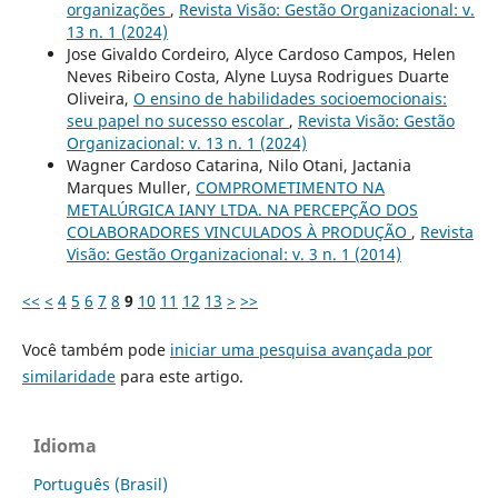
organizações
,
Revista Visão: Gestão Organizacional: v.
13 n. 1 (2024)
Jose Givaldo Cordeiro, Alyce Cardoso Campos, Helen
Neves Ribeiro Costa, Alyne Luysa Rodrigues Duarte
Oliveira,
O ensino de habilidades socioemocionais:
seu papel no sucesso escolar
,
Revista Visão: Gestão
Organizacional: v. 13 n. 1 (2024)
Wagner Cardoso Catarina, Nilo Otani, Jactania
Marques Muller,
COMPROMETIMENTO NA
METALÚRGICA IANY LTDA. NA PERCEPÇÃO DOS
COLABORADORES VINCULADOS À PRODUÇÃO
,
Revista
Visão: Gestão Organizacional: v. 3 n. 1 (2014)
<<
<
4
5
6
7
8
9
10
11
12
13
>
>>
Você também pode
iniciar uma pesquisa avançada por
similaridade
para este artigo.
Idioma
Português (Brasil)