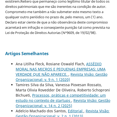
existirem.Reitero que permaneço como legítimo titular de todos os
direitos patrimoniais que me são inerentes na condição de autor.
Comprometo-me também a não submeter este mesmo texto a
qualquer outro periódico no prazo de, pelo menos, um (1) ano.
Declaro estar ciente de que a não observância deste compromisso
acarretará em infração e conseqüente punição tal como prevista na
Lei de Proteção de Direitos Autorias (Nº9609, de 19/02/98).
Artigos Semelhantes
Ana Litilha Fleck, Rosiane Oswald Flach,
ASSÉDIO
MORAL NAS MICROS E PEQUENAS EMPRESAS: UMA
VERDADE QUE NÃO APARECE.
,
Revista Visão: Gestão
Organizacional: v. 9 n. 1 (2020)
Tamires Silva da Silva, Vanessa Piovesan Rossato,
Marta Olivia Rovedder De Oliveira, Roberto Schoproni
Bichueti,
Processos, práticas e competitividade: um
estudo no contexto de startups
,
Revista Visão: Gestão
Organizacional: v. 14 n. 2 (2025)
Adelcio Machado dos Santos,
Editorial
,
Revista Visão:
Gestão Organizacional: v. 2 n. 1 (2013)