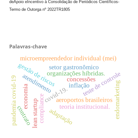
de
Apoio e
Incentivo à Consolidação de Periódicos
Científicos
-
Termo de Outorga nº
2022TR1805
Palavras-chave
microempreendedor individual (mei)
gestão de riscos
setor gastronômico
organizações híbridas.
teste de controle
atendimento
pandemia covid-19
concessões
endomarketing
inflação
economia
covid-19.
compliance
aeroportos brasileiros
lean startup
teoria institucional.
contrato
adaptação