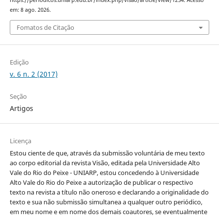
https://periodicos.uniarp.edu.br/index.php/visao/article/view/1254. Acesso
em: 8 ago. 2026.
Fomatos de Citação
Edição
v. 6 n. 2 (2017)
Seção
Artigos
Licença
Estou ciente de que, através da submissão voluntária de meu texto
ao corpo editorial da revista Visão, editada pela Universidade Alto
Vale do Rio do Peixe - UNIARP, estou concedendo à Universidade
Alto Vale do Rio do Peixe a autorização de publicar o respectivo
texto na revista a título não oneroso e declarando a originalidade do
texto e sua não submissão simultanea a qualquer outro periódico,
em meu nome e em nome dos demais coautores, se eventualmente