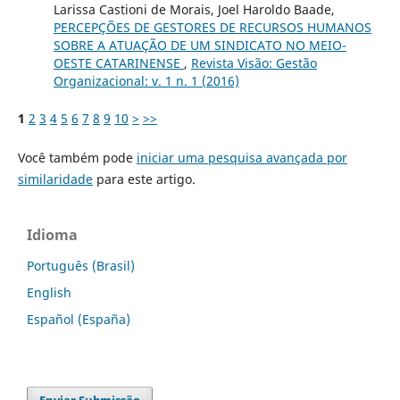
Larissa Castioni de Morais, Joel Haroldo Baade,
PERCEPÇÕES DE GESTORES DE RECURSOS HUMANOS
SOBRE A ATUAÇÃO DE UM SINDICATO NO MEIO-
OESTE CATARINENSE
,
Revista Visão: Gestão
Organizacional: v. 1 n. 1 (2016)
1
2
3
4
5
6
7
8
9
10
>
>>
Você também pode
iniciar uma pesquisa avançada por
similaridade
para este artigo.
Idioma
Português (Brasil)
English
Español (España)
Enviar Submissão