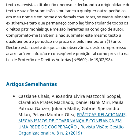
texto na revista a título não oneroso e declarando a originalidade do
texto e sua não submissão simultanea a qualquer outro periódico,
em meu nome e em nome dos demais coautores, se eventualmente
existirem.Reitero que permaneço como legítimo titular de todos os
direitos patrimoniais que me são inerentes na condição de autor.
Comprometo-me também a não submeter este mesmo texto a
qualquer outro periódico no prazo de, pelo menos, um (1) ano.
Declaro estar ciente de que a não observância deste compromisso
acarretará em infração e conseqüente punição tal como prevista na
Lei de Proteção de Direitos Autorias (Nº9609, de 19/02/98).
Artigos Semelhantes
Cassiane Chais, Alexandra Elvira Mazzochi Scopel,
Claralucia Prates Machado, Daniel Hank Miri, Paula
Patricia Ganzer, Juliana Matte, Gabriel Sperandio
Milan, Pelayo Munhoz Olea,
PRÁTICAS RELACIONAIS,
MECANISMOS DE GOVERNANÇA E CONFIANÇA EM
UMA REDE DE COOPERAÇÃO
,
Revista Visão: Gestão
Organizacional: v. 8 n. 2 (2019)