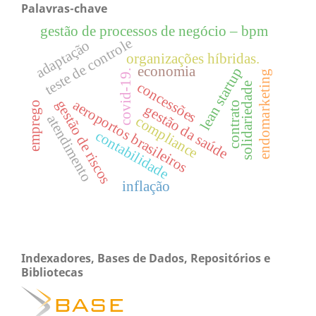
Palavras-chave
gestão de processos de negócio – bpm
teste de controle
adaptação
organizações híbridas.
economia
lean startup
covid-19.
endomarketing
concessões
solidariedade
aeroportos brasileiros
gestão de riscos
contrato
emprego
gestão da saúde
atendimento
compliance
contabilidade
inflação
Indexadores, Bases de Dados, Repositórios e
Bibliotecas