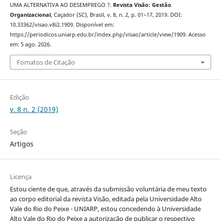
UMA ALTERNATIVA AO DESEMPREGO ?.
Revista Visão: Gestão
Organizacional
, Caçador (SC), Brasil, v. 8, n. 2, p. 01–17, 2019. DOI:
10.33362/visao.v8i2.1909. Disponível em:
https://periodicos.uniarp.edu.br/index.php/visao/article/view/1909. Acesso
em: 5 ago. 2026.
Fomatos de Citação
Edição
v. 8 n. 2 (2019)
Seção
Artigos
Licença
Estou ciente de que, através da submissão voluntária de meu texto
ao corpo editorial da revista Visão, editada pela Universidade Alto
Vale do Rio do Peixe - UNIARP, estou concedendo à Universidade
Alto Vale do Rio do Peixe a autorização de publicar o respectivo