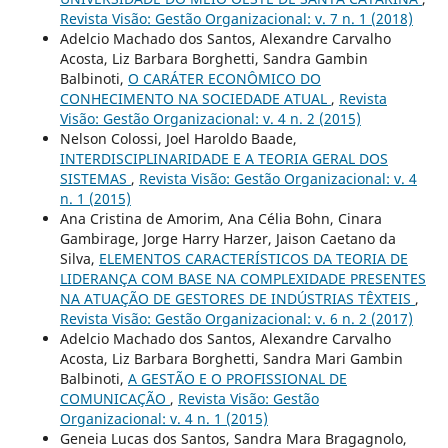
Revista Visão: Gestão Organizacional: v. 7 n. 1 (2018)
Adelcio Machado dos Santos, Alexandre Carvalho
Acosta, Liz Barbara Borghetti, Sandra Gambin
Balbinoti,
O CARÁTER ECONÔMICO DO
CONHECIMENTO NA SOCIEDADE ATUAL
,
Revista
Visão: Gestão Organizacional: v. 4 n. 2 (2015)
Nelson Colossi, Joel Haroldo Baade,
INTERDISCIPLINARIDADE E A TEORIA GERAL DOS
SISTEMAS
,
Revista Visão: Gestão Organizacional: v. 4
n. 1 (2015)
Ana Cristina de Amorim, Ana Célia Bohn, Cinara
Gambirage, Jorge Harry Harzer, Jaison Caetano da
Silva,
ELEMENTOS CARACTERÍSTICOS DA TEORIA DE
LIDERANÇA COM BASE NA COMPLEXIDADE PRESENTES
NA ATUAÇÃO DE GESTORES DE INDÚSTRIAS TÊXTEIS
,
Revista Visão: Gestão Organizacional: v. 6 n. 2 (2017)
Adelcio Machado dos Santos, Alexandre Carvalho
Acosta, Liz Barbara Borghetti, Sandra Mari Gambin
Balbinoti,
A GESTÃO E O PROFISSIONAL DE
COMUNICAÇÃO
,
Revista Visão: Gestão
Organizacional: v. 4 n. 1 (2015)
Geneia Lucas dos Santos, Sandra Mara Bragagnolo,