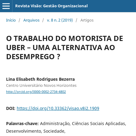
Revista Visão: Gestão Organizacional
Início
/
Arquivos
/
v. 8 n. 2 (2019)
/
Artigos
O TRABALHO DO MOTORISTA DE
UBER – UMA ALTERNATIVA AO
DESEMPREGO ?
Lina Elisabeth Rodrigues Bezerra
Centro Universitário Novos Horizontes
http://orcid.org/0000-0002-2734-4802
DOI:
https://doi.org/10.33362/visao.v8i2.1909
Palavras-chave:
Administração, Ciências Sociais Aplicadas,
Desenvolvimento, Sociedade,