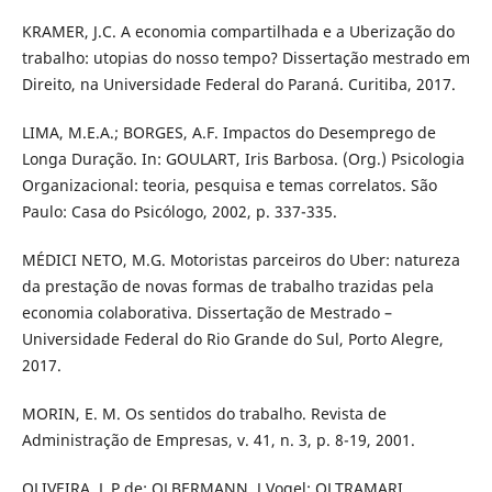
KRAMER, J.C. A economia compartilhada e a Uberização do
trabalho: utopias do nosso tempo? Dissertação mestrado em
Direito, na Universidade Federal do Paraná. Curitiba, 2017.
LIMA, M.E.A.; BORGES, A.F. Impactos do Desemprego de
Longa Duração. In: GOULART, Iris Barbosa. (Org.) Psicologia
Organizacional: teoria, pesquisa e temas correlatos. São
Paulo: Casa do Psicólogo, 2002, p. 337-335.
MÉDICI NETO, M.G. Motoristas parceiros do Uber: natureza
da prestação de novas formas de trabalho trazidas pela
economia colaborativa. Dissertação de Mestrado –
Universidade Federal do Rio Grande do Sul, Porto Alegre,
2017.
MORIN, E. M. Os sentidos do trabalho. Revista de
Administração de Empresas, v. 41, n. 3, p. 8-19, 2001.
OLIVEIRA, L.P.de; OLBERMANN, J.Vogel; OLTRAMARI,