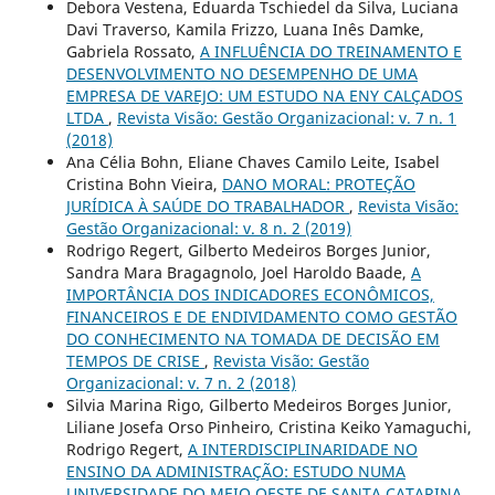
Debora Vestena, Eduarda Tschiedel da Silva, Luciana
Davi Traverso, Kamila Frizzo, Luana Inês Damke,
Gabriela Rossato,
A INFLUÊNCIA DO TREINAMENTO E
DESENVOLVIMENTO NO DESEMPENHO DE UMA
EMPRESA DE VAREJO: UM ESTUDO NA ENY CALÇADOS
LTDA
,
Revista Visão: Gestão Organizacional: v. 7 n. 1
(2018)
Ana Célia Bohn, Eliane Chaves Camilo Leite, Isabel
Cristina Bohn Vieira,
DANO MORAL: PROTEÇÃO
JURÍDICA À SAÚDE DO TRABALHADOR
,
Revista Visão:
Gestão Organizacional: v. 8 n. 2 (2019)
Rodrigo Regert, Gilberto Medeiros Borges Junior,
Sandra Mara Bragagnolo, Joel Haroldo Baade,
A
IMPORTÂNCIA DOS INDICADORES ECONÔMICOS,
FINANCEIROS E DE ENDIVIDAMENTO COMO GESTÃO
DO CONHECIMENTO NA TOMADA DE DECISÃO EM
TEMPOS DE CRISE
,
Revista Visão: Gestão
Organizacional: v. 7 n. 2 (2018)
Silvia Marina Rigo, Gilberto Medeiros Borges Junior,
Liliane Josefa Orso Pinheiro, Cristina Keiko Yamaguchi,
Rodrigo Regert,
A INTERDISCIPLINARIDADE NO
ENSINO DA ADMINISTRAÇÃO: ESTUDO NUMA
UNIVERSIDADE DO MEIO OESTE DE SANTA CATARINA
,