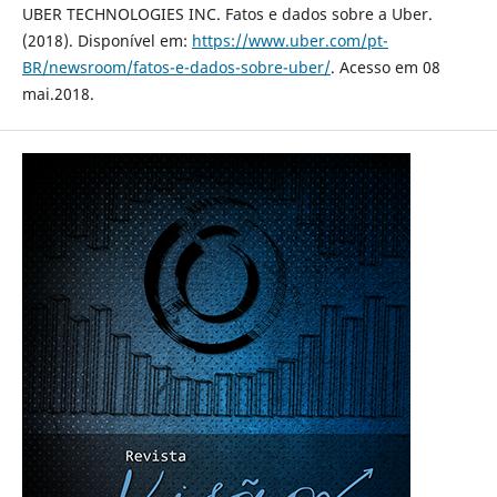
UBER TECHNOLOGIES INC. Fatos e dados sobre a Uber.
(2018). Disponível em:
https://www.uber.com/pt-
BR/newsroom/fatos-e-dados-sobre-uber/
. Acesso em 08
mai.2018.