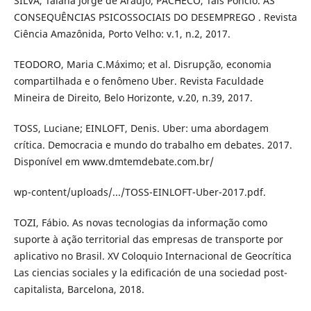
SILVA, Taiana Jorge de Araújo; PACHECO, Taís Poncio. AS
CONSEQUÊNCIAS PSICOSSOCIAIS DO DESEMPREGO . Revista
Ciência Amazônida, Porto Velho: v.1, n.2, 2017.
TEODORO, Maria C.Máximo; et al. Disrupção, economia
compartilhada e o fenômeno Uber. Revista Faculdade
Mineira de Direito, Belo Horizonte, v.20, n.39, 2017.
TOSS, Luciane; EINLOFT, Denis. Uber: uma abordagem
crítica. Democracia e mundo do trabalho em debates. 2017.
Disponível em www.dmtemdebate.com.br/
wp-content/uploads/.../TOSS-EINLOFT-Uber-2017.pdf.
TOZI, Fábio. As novas tecnologias da informação como
suporte à ação territorial das empresas de transporte por
aplicativo no Brasil. XV Coloquio Internacional de Geocrítica
Las ciencias sociales y la edificación de una sociedad post-
capitalista, Barcelona, 2018.