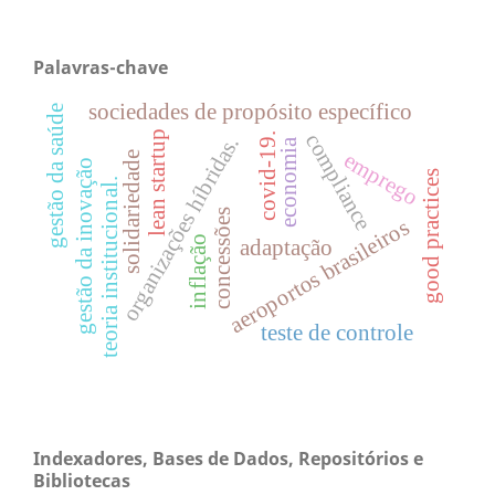
Palavras-chave
sociedades de propósito específico
gestão da saúde
lean startup
compliance
covid-19.
organizações híbridas.
economia
emprego
solidariedade
gestão da inovação
good practices
teoria institucional.
concessões
aeroportos brasileiros
inflação
adaptação
teste de controle
Indexadores, Bases de Dados, Repositórios e
Bibliotecas