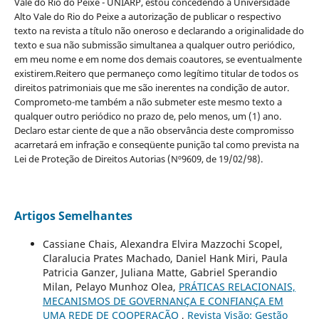
Vale do Rio do Peixe - UNIARP, estou concedendo à Universidade
Alto Vale do Rio do Peixe a autorização de publicar o respectivo
texto na revista a título não oneroso e declarando a originalidade do
texto e sua não submissão simultanea a qualquer outro periódico,
em meu nome e em nome dos demais coautores, se eventualmente
existirem.Reitero que permaneço como legítimo titular de todos os
direitos patrimoniais que me são inerentes na condição de autor.
Comprometo-me também a não submeter este mesmo texto a
qualquer outro periódico no prazo de, pelo menos, um (1) ano.
Declaro estar ciente de que a não observância deste compromisso
acarretará em infração e conseqüente punição tal como prevista na
Lei de Proteção de Direitos Autorias (Nº9609, de 19/02/98).
Artigos Semelhantes
Cassiane Chais, Alexandra Elvira Mazzochi Scopel,
Claralucia Prates Machado, Daniel Hank Miri, Paula
Patricia Ganzer, Juliana Matte, Gabriel Sperandio
Milan, Pelayo Munhoz Olea,
PRÁTICAS RELACIONAIS,
MECANISMOS DE GOVERNANÇA E CONFIANÇA EM
UMA REDE DE COOPERAÇÃO
,
Revista Visão: Gestão