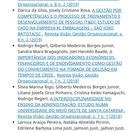
Organizacional: v. 8 n. 2 (2019)
Dárica da Silva, Josely Cristiane Rosa,
A GESTÃO POR
COMPETÊNCIAS E O PROCESSO DE TREINAMENTO E
DESENVOLVIMENTO DE PESSOAS (T&D): ESTUDO DE
CASO NA EMPRESA KL EMBALAGENS – SÃO JOÃO
BATISTA/SC
,
Revista Visão: Gestão Organizacional: v.
8 n. 2 (2019)
Rodrigo Regert, Gilberto Medeiros Borges Junior,
Sandra Mara Bragagnolo, Joel Haroldo Baade,
A
IMPORTÂNCIA DOS INDICADORES ECONÔMICOS,
FINANCEIROS E DE ENDIVIDAMENTO COMO GESTÃO
DO CONHECIMENTO NA TOMADA DE DECISÃO EM
TEMPOS DE CRISE
,
Revista Visão: Gestão
Organizacional: v. 7 n. 2 (2018)
Silvia Marina Rigo, Gilberto Medeiros Borges Junior,
Liliane Josefa Orso Pinheiro, Cristina Keiko Yamaguchi,
Rodrigo Regert,
A INTERDISCIPLINARIDADE NO
ENSINO DA ADMINISTRAÇÃO: ESTUDO NUMA
UNIVERSIDADE DO MEIO OESTE DE SANTA CATARINA
,
Revista Visão: Gestão Organizacional: v. 7 n. 1 (2018)
Larissa Araújo Pereira, Natália Almeida Picinin,
Edrilene Barbosa Lima Justi, Jamson Justi, Jadson Justi,