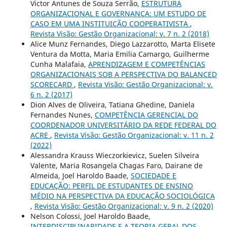
Victor Antunes de Souza Serrão,
ESTRUTURA
ORGANIZACIONAL E GOVERNANÇA: UM ESTUDO DE
CASO EM UMA INSTITUIÇÃO COOPERATIVISTA
,
Revista Visão: Gestão Organizacional: v. 7 n. 2 (2018)
Alice Munz Fernandes, Diego Lazzarotto, Marta Elisete
Ventura da Motta, Maria Emilia Camargo, Guilherme
Cunha Malafaia,
APRENDIZAGEM E COMPETÊNCIAS
ORGANIZACIONAIS SOB A PERSPECTIVA DO BALANCED
SCORECARD
,
Revista Visão: Gestão Organizacional: v.
6 n. 2 (2017)
Dion Alves de Oliveira, Tatiana Ghedine, Daniela
Fernandes Nunes,
COMPETÊNCIA GERENCIAL DO
COORDENADOR UNIVERSITÁRIO DA REDE FEDERAL DO
ACRE
,
Revista Visão: Gestão Organizacional: v. 11 n. 2
(2022)
Alessandra Krauss Wieczorkievicz, Suelen Silveira
Valente, Maria Rosangela Chagas Faro, Dairane de
Almeida, Joel Haroldo Baade,
SOCIEDADE E
EDUCAÇÃO: PERFIL DE ESTUDANTES DE ENSINO
MÉDIO NA PERSPECTIVA DA EDUCAÇÃO SOCIOLÓGICA
,
Revista Visão: Gestão Organizacional: v. 9 n. 2 (2020)
Nelson Colossi, Joel Haroldo Baade,
INTERDISCIPLINARIDADE E A TEORIA GERAL DOS