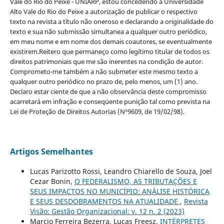
Vale do Rio do Peixe - UNIARP, estou concedendo à Universidade
Alto Vale do Rio do Peixe a autorização de publicar o respectivo
texto na revista a título não oneroso e declarando a originalidade do
texto e sua não submissão simultanea a qualquer outro periódico,
em meu nome e em nome dos demais coautores, se eventualmente
existirem.Reitero que permaneço como legítimo titular de todos os
direitos patrimoniais que me são inerentes na condição de autor.
Comprometo-me também a não submeter este mesmo texto a
qualquer outro periódico no prazo de, pelo menos, um (1) ano.
Declaro estar ciente de que a não observância deste compromisso
acarretará em infração e conseqüente punição tal como prevista na
Lei de Proteção de Direitos Autorias (Nº9609, de 19/02/98).
Artigos Semelhantes
Lucas Parizotto Rossi, Leandro Chiarello de Souza, Joel
Cezar Bonin,
O FEDERALISMO, AS TRIBUTAÇÕES E
SEUS IMPACTOS NO MUNICÍPIO: ANÁLISE HISTÓRICA
E SEUS DESDOBRAMENTOS NA ATUALIDADE
,
Revista
Visão: Gestão Organizacional: v. 12 n. 2 (2023)
Marcio Ferreira Bezerra, Lucas Freesz,
INTÉRPRETES