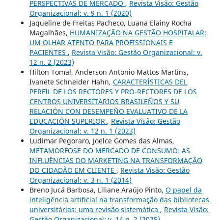
PERSPECTIVAS DE MERCADO
,
Revista Visão: Gestão
Organizacional: v. 9 n. 1 (2020)
Jaqueline de Freitas Pacheco, Luana Elainy Rocha
Magalhães,
HUMANIZAÇÃO NA GESTÃO HOSPITALAR:
UM OLHAR ATENTO PARA PROFISSIONAIS E
PACIENTES
,
Revista Visão: Gestão Organizacional: v.
12 n. 2 (2023)
Hilton Tomal, Anderson Antonio Mattos Martins,
Ivanete Schneider Hahn,
CARACTERÍSTICAS DEL
PERFIL DE LOS RECTORES Y PRO-RECTORES DE LOS
CENTROS UNIVERSITARIOS BRASILEÑOS Y SU
RELACIÓN CON DESEMPEÑO EVALUATIVO DE LA
EDUCACIÓN SUPERIOR
,
Revista Visão: Gestão
Organizacional: v. 12 n. 1 (2023)
Ludimar Pegoraro, Joelce Gomes das Almas,
METAMORFOSE DO MERCADO DE CONSUMO: AS
INFLUÊNCIAS DO MARKETING NA TRANSFORMAÇÃO
DO CIDADÃO EM CLIENTE
,
Revista Visão: Gestão
Organizacional: v. 3 n. 1 (2014)
Breno Jucá Barbosa, Liliane Araújo Pinto,
O papel da
inteligência artificial na transformação das bibliotecas
universitárias: uma revisão sistemática
,
Revista Visão:
Gestão Organizacional: v. 14 n. 2 (2025)