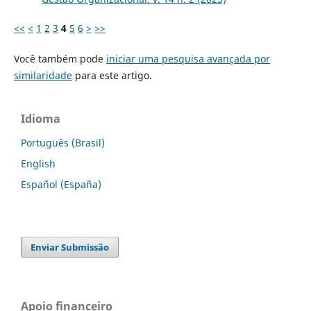
<<
<
1
2
3
4
5
6
>
>>
Você também pode
iniciar uma pesquisa avançada por
similaridade
para este artigo.
Idioma
Português (Brasil)
English
Español (España)
Enviar Submissão
Apoio financeiro