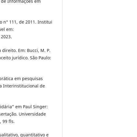
l de Informações em
 n° 111, de 2011. Institui
vel em:
. 2023.
 direito. Em: Bucci, M. P.
nceito jurídico. São Paulo:
 prática em pesquisas
a Interinstitucional de
idária” em Paul Singer:
sertação. Universidade
 99 fls.
litativo, quantitativo e