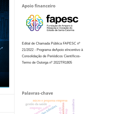
Apoio financeiro
Edital de Chamada Pública FAPESC nº
21/2022
-
Programa de
Apoio e
Incentivo à
Consolidação de Periódicos
Científicos
-
Termo de Outorga nº
2022TR1805
Palavras-chave
micro e pequena empresa
gestão da saúde
setor gastronômico
organizações híbridas.
emprego
covid-19.