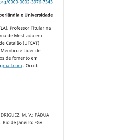
.org/0000-0002-3976-7343
berlândia e Universidade
A). Professor Titular na
rama de Mestrado em
de Catalão (UFCAT).
-Membro e Líder de
tos de fomento em
@gmail.com
. Orcid:
ODRIGUEZ, M. V.; PÁDUA
 Rio de Janeiro: FGV