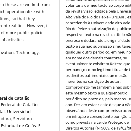
when these are worked from
voluntária de meu texto ao corpo edit
da revista Visão, editada pela Univer
hich operationalize with
Alto Vale do Rio do Peixe - UNIARP, e
ions, so that they
concedendo à Universidade Alto Vale
rent realities. However, it
Rio do Peixe a autorização de publica
of more public policies
respectivo texto na revista a título nã
f activities.
oneroso e declarando a originalidade
texto e sua não submissão simultane
qualquer outro periódico, em meu n
ovation. Technology.
em nome dos demais coautores, se
eventualmente existirem.Reitero que
permaneço como legítimo titular de 
os direitos patrimoniais que me são
inerentes na condição de autor.
Comprometo-me também a não sub
este mesmo texto a qualquer outro
eral de Catalão
periódico no prazo de, pelo menos, u
 Federal de Catalão
ano. Declaro estar ciente de que a nã
observância deste compromisso acar
al, Universidad
em infração e conseqüente punição ta
adora, Servidora
como prevista na Lei de Proteção de
Estadual de Goiás. E-
Direitos Autorias (Nº9609, de 19/02/9