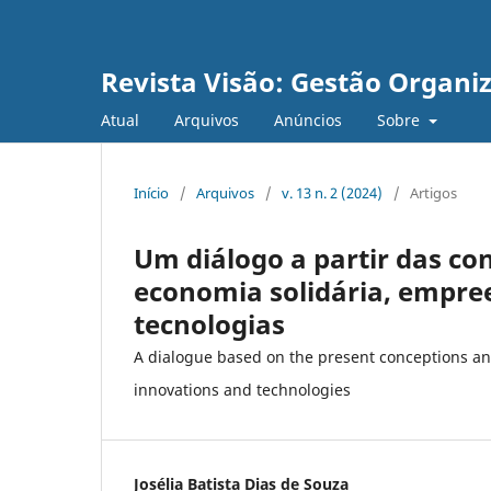
Revista Visão: Gestão Organi
Atual
Arquivos
Anúncios
Sobre
Início
/
Arquivos
/
v. 13 n. 2 (2024)
/
Artigos
Um diálogo a partir das co
economia solidária, empree
tecnologias
A dialogue based on the present conceptions and
innovations and technologies
Josélia Batista Dias de Souza