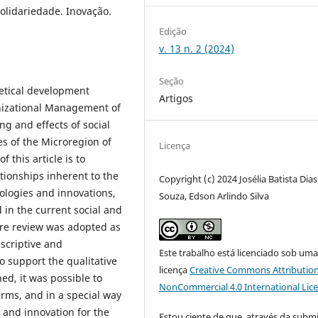
olidariedade. Inovação.
Edição
v. 13 n. 2 (2024)
Seção
oretical development
Artigos
anizational Management of
ng and effects of social
es of the Microregion of
Licença
 this article is to
ationships inherent to the
Copyright (c) 2024 Josélia Batista Dias
nologies and innovations,
Souza, Edson Arlindo Silva
 in the current social and
ture review was adopted as
scriptive and
Este trabalho está licenciado sob um
o support the qualitative
licença
Creative Commons Attribution
ed, it was possible to
NonCommercial 4.0 International Lic
rms, and in a special way
 and innovation for the
Estou ciente de que, através da subm