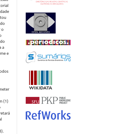
orial
sidade
stou
 do
r o
o
 do
a a
ome e
todos
meter
m (1)
o
retará
l
8).