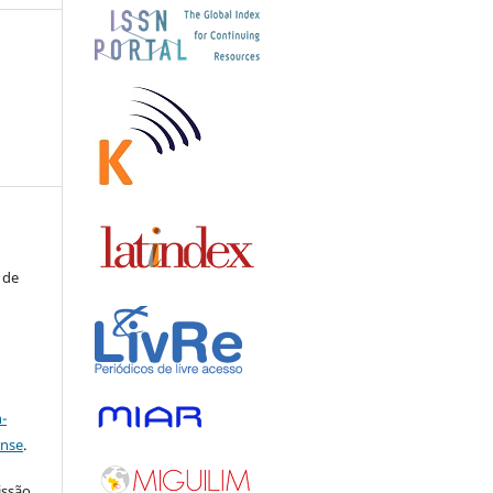
 de
a
-
ense
.
issão