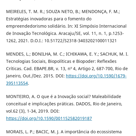
MEIRELES, T. M. R.; SOUZA NETO, B.; MENDONÇA, F. M.;
Estratégias inovadoras para o fomento do
empreendedorismo solidário. In: XI Simpósio Internacional
de Inovação Tecnológica. Aracaju/SE, vol. 11, n. 1, p.1253-
1262, 2021. D.O.I.: 10.51722/S2318-3403202100011321
MENDES, L.; BONILHA, M. C.; ICHIKAWA, E. Y.; SACHUK, M. I.
Tecnologias Sociais, Biopolíticas e Biopoder: Reflexões
Críticas. Cad. EBAPE.BR, v. 13, nº 4, Artigo 2, 687-700, Rio de
Janeiro, Out./Dez. 2015. DOI:
https://doi.org/10.1590/1679-
395113554
.
MONTEIRO, A. O que é a Inovação social? Maleabilidade
conceitual e implicações práticas. DADOS, Rio de Janeiro,
vol.62 (3), 1-34, 2019. DOI:
https://doi.org/10.1590/001152582019187
MORAIS, L. P.; BACIC, M. J. A importância do ecossistema