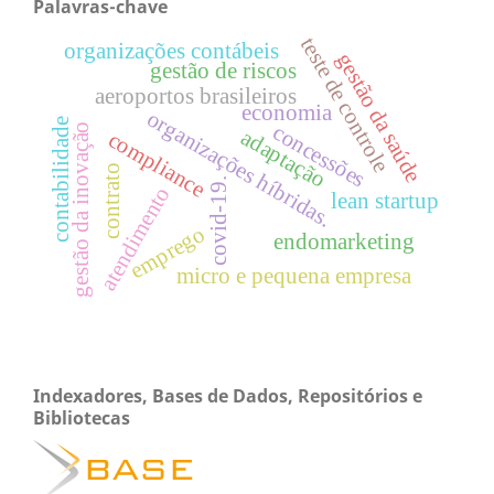
Palavras-chave
teste de controle
organizações contábeis
gestão da saúde
gestão de riscos
aeroportos brasileiros
economia
organizações híbridas.
contabilidade
concessões
gestão da inovação
adaptação
compliance
contrato
covid-19.
atendimento
lean startup
emprego
endomarketing
micro e pequena empresa
Indexadores, Bases de Dados, Repositórios e
Bibliotecas