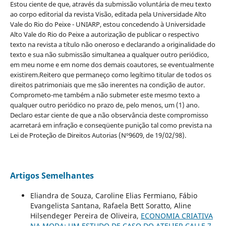
Estou ciente de que, através da submissão voluntária de meu texto
ao corpo editorial da revista Visão, editada pela Universidade Alto
Vale do Rio do Peixe - UNIARP, estou concedendo à Universidade
Alto Vale do Rio do Peixe a autorização de publicar o respectivo
texto na revista a título não oneroso e declarando a originalidade do
texto e sua não submissão simultanea a qualquer outro periódico,
em meu nome e em nome dos demais coautores, se eventualmente
existirem.Reitero que permaneço como legítimo titular de todos os
direitos patrimoniais que me são inerentes na condição de autor.
Comprometo-me também a não submeter este mesmo texto a
qualquer outro periódico no prazo de, pelo menos, um (1) ano.
Declaro estar ciente de que a não observância deste compromisso
acarretará em infração e conseqüente punição tal como prevista na
Lei de Proteção de Direitos Autorias (Nº9609, de 19/02/98).
Artigos Semelhantes
Eliandra de Souza, Caroline Elias Fermiano, Fábio
Evangelista Santana, Rafaela Bett Soratto, Aline
Hilsendeger Pereira de Oliveira,
ECONOMIA CRIATIVA
NA MODA: UM ESTUDO DE CASO DO ATELIER CALLE 7