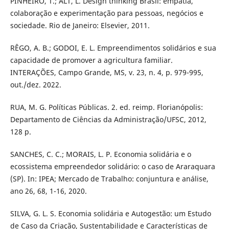
PINHEIRO, T.; ALT, L. Design thinking Brasil: empatia,
colaboração e experimentação para pessoas, negócios e
sociedade. Rio de Janeiro: Elsevier, 2011.
RÊGO, A. B.; GODOI, E. L. Empreendimentos solidários e sua
capacidade de promover a agricultura familiar.
INTERAÇÕES, Campo Grande, MS, v. 23, n. 4, p. 979-995,
out./dez. 2022.
RUA, M. G. Políticas Públicas. 2. ed. reimp. Florianópolis:
Departamento de Ciências da Administração/UFSC, 2012,
128 p.
SANCHES, C. C.; MORAIS, L. P. Economia solidária e o
ecossistema empreendedor solidário: o caso de Araraquara
(SP). In: IPEA; Mercado de Trabalho: conjuntura e análise,
ano 26, 68, 1-16, 2020.
SILVA, G. L. S. Economia solidária e Autogestão: um Estudo
de Caso da Criação, Sustentabilidade e Características de