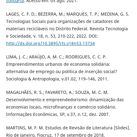
solidária
. Acesso em: 05 ago. 2021.
LAGES, C. F. D.; BEZERRA, M.; MARQUES, T. P.; MEDINA, G. S.
Tecnologias Sociais para organizações de catadores de
materiais recicláveis no Distrito Federal. Revista Tecnologia
e Sociedade, v. 18, n. 53, 210-222, 2022. DOI:
http://dx.doi.org/10.3895/rts.v18n53.13734
LIMA, J. C.; ARAÚJO, A. M. C.; RODRIGUES, C. C. P.
Empreendimentos urbanos de economia solidária:
alternativa de emprego ou política de inserção social?
Sociologia & Antropologia, v.01.02, 119–146, 2011.
MAGALHÃES, R. S.; FAVARETO, A.; SOUZA, M. C. M.
Desenvolvimento e empreendedorismo: dinamização das
economias locais, microfinanças e comércio solidário.
Informações Econômicas, SP, v.37, n.12, dez. 2007.
MARTINS, M. F. M. Estudos de Revisão de Literatura [Slides].
Rio de Janeiro, Fiocruz, 17 de setembro de 2018.