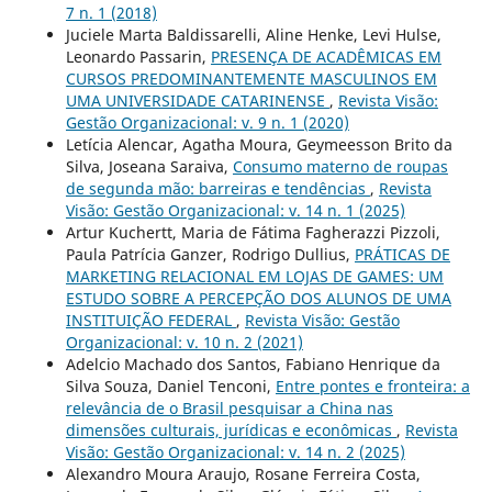
7 n. 1 (2018)
Juciele Marta Baldissarelli, Aline Henke, Levi Hulse,
Leonardo Passarin,
PRESENÇA DE ACADÊMICAS EM
CURSOS PREDOMINANTEMENTE MASCULINOS EM
UMA UNIVERSIDADE CATARINENSE
,
Revista Visão:
Gestão Organizacional: v. 9 n. 1 (2020)
Letícia Alencar, Agatha Moura, Geymeesson Brito da
Silva, Joseana Saraiva,
Consumo materno de roupas
de segunda mão: barreiras e tendências
,
Revista
Visão: Gestão Organizacional: v. 14 n. 1 (2025)
Artur Kuchertt, Maria de Fátima Fagherazzi Pizzoli,
Paula Patrícia Ganzer, Rodrigo Dullius,
PRÁTICAS DE
MARKETING RELACIONAL EM LOJAS DE GAMES: UM
ESTUDO SOBRE A PERCEPÇÃO DOS ALUNOS DE UMA
INSTITUIÇÃO FEDERAL
,
Revista Visão: Gestão
Organizacional: v. 10 n. 2 (2021)
Adelcio Machado dos Santos, Fabiano Henrique da
Silva Souza, Daniel Tenconi,
Entre pontes e fronteira: a
relevância de o Brasil pesquisar a China nas
dimensões culturais, jurídicas e econômicas
,
Revista
Visão: Gestão Organizacional: v. 14 n. 2 (2025)
Alexandro Moura Araujo, Rosane Ferreira Costa,