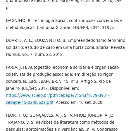
quantitativo e misto. 3. ed. Porto Alegre: Artmed, 2010, 296
p.
DAGNINO, R. Tecnologia Social: contribuições conceituais e
metodológicas. Campina Grande: EDUEPB, 2014, 318 p.
DUARTE, A. L.; SOUZA NETO, B. Empreendedorismo feminino
solidário: estudo de caso em uma horta comunitária, Revista
Humus, vol. 7, num. 23, 2018.
FARIA, J. H. Autogestão, economia solidária e organização
coletivista de produção associada: em direção ao rigor
conceitual. Cad. EBAPE.BR, v. 15, nº 3, Artigo 5, Rio de
Janeiro, Jul./Set. 2017. Disponível em:
https://www.scielo.br/pdf/cebape/v15n3/1679-3951-
cebape-15-03-00629.pdf
. Acesso em: 10 set. 2020.
FLOR, T. O.; GONÇALVES, A. J. S.; VINHOLI JÚNIOR, A. J.;
TRAJANO, V. S. Revisões de literatura como métodos de
pesquisa: aproximações e divergências. In: VI Congresso