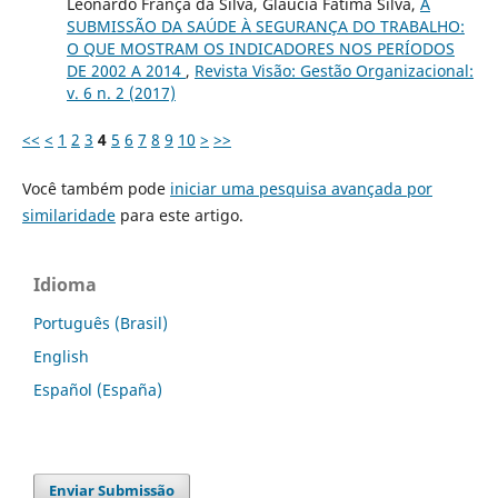
Leonardo França da Silva, Gláucia Fátima Silva,
A
SUBMISSÃO DA SAÚDE À SEGURANÇA DO TRABALHO:
O QUE MOSTRAM OS INDICADORES NOS PERÍODOS
DE 2002 A 2014
,
Revista Visão: Gestão Organizacional:
v. 6 n. 2 (2017)
<<
<
1
2
3
4
5
6
7
8
9
10
>
>>
Você também pode
iniciar uma pesquisa avançada por
similaridade
para este artigo.
Idioma
Português (Brasil)
English
Español (España)
Enviar Submissão