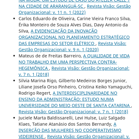
NA CIDADE DE ARARANGUÁ-SC
,
Revista Visão: Gestão
Organizacional: v. 11 n. 1 (2022)
Carlos Eduardo de Oliveira, Carine Vieira Franco Silva,
Érika Monteiro de Souza Alves Dias, Davy Antonio da
Silva,
A EVIDENCIAÇÃO DA INOVAÇÃO
ORGANIZACIONAL NO PLANEJAMENTO ESTRATÉGICO
DAS EMPRESAS DO SETOR ELÉTRICO
,
Revista Visão:
Gestão Organizacional: v. 9 n. 1 (2020)
Mateus de de Freitas Barreiro,
A QUALIDADE DE VIDA
NO TRABALHO EM UMA PERSPECTIVA CONTRA-
HEGEMÔNICA
,
Revista Visão: Gestão Organizacional:
v. 7 n. 1 (2018)
Silvia Marina Rigo, Gilberto Medeiros Borges Junior,
Liliane Josefa Orso Pinheiro, Cristina Keiko Yamaguchi,
Rodrigo Regert,
A INTERDISCIPLINARIDADE NO
ENSINO DA ADMINISTRAÇÃO: ESTUDO NUMA
UNIVERSIDADE DO MEIO OESTE DE SANTA CATARINA
,
Revista Visão: Gestão Organizacional: v. 7 n. 1 (2018)
Juciele Marta Baldissarelli, Levi Hulse, Luiz Salgado
Klaes, Tatiane Atanásio dos Santos Bernardy,
A
INSERÇÃO DAS MULHERES NO COOPERATIVISMO
VIDEIRENSE
,
Revista Visão: Gestão Organizacional: v.