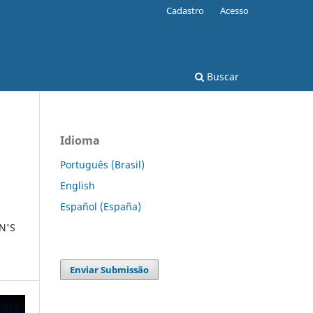
Cadastro
Acesso
Buscar
Idioma
Português (Brasil)
English
Español (España)
N'S
Enviar Submissão