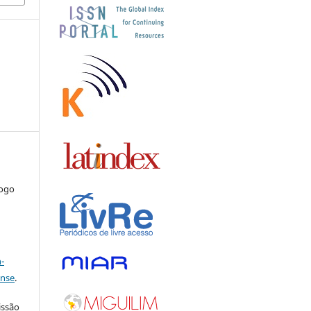
iogo
a
-
ense
.
issão