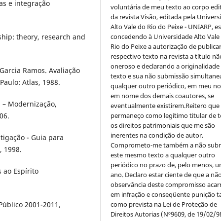
as e integração
voluntária de meu texto ao corpo edit
da revista Visão, editada pela Univer
Alto Vale do Rio do Peixe - UNIARP, e
concedendo à Universidade Alto Vale
ship: theory, research and
Rio do Peixe a autorização de publica
respectivo texto na revista a título nã
oneroso e declarando a originalidade
Garcia Ramos. Avaliação
texto e sua não submissão simultane
ulo: Atlas, 1988.
qualquer outro periódico, em meu n
em nome dos demais coautores, se
a – Modernização,
eventualmente existirem.Reitero que
permaneço como legítimo titular de 
06.
os direitos patrimoniais que me são
inerentes na condição de autor.
tigação - Guia para
Comprometo-me também a não sub
, 1998.
este mesmo texto a qualquer outro
periódico no prazo de, pelo menos, u
ao Espírito
ano. Declaro estar ciente de que a nã
observância deste compromisso acar
em infração e conseqüente punição ta
como prevista na Lei de Proteção de
Público 2001-2011,
Direitos Autorias (Nº9609, de 19/02/9