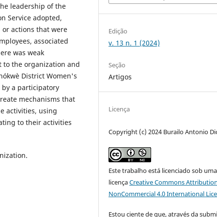
the leadership of the
on Service adopted,
 or actions that were
Edição
 employees, associated
v. 13 n. 1 (2024)
there was weak
t to the organization and
Seção
 Chókwè District Women's
Artigos
by a participatory
create mechanisms that
Licença
 activities, using
ing to their activities
Copyright (c) 2024 Burailo Antonio D
nization.
Este trabalho está licenciado sob um
licença
Creative Commons Attribution
NonCommercial 4.0 International Lic
Estou ciente de que, através da subm