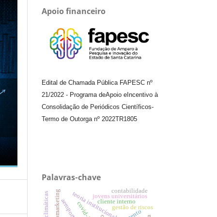
Apoio financeiro
Edital de Chamada Pública FAPESC nº
21/2022
-
Programa de
Apoio e
Incentivo à
Consolidação de Periódicos
Científicos
-
Termo de Outorga nº
2022TR1805
Palavras-chave
contabilidade
endomarketing
teoria institucional.
jovens universitários
cliente interno
covid-19.
gestão de riscos