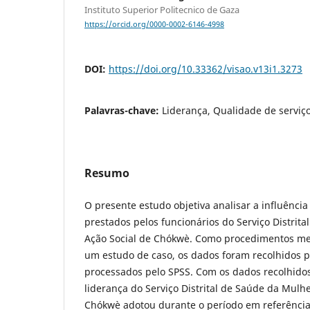
Instituto Superior Politecnico de Gaza
https://orcid.org/0000-0002-6146-4998
DOI:
https://doi.org/10.33362/visao.v13i1.3273
Palavras-chave:
Liderança, Qualidade de serviç
Resumo
O presente estudo objetiva analisar a influência
prestados pelos funcionários do Serviço Distrit
Ação Social de Chókwè. Como procedimentos met
um estudo de caso, os dados foram recolhidos po
processados pelo SPSS. Com os dados recolhidos,
liderança do Serviço Distrital de Saúde da Mulhe
Chókwè adotou durante o período em referênci