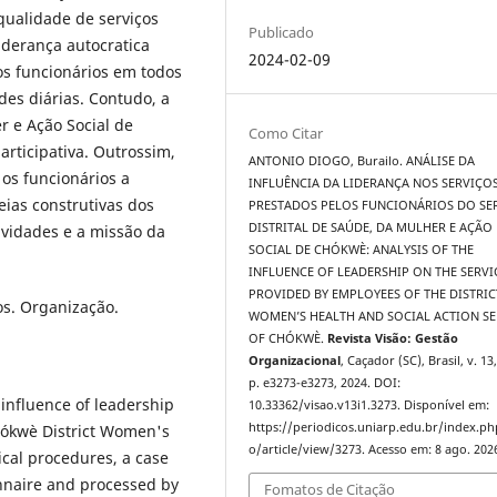
qualidade de serviços
Publicado
iderança autocratica
2024-02-09
os funcionários em todos
des diárias. Contudo, a
r e Ação Social de
Como Citar
rticipativa. Outrossim,
ANTONIO DIOGO, Burailo. ANÁLISE DA
os funcionários a
INFLUÊNCIA DA LIDERANÇA NOS SERVIÇO
deias construtivas dos
PRESTADOS PELOS FUNCIONÁRIOS DO SE
DISTRITAL DE SAÚDE, DA MULHER E AÇÃO
ividades e a missão da
SOCIAL DE CHÓKWÈ: ANALYSIS OF THE
INFLUENCE OF LEADERSHIP ON THE SERVI
PROVIDED BY EMPLOYEES OF THE DISTRIC
os. Organização.
WOMEN’S HEALTH AND SOCIAL ACTION SE
OF CHÓKWÈ.
Revista Visão: Gestão
Organizacional
, Caçador (SC), Brasil, v. 13,
p. e3273-e3273, 2024. DOI:
 influence of leadership
10.33362/visao.v13i1.3273. Disponível em:
https://periodicos.uniarp.edu.br/index.ph
hókwè District Women's
o/article/view/3273. Acesso em: 8 ago. 202
ical procedures, a case
onnaire and processed by
Fomatos de Citação