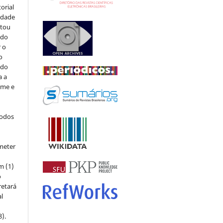
orial
sidade
stou
 do
r o
o
 do
a a
ome e
todos
meter
m (1)
o
retará
l
8).