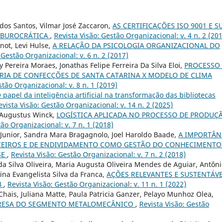
dos Santos, Vilmar José Zaccaron,
AS CERTIFICAÇÕES ISO 9001 E S
A BUROCRÁTICA
,
Revista Visão: Gestão Organizacional: v. 4 n. 2 (20
not, Levi Hulse,
A RELAÇÃO DA PSICOLOGIA ORGANIZACIONAL DO
 Gestão Organizacional: v. 6 n. 2 (2017)
 Pereira Moraes, Jonathas Felipe Ferreira Da Silva Eloi,
PROCESSO
RIA DE CONFECÇÕES DE SANTA CATARINA X MODELO DE CLIMA
stão Organizacional: v. 8 n. 1 (2019)
 papel da inteligência artificial na transformação das bibliotecas
evista Visão: Gestão Organizacional: v. 14 n. 2 (2025)
r Augustus Winck,
LOGÍSTICA APLICADA NO PROCESSO DE PRODUÇ
tão Organizacional: v. 7 n. 1 (2018)
 Junior, Sandra Mara Bragagnolo, Joel Haroldo Baade,
A IMPORTÂN
CEIROS E DE ENDIVIDAMENTO COMO GESTÃO DO CONHECIMENTO
SE
,
Revista Visão: Gestão Organizacional: v. 7 n. 2 (2018)
 da Silva Oliveira, Maria Augusta Oliveira Mendes de Aguiar, Antôn
tina Evangelista Silva da Franca,
AÇÕES RELEVANTES E SUSTENTÁVE
B
,
Revista Visão: Gestão Organizacional: v. 11 n. 1 (2022)
Chais, Juliana Matte, Paula Patricia Ganzer, Pelayo Munhoz Olea,
PRESA DO SEGMENTO METALOMECÂNICO
,
Revista Visão: Gestão