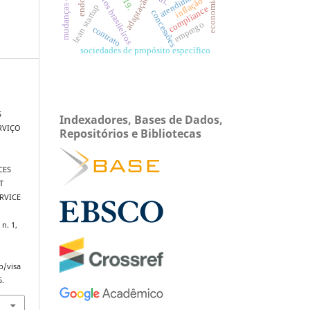
mudanças climáticas
aeroportos brasileiros
atendimento
adaptação
inflação
economia
lean startup
compliance
concessões
emprego
contrato
sociedades de propósito específico
S
Indexadores, Bases de Dados,
RVIÇO
Repositórios e Bibliotecas
CES
T
RVICE
 n. 1,
p/visa
6.