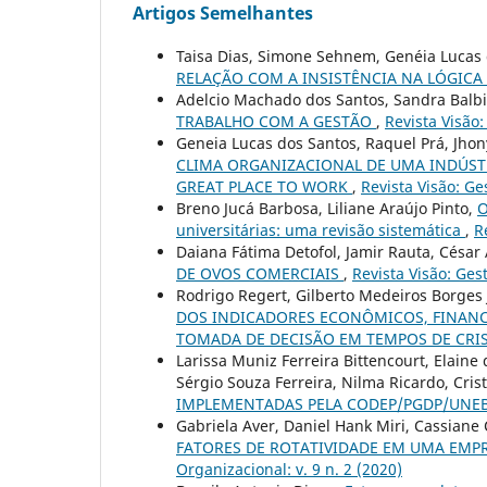
Artigos Semelhantes
Taisa Dias, Simone Sehnem, Genéia Lucas 
RELAÇÃO COM A INSISTÊNCIA NA LÓGIC
Adelcio Machado dos Santos, Sandra Balbi
TRABALHO COM A GESTÃO
,
Revista Visão:
Geneia Lucas dos Santos, Raquel Prá, Jhony
CLIMA ORGANIZACIONAL DE UMA INDÚST
GREAT PLACE TO WORK
,
Revista Visão: Ge
Breno Jucá Barbosa, Liliane Araújo Pinto,
O
universitárias: uma revisão sistemática
,
R
Daiana Fátima Detofol, Jamir Rauta, Césa
DE OVOS COMERCIAIS
,
Revista Visão: Ges
Rodrigo Regert, Gilberto Medeiros Borges
DOS INDICADORES ECONÔMICOS, FINAN
TOMADA DE DECISÃO EM TEMPOS DE CRI
Larissa Muniz Ferreira Bittencourt, Elaine
Sérgio Souza Ferreira, Nilma Ricardo, Cris
IMPLEMENTADAS PELA CODEP/PGDP/UNE
Gabriela Aver, Daniel Hank Miri, Cassiane 
FATORES DE ROTATIVIDADE EM UMA EM
Organizacional: v. 9 n. 2 (2020)