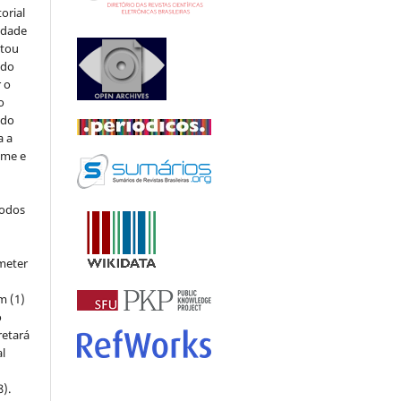
orial
sidade
stou
 do
r o
o
 do
a a
ome e
todos
meter
m (1)
o
retará
l
8).