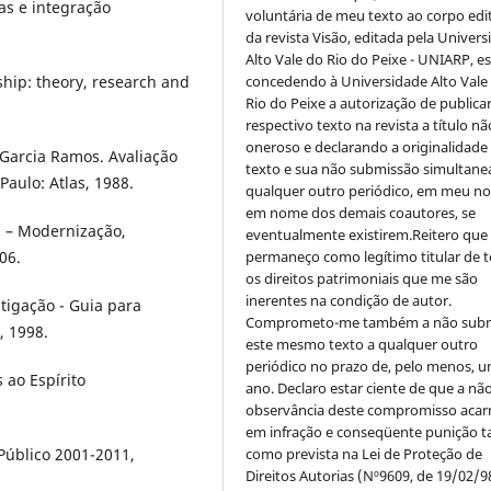
as e integração
voluntária de meu texto ao corpo edit
da revista Visão, editada pela Univer
Alto Vale do Rio do Peixe - UNIARP, e
concedendo à Universidade Alto Vale
ship: theory, research and
Rio do Peixe a autorização de publica
respectivo texto na revista a título nã
oneroso e declarando a originalidade
Garcia Ramos. Avaliação
texto e sua não submissão simultane
ulo: Atlas, 1988.
qualquer outro periódico, em meu n
em nome dos demais coautores, se
a – Modernização,
eventualmente existirem.Reitero que
permaneço como legítimo titular de 
06.
os direitos patrimoniais que me são
inerentes na condição de autor.
tigação - Guia para
Comprometo-me também a não sub
, 1998.
este mesmo texto a qualquer outro
periódico no prazo de, pelo menos, u
ao Espírito
ano. Declaro estar ciente de que a nã
observância deste compromisso acar
em infração e conseqüente punição ta
como prevista na Lei de Proteção de
Público 2001-2011,
Direitos Autorias (Nº9609, de 19/02/9