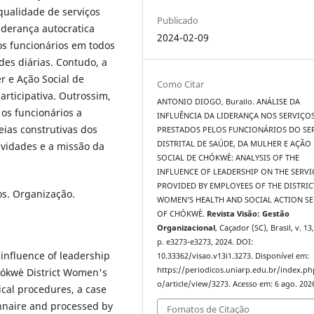
qualidade de serviços
Publicado
iderança autocratica
2024-02-09
os funcionários em todos
des diárias. Contudo, a
r e Ação Social de
Como Citar
rticipativa. Outrossim,
ANTONIO DIOGO, Burailo. ANÁLISE DA
os funcionários a
INFLUÊNCIA DA LIDERANÇA NOS SERVIÇO
deias construtivas dos
PRESTADOS PELOS FUNCIONÁRIOS DO SE
DISTRITAL DE SAÚDE, DA MULHER E AÇÃO
ividades e a missão da
SOCIAL DE CHÓKWÈ: ANALYSIS OF THE
INFLUENCE OF LEADERSHIP ON THE SERVI
PROVIDED BY EMPLOYEES OF THE DISTRIC
os. Organização.
WOMEN’S HEALTH AND SOCIAL ACTION SE
OF CHÓKWÈ.
Revista Visão: Gestão
Organizacional
, Caçador (SC), Brasil, v. 13,
p. e3273-e3273, 2024. DOI:
 influence of leadership
10.33362/visao.v13i1.3273. Disponível em:
https://periodicos.uniarp.edu.br/index.ph
hókwè District Women's
o/article/view/3273. Acesso em: 6 ago. 202
ical procedures, a case
onnaire and processed by
Fomatos de Citação