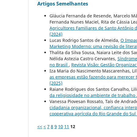
Artigos Semelhantes
Gláucia Fernanda de Resende, Marcelo Má
Fernanda Nunes Maciel, Rita de Cássia L
Agricultores Familiares de Santo Antônio
(2024)
Lucas Rodrigo Santos de Almeida,
O Impac
Marketing Moderno: uma revisão de liter
Thalita da Silva Sousa, Naiara Leite dos S
Nélida Astezia Castro Cervantes,
Síndrome
no Brasil
,
Revista Visão: Gestão Organizaci
Iza Maria do Nascimento Mascarenhas, Lil
as empresas estão fazendo para merecer t
(2025)
Raiane Rodrigues dos Santos Carvalho, Lil
da religiosidade no ambiente de trabalho
Vanessa Piovesan Rossato, Taís de Andrad
cidadania organizacional, confiança inter
cooperativa agrícola do Rio Grande do Sul
<<
<
7
8
9
10
11
12