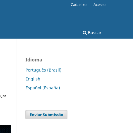
Cadastro
Acesso
Buscar
Idioma
Português (Brasil)
English
Español (España)
N'S
Enviar Submissão