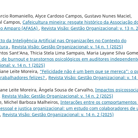
rcio Romaniello, Alyce Cardoso Campos, Gustavo Nunes Maciel,
eal Campos,
Cafeicultura mineira: resgate histórico da Associação d
 do Amparo (AFASA)
,
Revista Visão: Gestão Organizacional: v. 13 n. 
to da Inteligência Artificial nas Organizações no Contexto do
atura
,
Revista Visão: Gestão Organizacional: v. 14 n. 1 (2025)
antos Sant’Ana, Thicia Stela Lima Sampaio, Maria Layane Silva Gome
 de burnout e transtornos psicológicos em auditores independent
onal: v. 14 n. 1 (2025)
iane Leite Moreira,
“Felicidade não é um bem que se mereça”: o q
rabalhadores felizes?
,
Revista Visão: Gestão Organizacional: v. 14 
iane Leite Moreira, Ângela Sousa de Carvalho,
Impactos psicossoci
,
Revista Visão: Gestão Organizacional: v. 14 n. 2 (2025)
e, Michel Barboza Malheiros,
Interações entre os comportamentos
pessoal e justiça organizacional: um estudo com colaboradores de
,
Revista Visão: Gestão Organizacional: v. 14 n. 2 (2025)