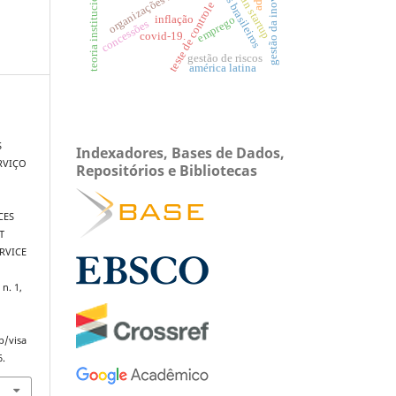
aeroportos brasileiros
organizações híbridas.
gestão da inovação
teoria institucional.
lean startup
teste de controle
inflação
emprego
concessões
covid-19.
gestão de riscos
américa latina
S
Indexadores, Bases de Dados,
RVIÇO
Repositórios e Bibliotecas
CES
T
RVICE
 n. 1,
p/visa
6.