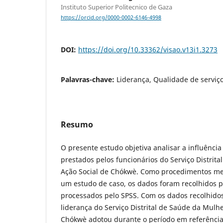
Instituto Superior Politecnico de Gaza
https://orcid.org/0000-0002-6146-4998
DOI:
https://doi.org/10.33362/visao.v13i1.3273
Palavras-chave:
Liderança, Qualidade de serviç
Resumo
O presente estudo objetiva analisar a influência
prestados pelos funcionários do Serviço Distrit
Ação Social de Chókwè. Como procedimentos met
um estudo de caso, os dados foram recolhidos po
processados pelo SPSS. Com os dados recolhidos,
liderança do Serviço Distrital de Saúde da Mulhe
Chókwè adotou durante o período em referênci