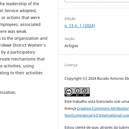
the leadership of the
on Service adopted,
 or actions that were
Edição
 employees, associated
v. 13 n. 1 (2024)
there was weak
t to the organization and
Seção
 Chókwè District Women's
Artigos
by a participatory
create mechanisms that
Licença
 activities, using
ing to their activities
Copyright (c) 2024 Burailo Antonio D
nization.
Este trabalho está licenciado sob um
licença
Creative Commons Attribution
NonCommercial 4.0 International Lic
Estou ciente de que, através da subm