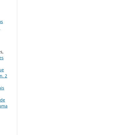
os
2
s,
es
ue
n. 2
ais
 de
 uma