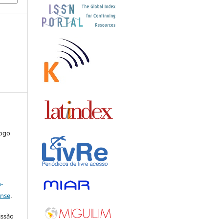
iogo
a
-
ense
.
issão