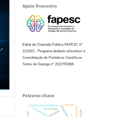
Apoio financeiro
Edital de Chamada Pública FAPESC nº
21/2022
-
Programa de
Apoio e
Incentivo à
Consolidação de Periódicos
Científicos
-
Termo de Outorga nº
2022TR1805
Palavras-chave
contrato
jovens universitários
compliance
adaptação
economia