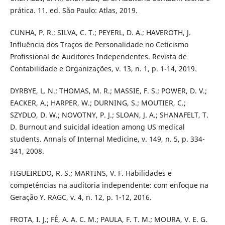
prática. 11. ed. São Paulo: Atlas, 2019.
CUNHA, P. R.; SILVA, C. T.; PEYERL, D. A.; HAVEROTH, J.
Influência dos Traços de Personalidade no Ceticismo
Profissional de Auditores Independentes. Revista de
Contabilidade e Organizações, v. 13, n. 1, p. 1-14, 2019.
DYRBYE, L. N.; THOMAS, M. R.; MASSIE, F. S.; POWER, D. V.;
EACKER, A.; HARPER, W.; DURNING, S.; MOUTIER, C.;
SZYDLO, D. W.; NOVOTNY, P. J.; SLOAN, J. A.; SHANAFELT, T.
D. Burnout and suicidal ideation among US medical
students. Annals of Internal Medicine, v. 149, n. 5, p. 334-
341, 2008.
FIGUEIREDO, R. S.; MARTINS, V. F. Habilidades e
competências na auditoria independente: com enfoque na
Geração Y. RAGC, v. 4, n. 12, p. 1-12, 2016.
FROTA, I. J.; FÉ, A. A. C. M.; PAULA, F. T. M.; MOURA, V. E. G.