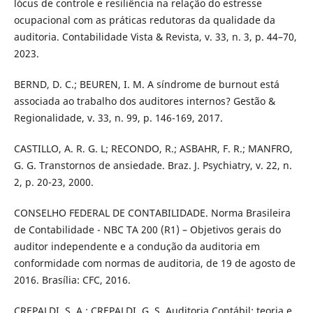
lócus de controle e resiliência na relação do estresse
ocupacional com as práticas redutoras da qualidade da
auditoria. Contabilidade Vista & Revista, v. 33, n. 3, p. 44–70,
2023.
BERND, D. C.; BEUREN, I. M. A síndrome de burnout está
associada ao trabalho dos auditores internos? Gestão &
Regionalidade, v. 33, n. 99, p. 146-169, 2017.
CASTILLO, A. R. G. L; RECONDO, R.; ASBAHR, F. R.; MANFRO,
G. G. Transtornos de ansiedade. Braz. J. Psychiatry, v. 22, n.
2, p. 20-23, 2000.
CONSELHO FEDERAL DE CONTABILIDADE. Norma Brasileira
de Contabilidade - NBC TA 200 (R1) – Objetivos gerais do
auditor independente e a condução da auditoria em
conformidade com normas de auditoria, de 19 de agosto de
2016. Brasília: CFC, 2016.
CREPALDI, S. A.; CREPALDI, G. S. Auditoria Contábil: teoria e