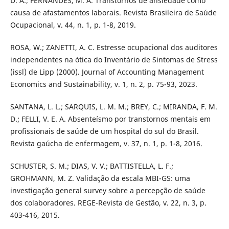
D. A.; FERNANDES, M. A. Transtornos de ansiedade como
causa de afastamentos laborais. Revista Brasileira de Saúde
Ocupacional, v. 44, n. 1, p. 1-8, 2019.
ROSA, W.; ZANETTI, A. C. Estresse ocupacional dos auditores
independentes na ótica do Inventário de Sintomas de Stress
(issl) de Lipp (2000). Journal of Accounting Management
Economics and Sustainability, v. 1, n. 2, p. 75-93, 2023.
SANTANA, L. L.; SARQUIS, L. M. M.; BREY, C.; MIRANDA, F. M.
D.; FELLI, V. E. A. Absenteísmo por transtornos mentais em
profissionais de saúde de um hospital do sul do Brasil.
Revista gaúcha de enfermagem, v. 37, n. 1, p. 1-8, 2016.
SCHUSTER, S. M.; DIAS, V. V.; BATTISTELLA, L. F.;
GROHMANN, M. Z. Validação da escala MBI-GS: uma
investigação general survey sobre a percepção de saúde
dos colaboradores. REGE-Revista de Gestão, v. 22, n. 3, p.
403-416, 2015.