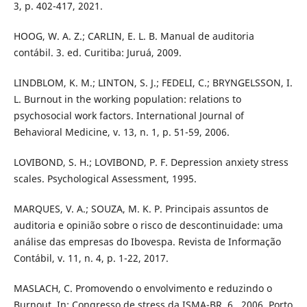
3, p. 402-417, 2021.
HOOG, W. A. Z.; CARLIN, E. L. B. Manual de auditoria
contábil. 3. ed. Curitiba: Juruá, 2009.
LINDBLOM, K. M.; LINTON, S. J.; FEDELI, C.; BRYNGELSSON, I.
L. Burnout in the working population: relations to
psychosocial work factors. International Journal of
Behavioral Medicine, v. 13, n. 1, p. 51-59, 2006.
LOVIBOND, S. H.; LOVIBOND, P. F. Depression anxiety stress
scales. Psychological Assessment, 1995.
MARQUES, V. A.; SOUZA, M. K. P. Principais assuntos de
auditoria e opinião sobre o risco de descontinuidade: uma
análise das empresas do Ibovespa. Revista de Informação
Contábil, v. 11, n. 4, p. 1-22, 2017.
MASLACH, C. Promovendo o envolvimento e reduzindo o
Burnout. In: Congresso de stress da ISMA-BR, 6., 2006, Porto