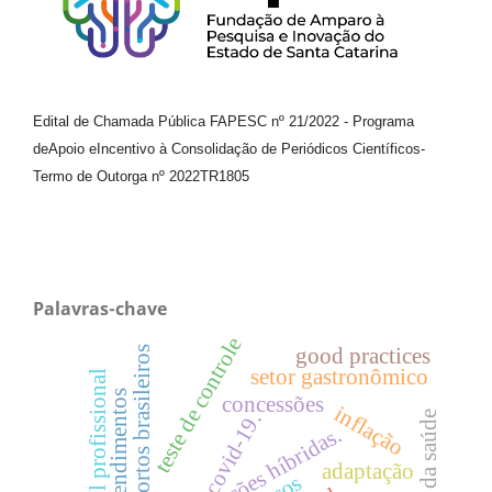
Edital de Chamada Pública FAPESC nº 21/2022
-
Programa
de
Apoio e
Incentivo à Consolidação de Periódicos
Científicos
-
Termo de Outorga nº
2022TR1805
Palavras-chave
teste de controle
good practices
aeroportos brasileiros
setor gastronômico
perfil profissional
empreendimentos
concessões
inflação
covid-19.
gestão da saúde
organizações híbridas.
adaptação