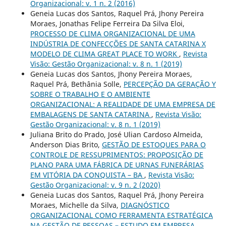
Organizacional: v. 1 n. 2 (2016)
Geneia Lucas dos Santos, Raquel Prá, Jhony Pereira
Moraes, Jonathas Felipe Ferreira Da Silva Eloi,
PROCESSO DE CLIMA ORGANIZACIONAL DE UMA
INDÚSTRIA DE CONFECÇÕES DE SANTA CATARINA X
MODELO DE CLIMA GREAT PLACE TO WORK
,
Revista
Visão: Gestão Organizacional: v. 8 n. 1 (2019)
Geneia Lucas dos Santos, Jhony Pereira Moraes,
Raquel Prá, Bethânia Solle,
PERCEPÇÃO DA GERAÇÃO Y
SOBRE O TRABALHO E O AMBIENTE
ORGANIZACIONAL: A REALIDADE DE UMA EMPRESA DE
EMBALAGENS DE SANTA CATARINA
,
Revista Visão:
Gestão Organizacional: v. 8 n. 1 (2019)
Juliana Brito do Prado, José Ulian Cardoso Almeida,
Anderson Dias Brito,
GESTÃO DE ESTOQUES PARA O
CONTROLE DE RESSUPRIMENTOS: PROPOSIÇÃO DE
PLANO PARA UMA FÁBRICA DE URNAS FUNERÁRIAS
EM VITÓRIA DA CONQUISTA – BA
,
Revista Visão:
Gestão Organizacional: v. 9 n. 2 (2020)
Geneia Lucas dos Santos, Raquel Prá, Jhony Pereira
Moraes, Michelle da Silva,
DIAGNÓSTICO
ORGANIZACIONAL COMO FERRAMENTA ESTRATÉGICA
NA GESTÃO DE PESSOAS – ESTUDO EM EMPRESA