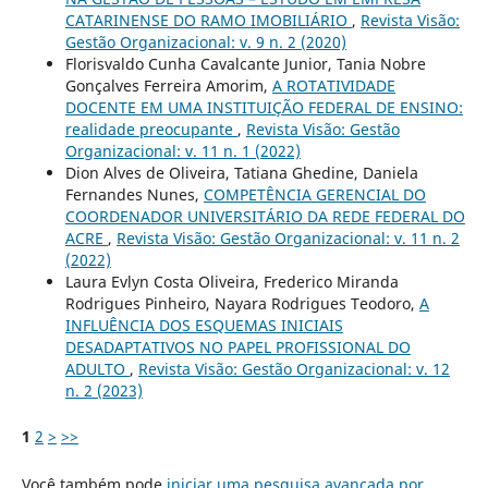
CATARINENSE DO RAMO IMOBILIÁRIO
,
Revista Visão:
Gestão Organizacional: v. 9 n. 2 (2020)
Florisvaldo Cunha Cavalcante Junior, Tania Nobre
Gonçalves Ferreira Amorim,
A ROTATIVIDADE
DOCENTE EM UMA INSTITUIÇÃO FEDERAL DE ENSINO:
realidade preocupante
,
Revista Visão: Gestão
Organizacional: v. 11 n. 1 (2022)
Dion Alves de Oliveira, Tatiana Ghedine, Daniela
Fernandes Nunes,
COMPETÊNCIA GERENCIAL DO
COORDENADOR UNIVERSITÁRIO DA REDE FEDERAL DO
ACRE
,
Revista Visão: Gestão Organizacional: v. 11 n. 2
(2022)
Laura Evlyn Costa Oliveira, Frederico Miranda
Rodrigues Pinheiro, Nayara Rodrigues Teodoro,
A
INFLUÊNCIA DOS ESQUEMAS INICIAIS
DESADAPTATIVOS NO PAPEL PROFISSIONAL DO
ADULTO
,
Revista Visão: Gestão Organizacional: v. 12
n. 2 (2023)
1
2
>
>>
Você também pode
iniciar uma pesquisa avançada por