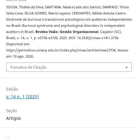
SOUSA, Thalita da Silva; SANT’ANA, Naiara Leite dos Santos; SAMPAIO, Thicia
Stela Lima; SILVA GOMES, Maria Layane; CERVANTES, Nélida Astezia Castro.
Síndrome de burnout e transtornos psicológicos em auditores independentes
no Brasil: Burnout syndrome and psychological disorders in independent
auditors in Brazil.
Revista Visão: Gestão Organizacional
, Caçador (SC),
Brasil, v. 14, n. 1, p. e3736-e3736, 2025. DOI: 10.33362/visao.v14i1.3736.
Disponível em:
https://periodicos.uniarp.edu.br/index.php/visao/article/view/3736. Acesso
em: 10 ago. 2026.
Fomatos de Citação
Edição
v. 14 n. 1 (2025)
Seção
Artigos