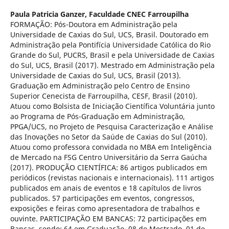
Paula Patricia Ganzer,
Faculdade CNEC Farroupilha
FORMAÇÃO: Pós-Doutora em Administração pela
Universidade de Caxias do Sul, UCS, Brasil. Doutorado em
Administração pela Pontifícia Universidade Católica do Rio
Grande do Sul, PUCRS, Brasil e pela Universidade de Caxias
do Sul, UCS, Brasil (2017). Mestrado em Administração pela
Universidade de Caxias do Sul, UCS, Brasil (2013).
Graduação em Administração pelo Centro de Ensino
Superior Cenecista de Farroupilha, CESF, Brasil (2010).
Atuou como Bolsista de Iniciação Científica Voluntária junto
ao Programa de Pós-Graduação em Administração,
PPGA/UCS, no Projeto de Pesquisa Caracterização e Análise
das Inovações no Setor da Saúde de Caxias do Sul (2010).
Atuou como professora convidada no MBA em Inteligência
de Mercado na FSG Centro Universitário da Serra Gaúcha
(2017). PRODUÇÃO CIENTÍFICA: 86 artigos publicados em
periódicos (revistas nacionais e internacionais). 111 artigos
publicados em anais de eventos e 18 capítulos de livros
publicados. 57 participações em eventos, congressos,
exposições e feiras como apresentadora de trabalhos e
ouvinte. PARTICIPAÇÃO EM BANCAS: 72 participações em
Bancas, sendo: 64 em Graduação, 08 de Mestrado, 01 de