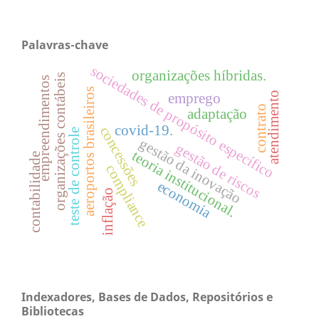
Palavras-chave
sociedades de propósito específico
organizações híbridas.
organizações contábeis
empreendimentos
aeroportos brasileiros
atendimento
emprego
contrato
adaptação
covid-19.
concessões
teste de controle
gestão da inovação
gestão de riscos
teoria institucional.
contabilidade
compliance
economia
inflação
Indexadores, Bases de Dados, Repositórios e
Bibliotecas