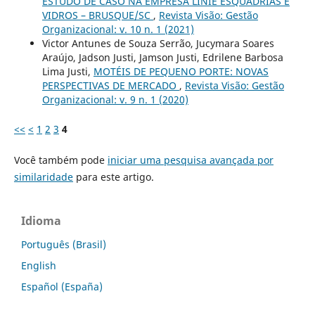
ESTUDO DE CASO NA EMPRESA LINIE ESQUADRIAS E
VIDROS – BRUSQUE/SC
,
Revista Visão: Gestão
Organizacional: v. 10 n. 1 (2021)
Victor Antunes de Souza Serrão, Jucymara Soares
Araújo, Jadson Justi, Jamson Justi, Edrilene Barbosa
Lima Justi,
MOTÉIS DE PEQUENO PORTE: NOVAS
PERSPECTIVAS DE MERCADO
,
Revista Visão: Gestão
Organizacional: v. 9 n. 1 (2020)
<<
<
1
2
3
4
Você também pode
iniciar uma pesquisa avançada por
similaridade
para este artigo.
Idioma
Português (Brasil)
English
Español (España)