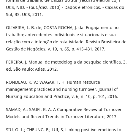
formal de trabalho de Caxias do Sul [recurso eletrônico] /
UCS, NID. - (out./dez. 2010) - Dados eletrônicos. - Caxias do
Sul, RS: UCS, 2011.
OLIVEIRA, L. B. de; COSTA ROCHA, J. da. Engajamento no
trabalho: antecedentes individuais e situacionais e sua
relação com a intenção de rotatividade. Revista Brasileira de
Gestão de Negócios, v. 19, n. 65, p. 415-431, 2017.
PEREIRA, J. Manual de metodologia da pesquisa científica. 3.
ed. São Paulo: Atlas, 2012.
RONDEAU, K. V.; WAGAR, T. H. Human resource
management practices and nursing turnover. Journal of
Nursing Education and Practice, v. 6, n. 10, p. 101, 2016.
SAMAD, A.; SAUFI, R. A. A Comparative Review of Turnover
Models and Recent Trends in Turnover Literature, 2017.
SIU, O. L.; CHEUNG, F.; LUI, S. Linking positive emotions to