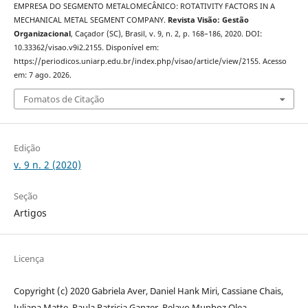
EMPRESA DO SEGMENTO METALOMECÂNICO: ROTATIVITY FACTORS IN A
MECHANICAL METAL SEGMENT COMPANY.
Revista Visão: Gestão
Organizacional
, Caçador (SC), Brasil, v. 9, n. 2, p. 168–186, 2020. DOI:
10.33362/visao.v9i2.2155. Disponível em:
https://periodicos.uniarp.edu.br/index.php/visao/article/view/2155. Acesso
em: 7 ago. 2026.
Fomatos de Citação
Edição
v. 9 n. 2 (2020)
Seção
Artigos
Licença
Copyright (c) 2020 Gabriela Aver, Daniel Hank Miri, Cassiane Chais,
Juliana Matte, Paula Patricia Ganzer, Pelayo Munhoz Olea