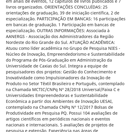
em anais de eventos, 12 capítulos de livros publicados e 7
livros organizados. ORIENTAÇÕES CONCLUÍDAS: 25
orientações de graduação, 39 de iniciação científica, 2 de
especialização. PARTICIPAÇÃO EM BANCAS: 16 participações
em bancas de graduação. 1 Participação em bancas de
especialização. OUTRAS INFORMAÇÕES: Associada à
AANERGS - Associação dos Administradores da Região
Nordeste do Rio Grande do Sul. ATUAÇÃO ACADÊMICA:
Atuou como líder acadêmica no Grupo de Pesquisa NIES -
Núcleo de Inovação, Empreendedorismo e Sustentabilidade
do Programa de Pós-Graduação em Administração da
Universidade de Caxias do Sul. Integra a equipe de
pesquisadores dos projetos: Gestão do Conhecimento e
Inovatividade como Impulsionadores da Inovação de
Produto no Setor Têxtil Brasileiro e Português, contemplado
na Chamada MCTIC/CNPq Nº 28/2018 Universal/Faixa C e
Universidades Empreendedoras e Sustentabilidade
Econômica a partir dos Ambientes de Inovação UESAI,
contemplado na Chamada CNPq Nº 12/2017 Bolsas de
Produtividade em Pesquisa PQ. Possui 104 avaliações de
artigos científicos em periódicos nacionais e eventos
nacionais e internacionais. 5 avaliações de projetos de
pesquisa e extensão. Experiência nas áreas de