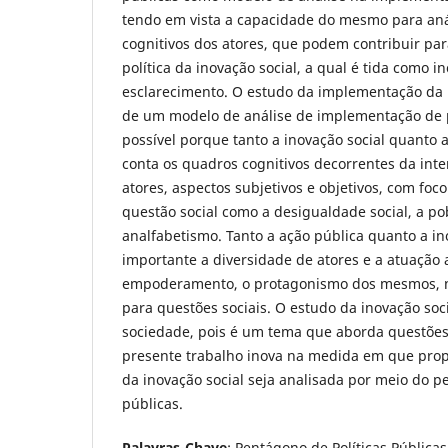
tendo em vista a capacidade do mesmo para aná
cognitivos dos atores, que podem contribuir pa
política da inovação social, a qual é tida como
esclarecimento. O estudo da implementação da i
de um modelo de análise de implementação de po
possível porque tanto a inovação social quanto 
conta os quadros cognitivos decorrentes da inte
atores, aspectos subjetivos e objetivos, com fo
questão social como a desigualdade social, a po
analfabetismo. Tanto a ação pública quanto a i
importante a diversidade de atores e a atuação a
empoderamento, o protagonismo dos mesmos, n
para questões sociais. O estudo da inovação soci
sociedade, pois é um tema que aborda questões 
presente trabalho inova na medida em que pro
da inovação social seja analisada por meio do p
públicas.
Palavras-Chave
: Pentágono de Políticas Públicas