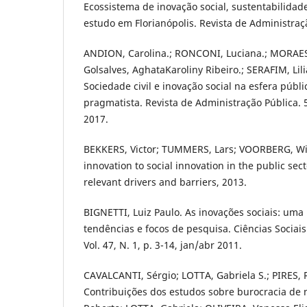
Ecossistema de inovação social, sustentabilida
estudo em Florianópolis. Revista de Administraçã
ANDION, Carolina.; RONCONI, Luciana.; MORAES
Golsalves, AghataKaroliny Ribeiro.; SERAFIM, Li
Sociedade civil e inovação social na esfera públ
pragmatista. Revista de Administração Pública. 5
2017.
BEKKERS, Victor; TUMMERS, Lars; VOORBERG, Wil
innovation to social innovation in the public sect
relevant drivers and barriers, 2013.
BIGNETTI, Luiz Paulo. As inovações sociais: uma 
tendências e focos de pesquisa. Ciências Sociais
Vol. 47, N. 1, p. 3-14, jan/abr 2011.
CAVALCANTI, Sérgio; LOTTA, Gabriela S.; PIRES, 
Contribuições dos estudos sobre burocracia de ní