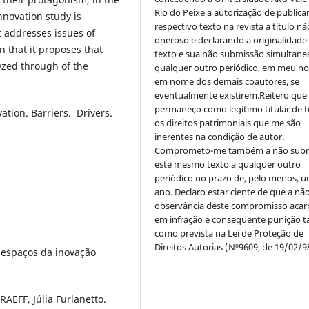
Rio do Peixe a autorização de publica
innovation study is
respectivo texto na revista a título nã
at addresses issues of
oneroso e declarando a originalidade
n that it proposes that
texto e sua não submissão simultane
yzed through of the
qualquer outro periódico, em meu n
em nome dos demais coautores, se
eventualmente existirem.Reitero que
permaneço como legítimo titular de 
ation. Barriers. Drivers.
os direitos patrimoniais que me são
inerentes na condição de autor.
Comprometo-me também a não sub
este mesmo texto a qualquer outro
periódico no prazo de, pelo menos, u
ano. Declaro estar ciente de que a nã
observância deste compromisso acar
em infração e conseqüente punição ta
como prevista na Lei de Proteção de
Direitos Autorias (Nº9609, de 19/02/9
 espaços da inovação
AEFF, Júlia Furlanetto.