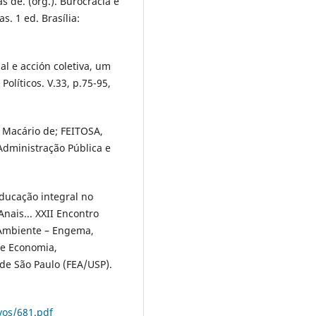
s de. (org.). Burocracia e
as. 1 ed. Brasília:
l e acción coletiva, um
Políticos. V.33, p.75-95,
 Macário de; FEITOSA,
Administração Pública e
Educação integral no
Anais... XXII Encontro
 Ambiente – Engema,
e Economia,
de São Paulo (FEA/USP).
vos/681.pdf