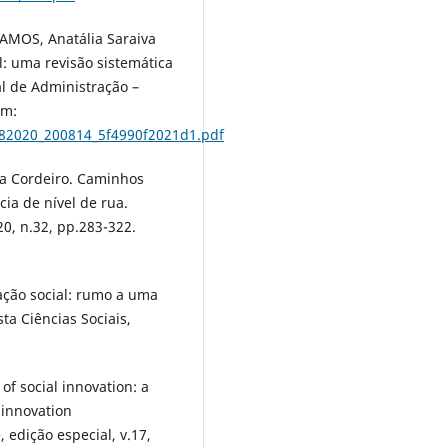
RAMOS, Anatália Saraiva
l: uma revisão sistemática
al de Administração –
em:
282020_200814_5f4990f2021d1.pdf
a Cordeiro. Caminhos
ia de nível de rua.
020, n.32, pp.283-322.
ação social: rumo a uma
ta Ciências Sociais,
f social innovation: a
 innovation
 edição especial, v.17,