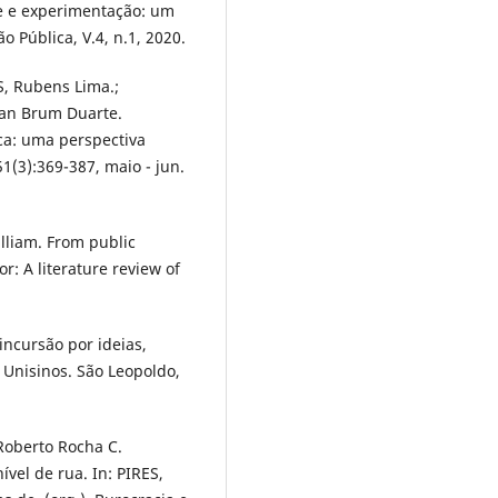
de e experimentação: um
o Pública, V.4, n.1, 2020.
, Rubens Lima.;
lian Brum Duarte.
ica: uma perspectiva
1(3):369-387, maio - jun.
liam. From public
or: A literature review of
incursão por ideias,
 Unisinos. São Leopoldo,
Roberto Rocha C.
vel de rua. In: PIRES,