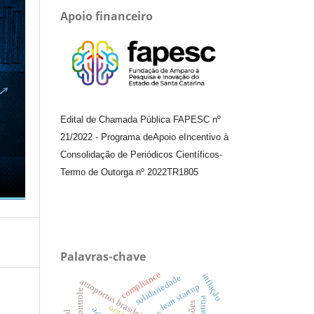
Apoio financeiro
Edital de Chamada Pública FAPESC nº
21/2022
-
Programa de
Apoio e
Incentivo à
Consolidação de Periódicos
Científicos
-
Termo de Outorga nº
2022TR1805
Palavras-chave
compliance
inflação
solidariedade
aeroportos brasileiros
lean startup