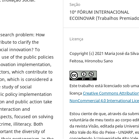
Seção
10º FÓRUM INTERNACIONAL
ECOINOVAR (Trabalhos Premiado
research problem: How
Licença
ibute to clarify the
cial innovation? To
Copyright (c) 2021 Maria José da Silva
use of the public policies
Feitosa, Hironobu Sano
nnovation implementation,
actors, which contribute to
ion, which is considered a
Este trabalho está licenciado sob um
 study of social
licença
Creative Commons Attribution
ic policy implementation
NonCommercial 4.0 International Lic
ion and public action take
interaction and
Estou ciente de que, através da subm
aspects, focused on solving
voluntária de meu texto ao corpo edit
crime, illiteracy. Both
da revista Visão, editada pela Univer
rtant the diversity of
Alto Vale do Rio do Peixe - UNIARP, e
concedendo à Universidade Alto Vale
 their protagonism, in the