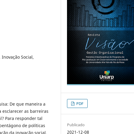
 Inovação Social,
PDF
isa: De que maneira a
a esclarecer as barreiras
l? Para responder tal
Publicado
pentágono de políticas
2021-12-08
ção da inovação social,