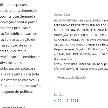
lise de aspectos
ra explanar a dimensão
Como Citar
 incógnita que demanda
DA SILVA FEITOSA, Maria José; SANO, Hiro
novação social a partir
PENTÁGONO DE POLÍTICAS PÚBLICAS CO
líticas públicas é
MODELO DE ANÁLISE NA IMPLEMENTAÇÃ
a ação pública levam em
INOVAÇÃO SOCIAL: PUBLIC POLICIES PE
ração e articulação de
AS ANALYSIS MODEL IN THE IMPLEMENTA
co na solução de uma
OF SOCIAL INNOVATION .
Revista Visão: 
Organizacional
, Caçador (SC), Brasil, v. 10,
breza, o crime, o
p. 24–41, 2021. DOI: 10.33362/visao.v10i2.2
novação social consideram
Disponível em:
tiva destes, o
https://periodicos.uniarp.edu.br/index.ph
a busca por soluções
o/article/view/2755. Acesso em: 10 ago. 20
al é relevante para toda
Fomatos de Citação
de interesse coletivo. O
põe que a implementação
entágono de políticas
Edição
v. 10 n. 2 (2021)
. Inovação Social.