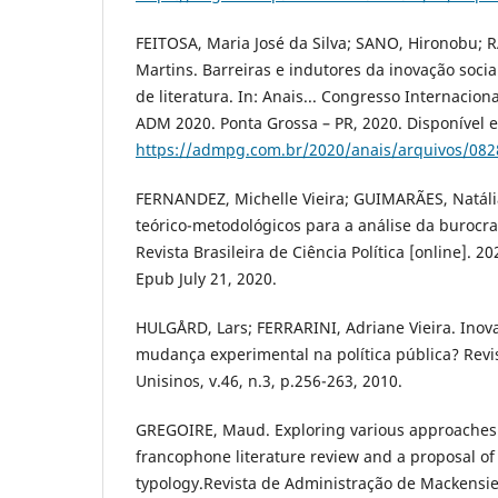
FEITOSA, Maria José da Silva; SANO, Hironobu; 
Martins. Barreiras e indutores da inovação socia
de literatura. In: Anais... Congresso Internacion
ADM 2020. Ponta Grossa – PR, 2020. Disponível 
https://admpg.com.br/2020/anais/arquivos/08
FERNANDEZ, Michelle Vieira; GUIMARÃES, Natáli
teórico-metodológicos para a análise da burocrac
Revista Brasileira de Ciência Política [online]. 2
Epub July 21, 2020.
HULGÅRD, Lars; FERRARINI, Adriane Vieira. Inov
mudança experimental na política pública? Revis
Unisinos, v.46, n.3, p.256-263, 2010.
GREGOIRE, Maud. Exploring various approaches o
francophone literature review and a proposal of
typology.Revista de Administração de Mackensie,