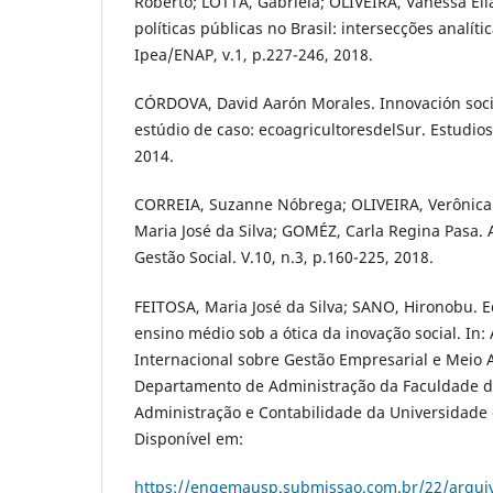
Roberto; LOTTA, Gabriela; OLIVEIRA, Vanessa Elia
políticas públicas no Brasil: intersecções analític
Ipea/ENAP, v.1, p.227-246, 2018.
CÓRDOVA, David Aarón Morales. Innovación socia
estúdio de caso: ecoagricultoresdelSur. Estudios 
2014.
CORREIA, Suzanne Nóbrega; OLIVEIRA, Verônica
Maria José da Silva; GOMÉZ, Carla Regina Pasa. 
Gestão Social. V.10, n.3, p.160-225, 2018.
FEITOSA, Maria José da Silva; SANO, Hironobu. 
ensino médio sob a ótica da inovação social. In: 
Internacional sobre Gestão Empresarial e Meio
Departamento de Administração da Faculdade d
Administração e Contabilidade da Universidade 
Disponível em:
https://engemausp.submissao.com.br/22/arqui