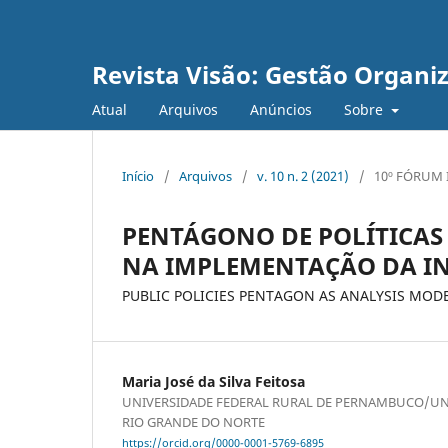
Revista Visão: Gestão Organi
Atual
Arquivos
Anúncios
Sobre
Início
/
Arquivos
/
v. 10 n. 2 (2021)
/
10º FÓRUM 
PENTÁGONO DE POLÍTICAS
NA IMPLEMENTAÇÃO DA I
PUBLIC POLICIES PENTAGON AS ANALYSIS MOD
Maria José da Silva Feitosa
UNIVERSIDADE FEDERAL RURAL DE PERNAMBUCO/UN
RIO GRANDE DO NORTE
https://orcid.org/0000-0001-5769-6895