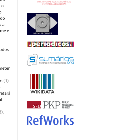
r o
o
 do
a a
ome e
todos
meter
m (1)
o
retará
l
8).