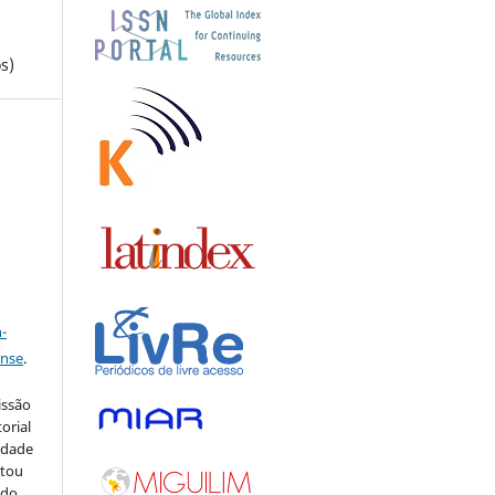
s)
a
-
ense
.
issão
orial
sidade
stou
 do