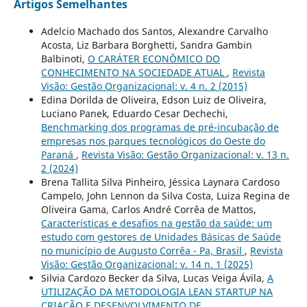
Artigos Semelhantes
Adelcio Machado dos Santos, Alexandre Carvalho
Acosta, Liz Barbara Borghetti, Sandra Gambin
Balbinoti,
O CARÁTER ECONÔMICO DO
CONHECIMENTO NA SOCIEDADE ATUAL
,
Revista
Visão: Gestão Organizacional: v. 4 n. 2 (2015)
Edina Dorilda de Oliveira, Edson Luiz de Oliveira,
Luciano Panek, Eduardo Cesar Dechechi,
Benchmarking dos programas de pré-incubação de
empresas nos parques tecnológicos do Oeste do
Paraná
,
Revista Visão: Gestão Organizacional: v. 13 n.
2 (2024)
Brena Tallita Silva Pinheiro, Jéssica Laynara Cardoso
Campelo, John Lennon da Silva Costa, Luiza Regina de
Oliveira Gama, Carlos André Corrêa de Mattos,
Características e desafios na gestão da saúde: um
estudo com gestores de Unidades Básicas de Saúde
no município de Augusto Corrêa - Pa, Brasil
,
Revista
Visão: Gestão Organizacional: v. 14 n. 1 (2025)
Silvia Cardozo Becker da Silva, Lucas Veiga Ávila,
A
UTILIZAÇÃO DA METODOLOGIA LEAN STARTUP NA
CRIAÇÃO E DESENVOLVIMENTO DE