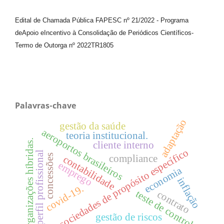
Edital de Chamada Pública FAPESC nº 21/2022
-
Programa
de
Apoio e
Incentivo à Consolidação de Periódicos
Científicos
-
Termo de Outorga nº
2022TR1805
Palavras-chave
adaptação
gestão da saúde
aeroportos brasileiros
teoria institucional.
organizações híbridas.
cliente interno
sociedades de propósito específico
perfil profissional
concessões
compliance
contabilidade
emprego
economia
inflação
covid-19.
teste de controle
contrato
gestão de riscos