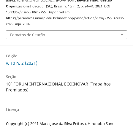
IMPLEMENTATION OF SOCIAL INNOVATION .
Revista Visão: Gestão
Organizacional
, Caçador (SC), Brasil, v. 10, n. 2, p. 24–41, 2021. DOI:
10.33362/visao.v10i2.2755. Disponível em:
https://periodicos.uniarp.edu.br/index.php/visao/article/view/2755. Acesso
em: 6 ago. 2026.
Fomatos de Citação
Edição
v. 10 n. 2 (2021)
Seção
10º FÓRUM INTERNACIONAL ECOINOVAR (Trabalhos
Premiados)
Licença
Copyright (c) 2021 Maria José da Silva Feitosa, Hironobu Sano