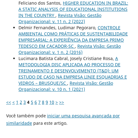
Feliciano dos Santos,
HIGHER EDUCATION IN BRAZIL:
A STATIC ANALYSIS OF EDUCATIONAL INSTITUTIONS
IN THE COUNTRY
,
Revista Visão: Gestão
Organizacional: v. 11 n. 2 (2022)
Delmir Fernandes, Ludimar Pegoraro,
CONTROLE
AMBIENTAL COMO PRÁTICAS DE SUSTENTABILIDADE
EMPRESARIAL: A EXPERIÊNCIA DA EMPRESA PRIMO
TEDESCO EM CAÇADOR-SC
,
Revista Visão: Gestão
Organizacional: v. 1 n. 2 (2016)
Lucimara Batista Cabral, Josely Cristiane Rosa,
A
METODOLOGIA DISC APLICADA AO PROCESSO DE
TREINAMENTO E DESENVOLVIMENTO (T&D): UM
ESTUDO DE CASO NA EMPRESA LINIE ESQUADRIAS E
VIDROS – BRUSQUE/SC
,
Revista Visão: Gestão
Organizacional: v. 10 n. 1 (2021)
<<
<
1
2
3
4
5
6
7
8
9
10
>
>>
Você também pode
iniciar uma pesquisa avançada por
similaridade
para este artigo.