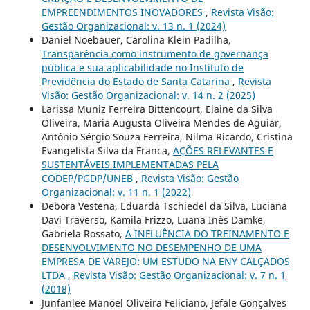
EMPREENDIMENTOS INOVADORES
,
Revista Visão:
Gestão Organizacional: v. 13 n. 1 (2024)
Daniel Noebauer, Carolina Klein Padilha,
Transparência como instrumento de governança
pública e sua aplicabilidade no Instituto de
Previdência do Estado de Santa Catarina
,
Revista
Visão: Gestão Organizacional: v. 14 n. 2 (2025)
Larissa Muniz Ferreira Bittencourt, Elaine da Silva
Oliveira, Maria Augusta Oliveira Mendes de Aguiar,
Antônio Sérgio Souza Ferreira, Nilma Ricardo, Cristina
Evangelista Silva da Franca,
AÇÕES RELEVANTES E
SUSTENTÁVEIS IMPLEMENTADAS PELA
CODEP/PGDP/UNEB
,
Revista Visão: Gestão
Organizacional: v. 11 n. 1 (2022)
Debora Vestena, Eduarda Tschiedel da Silva, Luciana
Davi Traverso, Kamila Frizzo, Luana Inês Damke,
Gabriela Rossato,
A INFLUÊNCIA DO TREINAMENTO E
DESENVOLVIMENTO NO DESEMPENHO DE UMA
EMPRESA DE VAREJO: UM ESTUDO NA ENY CALÇADOS
LTDA
,
Revista Visão: Gestão Organizacional: v. 7 n. 1
(2018)
Junfanlee Manoel Oliveira Feliciano, Jefale Gonçalves