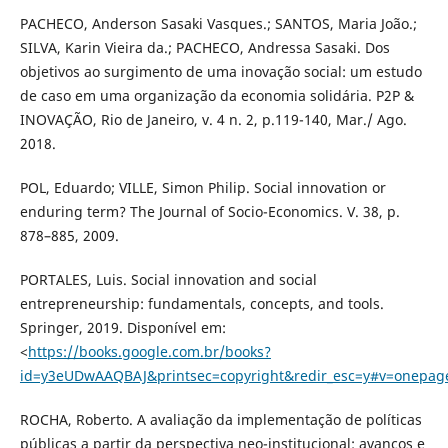
PACHECO, Anderson Sasaki Vasques.; SANTOS, Maria João.;
SILVA, Karin Vieira da.; PACHECO, Andressa Sasaki. Dos
objetivos ao surgimento de uma inovação social: um estudo
de caso em uma organização da economia solidária. P2P &
INOVAÇÃO, Rio de Janeiro, v. 4 n. 2, p.119-140, Mar./ Ago.
2018.
POL, Eduardo; VILLE, Simon Philip. Social innovation or
enduring term? The Journal of Socio-Economics. V. 38, p.
878–885, 2009.
PORTALES, Luis. Social innovation and social
entrepreneurship: fundamentals, concepts, and tools.
Springer, 2019. Disponível em:
<
https://books.google.com.br/books?
id=y3eUDwAAQBAJ&printsec=copyright&redir_esc=y#v=onepag
ROCHA, Roberto. A avaliação da implementação de políticas
públicas a partir da perspectiva neo-institucional: avanços e