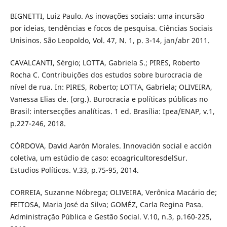
BIGNETTI, Luiz Paulo. As inovações sociais: uma incursão
por ideias, tendências e focos de pesquisa. Ciências Sociais
Unisinos. São Leopoldo, Vol. 47, N. 1, p. 3-14, jan/abr 2011.
CAVALCANTI, Sérgio; LOTTA, Gabriela S.; PIRES, Roberto
Rocha C. Contribuições dos estudos sobre burocracia de
nível de rua. In: PIRES, Roberto; LOTTA, Gabriela; OLIVEIRA,
Vanessa Elias de. (org.). Burocracia e políticas públicas no
Brasil: intersecções analíticas. 1 ed. Brasília: Ipea/ENAP, v.1,
p.227-246, 2018.
CÓRDOVA, David Aarón Morales. Innovación social e acción
coletiva, um estúdio de caso: ecoagricultoresdelSur.
Estudios Políticos. V.33, p.75-95, 2014.
CORREIA, Suzanne Nóbrega; OLIVEIRA, Verônica Macário de;
FEITOSA, Maria José da Silva; GOMÉZ, Carla Regina Pasa.
Administração Pública e Gestão Social. V.10, n.3, p.160-225,