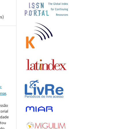
s)
a
-
ense
.
issão
orial
sidade
stou
 do