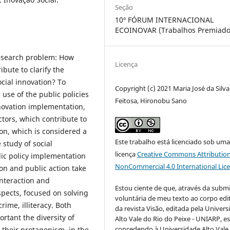
Seção
10º FÓRUM INTERNACIONAL
ECOINOVAR (Trabalhos Premiado
research problem: How
Licença
ibute to clarify the
cial innovation? To
Copyright (c) 2021 Maria José da Silva
use of the public policies
Feitosa, Hironobu Sano
nnovation implementation,
actors, which contribute to
ion, which is considered a
Este trabalho está licenciado sob um
 study of social
licença
Creative Commons Attribution
ic policy implementation
NonCommercial 4.0 International Lic
ion and public action take
interaction and
Estou ciente de que, através da subm
aspects, focused on solving
voluntária de meu texto ao corpo edit
crime, illiteracy. Both
da revista Visão, editada pela Univer
rtant the diversity of
Alto Vale do Rio do Peixe - UNIARP, e
concedendo à Universidade Alto Vale
 their protagonism, in the