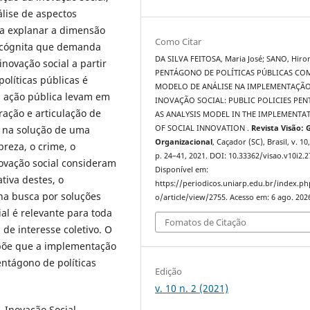
lise de aspectos
ra explanar a dimensão
Como Citar
 incógnita que demanda
DA SILVA FEITOSA, Maria José; SANO, Hiro
novação social a partir
PENTÁGONO DE POLÍTICAS PÚBLICAS CO
líticas públicas é
MODELO DE ANÁLISE NA IMPLEMENTAÇÃ
a ação pública levam em
INOVAÇÃO SOCIAL: PUBLIC POLICIES PE
ração e articulação de
AS ANALYSIS MODEL IN THE IMPLEMENTA
co na solução de uma
OF SOCIAL INNOVATION .
Revista Visão: 
Organizacional
, Caçador (SC), Brasil, v. 10,
breza, o crime, o
p. 24–41, 2021. DOI: 10.33362/visao.v10i2.2
novação social consideram
Disponível em:
tiva destes, o
https://periodicos.uniarp.edu.br/index.ph
a busca por soluções
o/article/view/2755. Acesso em: 6 ago. 202
al é relevante para toda
Fomatos de Citação
de interesse coletivo. O
põe que a implementação
entágono de políticas
Edição
v. 10 n. 2 (2021)
. Inovação Social.