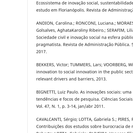
Ecossistema de inovação social, sustentabilida
estudo em Florianópolis. Revista de Administraçã
ANDION, Carolina.; RONCONI, Luciana.; MORAES
Golsalves, AghataKaroliny Ribeiro.; SERAFIM, Li
Sociedade civil e inovação social na esfera públ
pragmatista. Revista de Administração Pública. 5
2017.
BEKKERS, Victor; TUMMERS, Lars; VOORBERG, Wil
innovation to social innovation in the public sect
relevant drivers and barriers, 2013.
BIGNETTI, Luiz Paulo. As inovações sociais: uma 
tendências e focos de pesquisa. Ciências Sociais
Vol. 47, N. 1, p. 3-14, jan/abr 2011.
CAVALCANTI, Sérgio; LOTTA, Gabriela S.; PIRES, 
Contribuições dos estudos sobre burocracia de ní