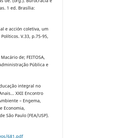
s de. (org.). Burocracia e
as. 1 ed. Brasília:
l e acción coletiva, um
Políticos. V.33, p.75-95,
 Macário de; FEITOSA,
Administração Pública e
Educação integral no
Anais... XXII Encontro
 Ambiente – Engema,
e Economia,
de São Paulo (FEA/USP).
vos/681.pdf