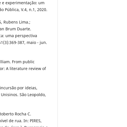
de e experimentação: um
o Pública, V.4, n.1, 2020.
, Rubens Lima.;
lian Brum Duarte.
ica: uma perspectiva
1(3):369-387, maio - jun.
liam. From public
or: A literature review of
incursão por ideias,
 Unisinos. São Leopoldo,
Roberto Rocha C.
vel de rua. In: PIRES,