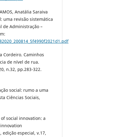
RAMOS, Anatália Saraiva
l: uma revisão sistemática
al de Administração –
em:
282020_200814_5f4990f2021d1.pdf
a Cordeiro. Caminhos
ia de nível de rua.
020, n.32, pp.283-322.
ação social: rumo a uma
ta Ciências Sociais,
f social innovation: a
 innovation
 edição especial, v.17,