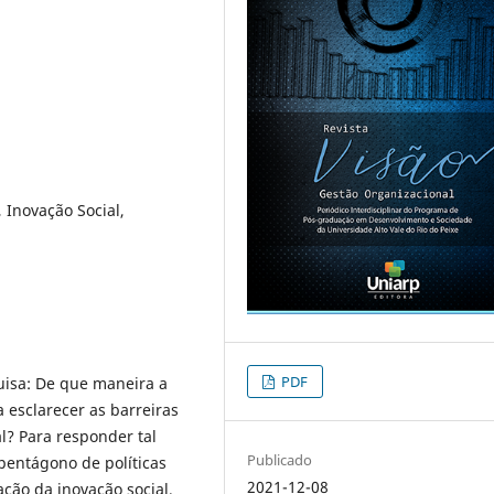
 Inovação Social,
PDF
isa: De que maneira a
a esclarecer as barreiras
l? Para responder tal
Publicado
pentágono de políticas
2021-12-08
ção da inovação social,