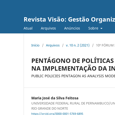
Revista Visão: Gestão Organi
Atual
Arquivos
Anúncios
Sobre
Início
/
Arquivos
/
v. 10 n. 2 (2021)
/
10º FÓRUM 
PENTÁGONO DE POLÍTICAS
NA IMPLEMENTAÇÃO DA I
PUBLIC POLICIES PENTAGON AS ANALYSIS MOD
Maria José da Silva Feitosa
UNIVERSIDADE FEDERAL RURAL DE PERNAMBUCO/UN
RIO GRANDE DO NORTE
https://orcid.org/0000-0001-5769-6895