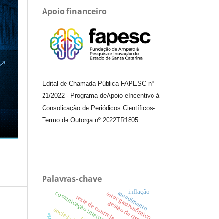
Apoio financeiro
Edital de Chamada Pública FAPESC nº
21/2022
-
Programa de
Apoio e
Incentivo à
Consolidação de Periódicos
Científicos
-
Termo de Outorga nº
2022TR1805
Palavras-chave
inflação
comunicação interna
atendimento
setor gastronômico
teste de controle
gestão de riscos