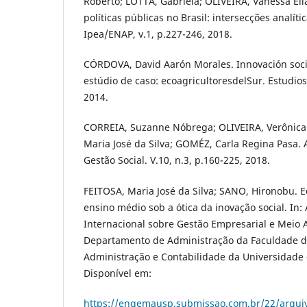
Roberto; LOTTA, Gabriela; OLIVEIRA, Vanessa Elia
políticas públicas no Brasil: intersecções analític
Ipea/ENAP, v.1, p.227-246, 2018.
CÓRDOVA, David Aarón Morales. Innovación socia
estúdio de caso: ecoagricultoresdelSur. Estudios 
2014.
CORREIA, Suzanne Nóbrega; OLIVEIRA, Verônica
Maria José da Silva; GOMÉZ, Carla Regina Pasa. 
Gestão Social. V.10, n.3, p.160-225, 2018.
FEITOSA, Maria José da Silva; SANO, Hironobu. 
ensino médio sob a ótica da inovação social. In: 
Internacional sobre Gestão Empresarial e Meio
Departamento de Administração da Faculdade d
Administração e Contabilidade da Universidade 
Disponível em:
https://engemausp.submissao.com.br/22/arqui