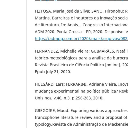
FEITOSA, Maria José da Silva; SANO, Hironobu; 
Martins. Barreiras e indutores da inovação socia
de literatura. In: Anais... Congresso Internacion
ADM 2020. Ponta Grossa – PR, 2020. Disponível 
https://admpg.com.br/2020/anais/arquivos/08
FERNANDEZ, Michelle Vieira; GUIMARÃES, Natáli
teórico-metodológicos para a análise da burocrac
Revista Brasileira de Ciência Política [online]. 2
Epub July 21, 2020.
HULGÅRD, Lars; FERRARINI, Adriane Vieira. Inov
mudança experimental na política pública? Revis
Unisinos, v.46, n.3, p.256-263, 2010.
GREGOIRE, Maud. Exploring various approaches o
francophone literature review and a proposal of
typology.Revista de Administração de Mackensie,