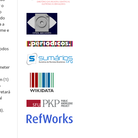
r o
o
 do
a a
ome e
todos
meter
m (1)
o
retará
l
8).