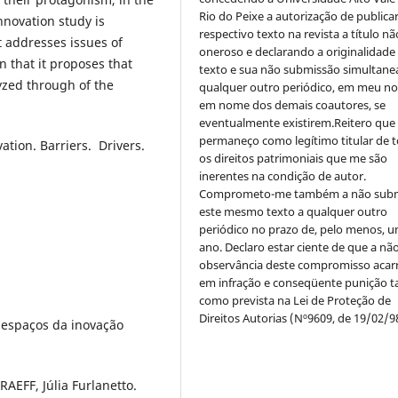
Rio do Peixe a autorização de publica
innovation study is
respectivo texto na revista a título nã
at addresses issues of
oneroso e declarando a originalidade
n that it proposes that
texto e sua não submissão simultane
yzed through of the
qualquer outro periódico, em meu n
em nome dos demais coautores, se
eventualmente existirem.Reitero que
permaneço como legítimo titular de 
ation. Barriers. Drivers.
os direitos patrimoniais que me são
inerentes na condição de autor.
Comprometo-me também a não sub
este mesmo texto a qualquer outro
periódico no prazo de, pelo menos, u
ano. Declaro estar ciente de que a nã
observância deste compromisso acar
em infração e conseqüente punição ta
como prevista na Lei de Proteção de
Direitos Autorias (Nº9609, de 19/02/9
 espaços da inovação
AEFF, Júlia Furlanetto.