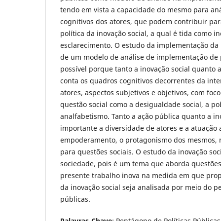
tendo em vista a capacidade do mesmo para aná
cognitivos dos atores, que podem contribuir pa
política da inovação social, a qual é tida como
esclarecimento. O estudo da implementação da i
de um modelo de análise de implementação de po
possível porque tanto a inovação social quanto 
conta os quadros cognitivos decorrentes da inte
atores, aspectos subjetivos e objetivos, com fo
questão social como a desigualdade social, a po
analfabetismo. Tanto a ação pública quanto a i
importante a diversidade de atores e a atuação a
empoderamento, o protagonismo dos mesmos, n
para questões sociais. O estudo da inovação soci
sociedade, pois é um tema que aborda questões 
presente trabalho inova na medida em que pro
da inovação social seja analisada por meio do p
públicas.
Palavras-Chave
: Pentágono de Políticas Públicas