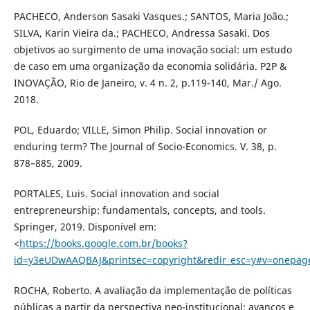
PACHECO, Anderson Sasaki Vasques.; SANTOS, Maria João.;
SILVA, Karin Vieira da.; PACHECO, Andressa Sasaki. Dos
objetivos ao surgimento de uma inovação social: um estudo
de caso em uma organização da economia solidária. P2P &
INOVAÇÃO, Rio de Janeiro, v. 4 n. 2, p.119-140, Mar./ Ago.
2018.
POL, Eduardo; VILLE, Simon Philip. Social innovation or
enduring term? The Journal of Socio-Economics. V. 38, p.
878–885, 2009.
PORTALES, Luis. Social innovation and social
entrepreneurship: fundamentals, concepts, and tools.
Springer, 2019. Disponível em:
<
https://books.google.com.br/books?
id=y3eUDwAAQBAJ&printsec=copyright&redir_esc=y#v=onepag
ROCHA, Roberto. A avaliação da implementação de políticas
públicas a partir da perspectiva neo-institucional: avanços e