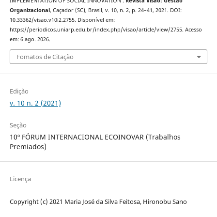
IMPLEMENTATION OF SOCIAL INNOVATION .
Revista Visão: Gestão
Organizacional
, Caçador (SC), Brasil, v. 10, n. 2, p. 24–41, 2021. DOI:
10.33362/visao.v10i2.2755. Disponível em:
https://periodicos.uniarp.edu.br/index.php/visao/article/view/2755. Acesso
em: 6 ago. 2026.
Fomatos de Citação
Edição
v. 10 n. 2 (2021)
Seção
10º FÓRUM INTERNACIONAL ECOINOVAR (Trabalhos
Premiados)
Licença
Copyright (c) 2021 Maria José da Silva Feitosa, Hironobu Sano