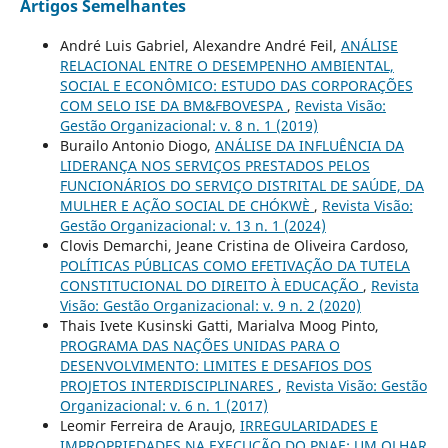
Artigos Semelhantes
André Luis Gabriel, Alexandre André Feil,
ANÁLISE
RELACIONAL ENTRE O DESEMPENHO AMBIENTAL,
SOCIAL E ECONÔMICO: ESTUDO DAS CORPORAÇÕES
COM SELO ISE DA BM&FBOVESPA
,
Revista Visão:
Gestão Organizacional: v. 8 n. 1 (2019)
Burailo Antonio Diogo,
ANÁLISE DA INFLUÊNCIA DA
LIDERANÇA NOS SERVIÇOS PRESTADOS PELOS
FUNCIONÁRIOS DO SERVIÇO DISTRITAL DE SAÚDE, DA
MULHER E AÇÃO SOCIAL DE CHÓKWÈ
,
Revista Visão:
Gestão Organizacional: v. 13 n. 1 (2024)
Clovis Demarchi, Jeane Cristina de Oliveira Cardoso,
POLÍTICAS PÚBLICAS COMO EFETIVAÇÃO DA TUTELA
CONSTITUCIONAL DO DIREITO À EDUCAÇÃO
,
Revista
Visão: Gestão Organizacional: v. 9 n. 2 (2020)
Thais Ivete Kusinski Gatti, Marialva Moog Pinto,
PROGRAMA DAS NAÇÕES UNIDAS PARA O
DESENVOLVIMENTO: LIMITES E DESAFIOS DOS
PROJETOS INTERDISCIPLINARES
,
Revista Visão: Gestão
Organizacional: v. 6 n. 1 (2017)
Leomir Ferreira de Araujo,
IRREGULARIDADES E
IMPROPRIEDADES NA EXECUÇÃO DO PNAE: UM OLHAR