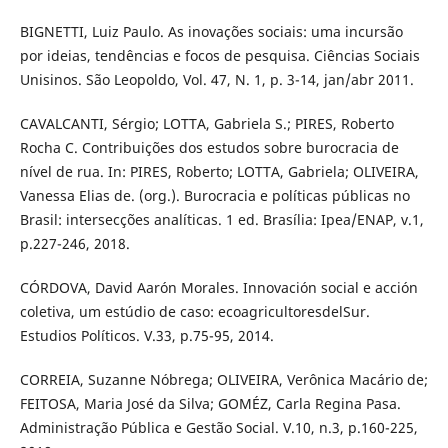
BIGNETTI, Luiz Paulo. As inovações sociais: uma incursão
por ideias, tendências e focos de pesquisa. Ciências Sociais
Unisinos. São Leopoldo, Vol. 47, N. 1, p. 3-14, jan/abr 2011.
CAVALCANTI, Sérgio; LOTTA, Gabriela S.; PIRES, Roberto
Rocha C. Contribuições dos estudos sobre burocracia de
nível de rua. In: PIRES, Roberto; LOTTA, Gabriela; OLIVEIRA,
Vanessa Elias de. (org.). Burocracia e políticas públicas no
Brasil: intersecções analíticas. 1 ed. Brasília: Ipea/ENAP, v.1,
p.227-246, 2018.
CÓRDOVA, David Aarón Morales. Innovación social e acción
coletiva, um estúdio de caso: ecoagricultoresdelSur.
Estudios Políticos. V.33, p.75-95, 2014.
CORREIA, Suzanne Nóbrega; OLIVEIRA, Verônica Macário de;
FEITOSA, Maria José da Silva; GOMÉZ, Carla Regina Pasa.
Administração Pública e Gestão Social. V.10, n.3, p.160-225,