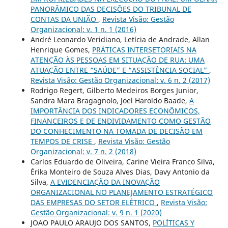
PANORÂMICO DAS DECISÕES DO TRIBUNAL DE
CONTAS DA UNIÃO
,
Revista Visão: Gestão
Organizacional: v. 1 n. 1 (2016)
André Leonardo Veridiano, Letícia de Andrade, Allan
Henrique Gomes,
PRÁTICAS INTERSETORIAIS NA
ATENÇÃO ÀS PESSOAS EM SITUAÇÃO DE RUA: UMA
ATUAÇÃO ENTRE “SAÚDE” E “ASSISTÊNCIA SOCIAL”
,
Revista Visão: Gestão Organizacional: v. 6 n. 2 (2017)
Rodrigo Regert, Gilberto Medeiros Borges Junior,
Sandra Mara Bragagnolo, Joel Haroldo Baade,
A
IMPORTÂNCIA DOS INDICADORES ECONÔMICOS,
FINANCEIROS E DE ENDIVIDAMENTO COMO GESTÃO
DO CONHECIMENTO NA TOMADA DE DECISÃO EM
TEMPOS DE CRISE
,
Revista Visão: Gestão
Organizacional: v. 7 n. 2 (2018)
Carlos Eduardo de Oliveira, Carine Vieira Franco Silva,
Érika Monteiro de Souza Alves Dias, Davy Antonio da
Silva,
A EVIDENCIAÇÃO DA INOVAÇÃO
ORGANIZACIONAL NO PLANEJAMENTO ESTRATÉGICO
DAS EMPRESAS DO SETOR ELÉTRICO
,
Revista Visão:
Gestão Organizacional: v. 9 n. 1 (2020)
JOAO PAULO ARAUJO DOS SANTOS,
POLÍTICAS Y