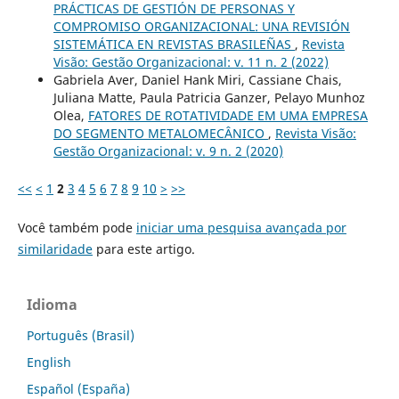
PRÁCTICAS DE GESTIÓN DE PERSONAS Y
COMPROMISO ORGANIZACIONAL: UNA REVISIÓN
SISTEMÁTICA EN REVISTAS BRASILEÑAS
,
Revista
Visão: Gestão Organizacional: v. 11 n. 2 (2022)
Gabriela Aver, Daniel Hank Miri, Cassiane Chais,
Juliana Matte, Paula Patricia Ganzer, Pelayo Munhoz
Olea,
FATORES DE ROTATIVIDADE EM UMA EMPRESA
DO SEGMENTO METALOMECÂNICO
,
Revista Visão:
Gestão Organizacional: v. 9 n. 2 (2020)
<<
<
1
2
3
4
5
6
7
8
9
10
>
>>
Você também pode
iniciar uma pesquisa avançada por
similaridade
para este artigo.
Idioma
Português (Brasil)
English
Español (España)