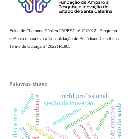
Edital de Chamada Pública FAPESC nº 21/2022
-
Programa
de
Apoio e
Incentivo à Consolidação de Periódicos
Científicos
-
Termo de Outorga nº
2022TR1805
Palavras-chave
emprego
perfil profissional
compliance
aeroportos brasileiros
gestão da inovação
gestão da saúde
atendimento
teste de controle
gestão de carreiras
contrato
organizações híbridas.
lean startup
economia
concessões