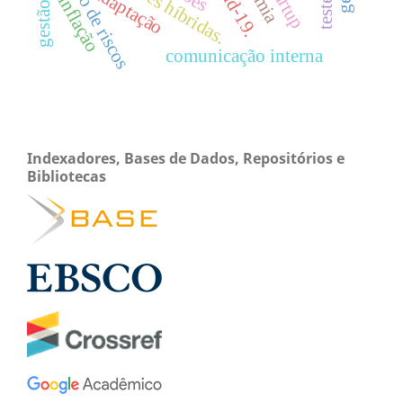
gestão de riscos
covid-19.
adaptação
inflação
comunicação interna
Indexadores, Bases de Dados, Repositórios e
Bibliotecas