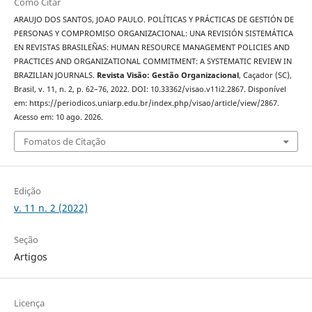
Como Citar
ARAUJO DOS SANTOS, JOAO PAULO. POLÍTICAS Y PRÁCTICAS DE GESTIÓN DE
PERSONAS Y COMPROMISO ORGANIZACIONAL: UNA REVISIÓN SISTEMÁTICA
EN REVISTAS BRASILEÑAS: HUMAN RESOURCE MANAGEMENT POLICIES AND
PRACTICES AND ORGANIZATIONAL COMMITMENT: A SYSTEMATIC REVIEW IN
BRAZILIAN JOURNALS.
Revista Visão: Gestão Organizacional
, Caçador (SC),
Brasil, v. 11, n. 2, p. 62–76, 2022. DOI: 10.33362/visao.v11i2.2867. Disponível
em: https://periodicos.uniarp.edu.br/index.php/visao/article/view/2867.
Acesso em: 10 ago. 2026.
Fomatos de Citação
Edição
v. 11 n. 2 (2022)
Seção
Artigos
Licença