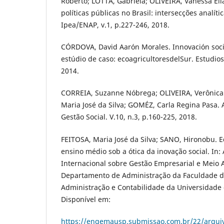
Roberto; LOTTA, Gabriela; OLIVEIRA, Vanessa Elia
políticas públicas no Brasil: intersecções analític
Ipea/ENAP, v.1, p.227-246, 2018.
CÓRDOVA, David Aarón Morales. Innovación socia
estúdio de caso: ecoagricultoresdelSur. Estudios 
2014.
CORREIA, Suzanne Nóbrega; OLIVEIRA, Verônica
Maria José da Silva; GOMÉZ, Carla Regina Pasa. 
Gestão Social. V.10, n.3, p.160-225, 2018.
FEITOSA, Maria José da Silva; SANO, Hironobu. 
ensino médio sob a ótica da inovação social. In: 
Internacional sobre Gestão Empresarial e Meio
Departamento de Administração da Faculdade d
Administração e Contabilidade da Universidade 
Disponível em:
https://engemausp.submissao.com.br/22/arqui