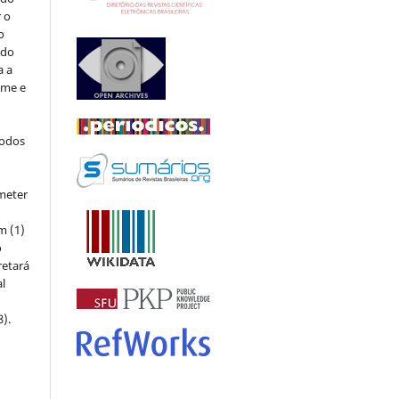
r o
o
 do
a a
ome e
todos
meter
m (1)
o
retará
l
8).