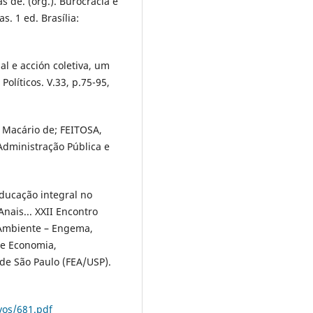
s de. (org.). Burocracia e
as. 1 ed. Brasília:
l e acción coletiva, um
Políticos. V.33, p.75-95,
 Macário de; FEITOSA,
Administração Pública e
Educação integral no
Anais... XXII Encontro
 Ambiente – Engema,
e Economia,
de São Paulo (FEA/USP).
vos/681.pdf