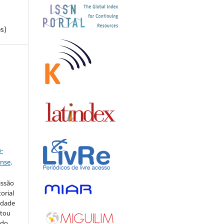
s)
a
-
ense
.
issão
orial
sidade
stou
 do