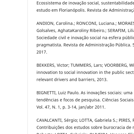
Ecossistema de inovação social, sustentabilida
estudo em Florianópolis. Revista de Administraçã
ANDION, Carolina.; RONCONI, Luciana.; MORAES
Golsalves, AghataKaroliny Ribeiro.; SERAFIM, Li
Sociedade civil e inovação social na esfera públ
pragmatista. Revista de Administração Pública. 5
2017.
BEKKERS, Victor; TUMMERS, Lars; VOORBERG, Wil
innovation to social innovation in the public sect
relevant drivers and barriers, 2013.
BIGNETTI, Luiz Paulo. As inovações sociais: uma 
tendências e focos de pesquisa. Ciências Sociais
Vol. 47, N. 1, p. 3-14, jan/abr 2011.
CAVALCANTI, Sérgio; LOTTA, Gabriela S.; PIRES, 
Contribuições dos estudos sobre burocracia de ní