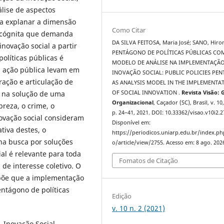
lise de aspectos
ra explanar a dimensão
Como Citar
 incógnita que demanda
DA SILVA FEITOSA, Maria José; SANO, Hiro
novação social a partir
PENTÁGONO DE POLÍTICAS PÚBLICAS CO
líticas públicas é
MODELO DE ANÁLISE NA IMPLEMENTAÇÃ
a ação pública levam em
INOVAÇÃO SOCIAL: PUBLIC POLICIES PE
ração e articulação de
AS ANALYSIS MODEL IN THE IMPLEMENTA
co na solução de uma
OF SOCIAL INNOVATION .
Revista Visão: 
Organizacional
, Caçador (SC), Brasil, v. 10,
breza, o crime, o
p. 24–41, 2021. DOI: 10.33362/visao.v10i2.2
novação social consideram
Disponível em:
tiva destes, o
https://periodicos.uniarp.edu.br/index.ph
a busca por soluções
o/article/view/2755. Acesso em: 8 ago. 202
al é relevante para toda
Fomatos de Citação
de interesse coletivo. O
põe que a implementação
entágono de políticas
Edição
v. 10 n. 2 (2021)
. Inovação Social.