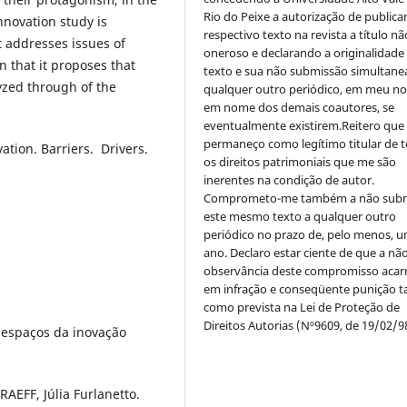
Rio do Peixe a autorização de publica
innovation study is
respectivo texto na revista a título nã
at addresses issues of
oneroso e declarando a originalidade
n that it proposes that
texto e sua não submissão simultane
yzed through of the
qualquer outro periódico, em meu n
em nome dos demais coautores, se
eventualmente existirem.Reitero que
permaneço como legítimo titular de 
ation. Barriers. Drivers.
os direitos patrimoniais que me são
inerentes na condição de autor.
Comprometo-me também a não sub
este mesmo texto a qualquer outro
periódico no prazo de, pelo menos, u
ano. Declaro estar ciente de que a nã
observância deste compromisso acar
em infração e conseqüente punição ta
como prevista na Lei de Proteção de
Direitos Autorias (Nº9609, de 19/02/9
 espaços da inovação
AEFF, Júlia Furlanetto.