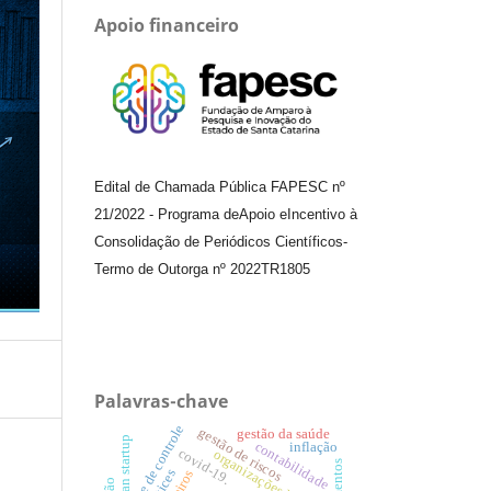
Apoio financeiro
Edital de Chamada Pública FAPESC nº
21/2022
-
Programa de
Apoio e
Incentivo à
Consolidação de Periódicos
Científicos
-
Termo de Outorga nº
2022TR1805
Palavras-chave
teste de controle
gestão de riscos
gestão da saúde
lean startup
contabilidade
inflação
covid-19.
organizações híbridas.