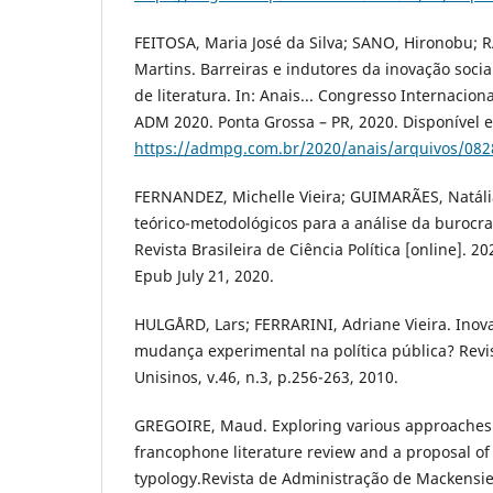
FEITOSA, Maria José da Silva; SANO, Hironobu; 
Martins. Barreiras e indutores da inovação socia
de literatura. In: Anais... Congresso Internacion
ADM 2020. Ponta Grossa – PR, 2020. Disponível 
https://admpg.com.br/2020/anais/arquivos/08
FERNANDEZ, Michelle Vieira; GUIMARÃES, Natáli
teórico-metodológicos para a análise da burocrac
Revista Brasileira de Ciência Política [online]. 2
Epub July 21, 2020.
HULGÅRD, Lars; FERRARINI, Adriane Vieira. Inov
mudança experimental na política pública? Revis
Unisinos, v.46, n.3, p.256-263, 2010.
GREGOIRE, Maud. Exploring various approaches o
francophone literature review and a proposal of
typology.Revista de Administração de Mackensie,