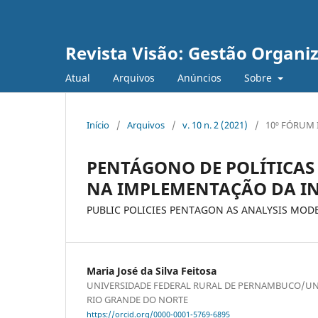
Revista Visão: Gestão Organi
Atual
Arquivos
Anúncios
Sobre
Início
/
Arquivos
/
v. 10 n. 2 (2021)
/
10º FÓRUM 
PENTÁGONO DE POLÍTICAS
NA IMPLEMENTAÇÃO DA I
PUBLIC POLICIES PENTAGON AS ANALYSIS MOD
Maria José da Silva Feitosa
UNIVERSIDADE FEDERAL RURAL DE PERNAMBUCO/UN
RIO GRANDE DO NORTE
https://orcid.org/0000-0001-5769-6895