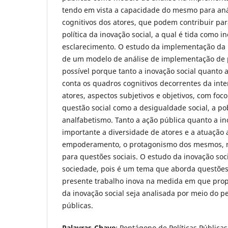
tendo em vista a capacidade do mesmo para aná
cognitivos dos atores, que podem contribuir pa
política da inovação social, a qual é tida como
esclarecimento. O estudo da implementação da i
de um modelo de análise de implementação de po
possível porque tanto a inovação social quanto 
conta os quadros cognitivos decorrentes da inte
atores, aspectos subjetivos e objetivos, com fo
questão social como a desigualdade social, a po
analfabetismo. Tanto a ação pública quanto a i
importante a diversidade de atores e a atuação a
empoderamento, o protagonismo dos mesmos, n
para questões sociais. O estudo da inovação soci
sociedade, pois é um tema que aborda questões 
presente trabalho inova na medida em que pro
da inovação social seja analisada por meio do p
públicas.
Palavras-Chave
: Pentágono de Políticas Públicas