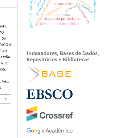
empreendimentos
good practices
aeroportos brasileiros
gestão da inovação
adaptação
concessões
emprego
compliance
atendimento
economia
trajetória profissional
desempenho individual
nobu.
MO
O DA
NTAGON
TION
Indexadores, Bases de Dados,
Gestão
Repositórios e Bibliotecas
 n. 2,
755.
p/visa
6.