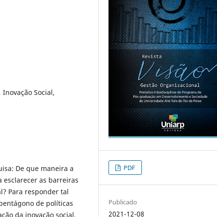
 Inovação Social,
PDF
isa: De que maneira a
a esclarecer as barreiras
l? Para responder tal
Publicado
pentágono de políticas
2021-12-08
ção da inovação social,