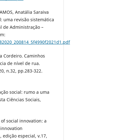
RAMOS, Anatália Saraiva
l: uma revisão sistemática
al de Administração –
em:
282020_200814_5f4990f2021d1.pdf
a Cordeiro. Caminhos
ia de nível de rua.
020, n.32, pp.283-322.
ação social: rumo a uma
ta Ciências Sociais,
f social innovation: a
 innovation
 edição especial, v.17,