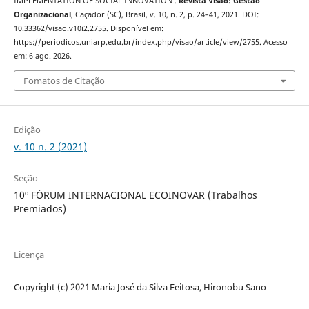
IMPLEMENTATION OF SOCIAL INNOVATION .
Revista Visão: Gestão
Organizacional
, Caçador (SC), Brasil, v. 10, n. 2, p. 24–41, 2021. DOI:
10.33362/visao.v10i2.2755. Disponível em:
https://periodicos.uniarp.edu.br/index.php/visao/article/view/2755. Acesso
em: 6 ago. 2026.
Fomatos de Citação
Edição
v. 10 n. 2 (2021)
Seção
10º FÓRUM INTERNACIONAL ECOINOVAR (Trabalhos
Premiados)
Licença
Copyright (c) 2021 Maria José da Silva Feitosa, Hironobu Sano