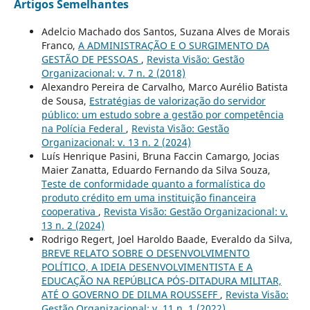
Artigos Semelhantes
Adelcio Machado dos Santos, Suzana Alves de Morais
Franco,
A ADMINISTRAÇÃO E O SURGIMENTO DA
GESTÃO DE PESSOAS
,
Revista Visão: Gestão
Organizacional: v. 7 n. 2 (2018)
Alexandro Pereira de Carvalho, Marco Aurélio Batista
de Sousa,
Estratégias de valorização do servidor
público: um estudo sobre a gestão por competência
na Polícia Federal
,
Revista Visão: Gestão
Organizacional: v. 13 n. 2 (2024)
Luís Henrique Pasini, Bruna Faccin Camargo, Jocias
Maier Zanatta, Eduardo Fernando da Silva Souza,
Teste de conformidade quanto a formalística do
produto crédito em uma instituição financeira
cooperativa
,
Revista Visão: Gestão Organizacional: v.
13 n. 2 (2024)
Rodrigo Regert, Joel Haroldo Baade, Everaldo da Silva,
BREVE RELATO SOBRE O DESENVOLVIMENTO
POLÍTICO, A IDEIA DESENVOLVIMENTISTA E A
EDUCAÇÃO NA REPÚBLICA PÓS-DITADURA MILITAR,
ATÉ O GOVERNO DE DILMA ROUSSEFF
,
Revista Visão:
Gestão Organizacional: v. 11 n. 1 (2022)