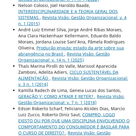
Nelson Colossi, Joel Haroldo Baade,
INTERDISCIPLINARIDADE E A TEORIA GERAL DOS
SISTEMAS
,
Revista Visão: Gestão Organizacional: v. 4
n. 1 (2015)
André Luiz Emmel Silva, Jorge André Ribas Moraes,
Ana Clara Hackenhaar Kellermann, Eduardo Baldo
Moraes, Jordana Louise Sant’Ana, Pâmela Rodrigues
Oliveira,
Produção enxuta: estado da arte sobre sua
abrangência no Brasil
,
Revista Visão: Gestão
Organizacional: v. 14 n. 1 (2025)
Thaís Marina Pirolli do Valle, Marissol Aparecida
Zamboni, Adelita Adiers,
CICLO SUSTENTÁVEL DA
ALIMENTAÇÃO
,
Revista Visão: Gestão Organizacional:
v. 3 n. 1 (2014)
Kamilla Radech de Lima, Geneia Lucas dos Santos,
GERAÇÃO Y: COMO ATRAIR E RETER?
,
Revista Visão:
Gestão Organizacional: v. 7 n. 1 (2018)
Edson Roberto Scharf, Feliciano Alcides Dias, Marcio
Luiz Zucco, Roberto Diniz Saut,
COMPRO, LOGO
EXISTO OU POR QUE UMA DISCIPLINA ENVOLVENDO O
COMPORTAMENTO DO CONSUMIDOR É BASILAR PARA
O CURSO DE DIREITO?
,
Revista Visão: Gestão