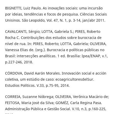
BIGNETTI, Luiz Paulo. As inovações sociais: uma incursão
por ideias, tendências e focos de pesquisa. Ciências Sociais
Unisinos. São Leopoldo, Vol. 47, N. 1, p. 3-14, jan/abr 2011.
CAVALCANTI, Sérgio; LOTTA, Gabriela S.; PIRES, Roberto
Rocha C. Contribuições dos estudos sobre burocracia de
nível de rua. In: PIRES, Roberto; LOTTA, Gabriela; OLIVEIRA,
Vanessa Elias de. (org.). Burocracia e políticas públicas no
Brasil: intersecções analíticas. 1 ed. Brasília: Ipea/ENAP, v.1,
p.227-246, 2018.
CÓRDOVA, David Aarón Morales. Innovación social e acción
coletiva, um estúdio de caso: ecoagricultoresdelSur.
Estudios Políticos. V.33, p.75-95, 2014.
CORREIA, Suzanne Nóbrega; OLIVEIRA, Verônica Macário de;
FEITOSA, Maria José da Silva; GOMÉZ, Carla Regina Pasa.
Administração Pública e Gestão Social. V.10, n.3, p.160-225,