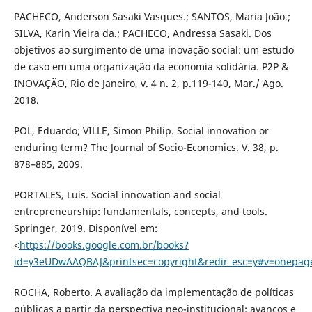
PACHECO, Anderson Sasaki Vasques.; SANTOS, Maria João.;
SILVA, Karin Vieira da.; PACHECO, Andressa Sasaki. Dos
objetivos ao surgimento de uma inovação social: um estudo
de caso em uma organização da economia solidária. P2P &
INOVAÇÃO, Rio de Janeiro, v. 4 n. 2, p.119-140, Mar./ Ago.
2018.
POL, Eduardo; VILLE, Simon Philip. Social innovation or
enduring term? The Journal of Socio-Economics. V. 38, p.
878–885, 2009.
PORTALES, Luis. Social innovation and social
entrepreneurship: fundamentals, concepts, and tools.
Springer, 2019. Disponível em:
<
https://books.google.com.br/books?
id=y3eUDwAAQBAJ&printsec=copyright&redir_esc=y#v=onepag
ROCHA, Roberto. A avaliação da implementação de políticas
públicas a partir da perspectiva neo-institucional: avanços e