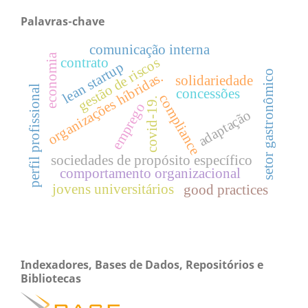
Palavras-chave
comunicação interna
economia
contrato
gestão de riscos
lean startup
setor gastronômico
organizações híbridas.
solidariedade
perfil profissional
concessões
compliance
covid-19.
emprego
adaptação
sociedades de propósito específico
comportamento organizacional
jovens universitários
good practices
Indexadores, Bases de Dados, Repositórios e
Bibliotecas