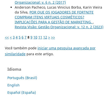
Organizacional: v. 6 n. 2 (2017)
Anderson Pacheco, Lucas Vinicius Borba, Karin Vieira
da Silva,
POR QUE OS JOGADORES DE FORTNITE
COMPRAM ITENS VIRTUAIS COSMÉTICOS?
IMPLICAÇÕES PARA A GESTÃO DE MARKETING.
,
Revista Visão: Gestão Organizacional: v. 12 n. 2 (2023)
<<
<
3
4
5
6
7
8
9
10
11
12
>
>>
Você também pode
iniciar uma pesquisa avançada por
similaridade
para este artigo.
Idioma
Português (Brasil)
English
Español (España)