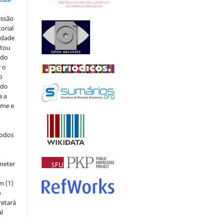
issão
orial
sidade
stou
 do
r o
o
 do
a a
ome e
todos
meter
m (1)
o
retará
l