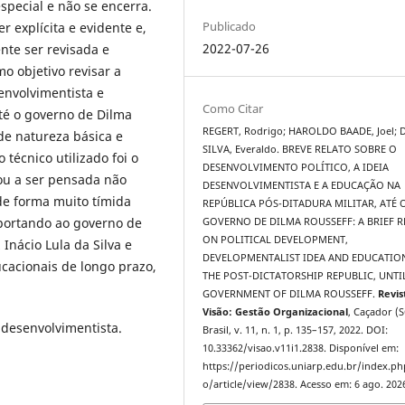
pecial e não se encerra.
Publicado
 explícita e evidente e,
2022-07-26
nte ser revisada e
mo objetivo revisar a
envolvimentista e
Como Citar
até o governo de Dilma
REGERT, Rodrigo; HAROLDO BAADE, Joel; 
de natureza básica e
SILVA, Everaldo. BREVE RELATO SOBRE O
técnico utilizado foi o
DESENVOLVIMENTO POLÍTICO, A IDEIA
ou a ser pensada não
DESENVOLVIMENTISTA E A EDUCAÇÃO NA
de forma muito tímida
REPÚBLICA PÓS-DITADURA MILITAR, ATÉ 
eportando ao governo de
GOVERNO DE DILMA ROUSSEFF: A BRIEF 
ON POLITICAL DEVELOPMENT,
Inácio Lula da Silva e
DEVELOPMENTALIST IDEA AND EDUCATION
cacionais de longo prazo,
THE POST-DICTATORSHIP REPUBLIC, UNTI
GOVERNMENT OF DILMA ROUSSEFF.
Revis
Visão: Gestão Organizacional
, Caçador (S
a desenvolvimentista.
Brasil, v. 11, n. 1, p. 135–157, 2022. DOI:
10.33362/visao.v11i1.2838. Disponível em:
https://periodicos.uniarp.edu.br/index.ph
o/article/view/2838. Acesso em: 6 ago. 202