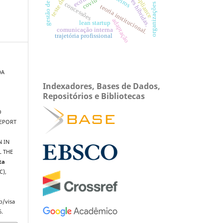
organizações contábeis
gestão de riscos
compliance
covid-19.
concessões
teoria institucional.
adaptação
lean startup
comunicação interna
trajetória profissional
DA
Indexadores, Bases de Dados,
Repositórios e Bibliotecas
O
REPORT
 IN
L THE
ta
C),
p/visa
6.