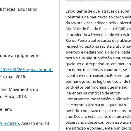
ist idea. Education.
Estou ciente de que, através da subm
voluntária de meu texto ao corpo edit
da revista Visão, editada pela Univer
Alto Vale do Rio do Peixe - UNIARP, e
concedendo à Universidade Alto Vale
Rio do Peixe a autorização de publica
respectivo texto na revista a título nã
oneroso e declarando a originalidade
dade ao julgamento.
texto e sua não submissão simultane
qualquer outro periódico, em meu n
s/2016/08/26/impeachment-
em nome dos demais coautores, se
eventualmente existirem.Reitero que
 04 mai. 2016.
permaneço como legítimo titular de 
os direitos patrimoniais que me são
ia em Movimento: do
inerentes na condição de autor.
o: Ática, 2013.
Comprometo-me também a não sub
este mesmo texto a qualquer outro
el em:
periódico no prazo de, pelo menos, u
ano. Declaro estar ciente de que a nã
observância deste compromisso acar
=article˃
. Acesso em: 13
em infração e conseqüente punição ta