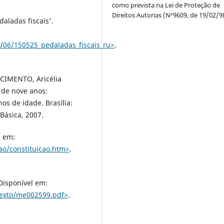
como prevista na Lei de Proteção de
Direitos Autorias (Nº9609, de 19/02/9
daladas fiscais'.
/06/150525_pedaladas_fiscais_ru˃
.
CIMENTO, Aricélia
 de nove anos:
os de idade. Brasília:
Básica, 2007.
l em:
cao/constituicao.htm˃
.
Disponível em:
texto/me002599.pdf˃
.