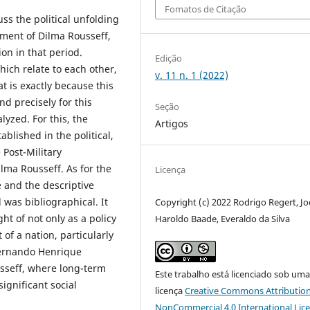
Fomatos de Citação
uss the political unfolding
rnment of Dilma Rousseff,
on in that period.
Edição
hich relate to each other,
v. 11 n. 1 (2022)
t is exactly because this
nd precisely for this
Seção
yzed. For this, the
Artigos
ablished in the political,
 Post-Military
lma Rousseff. As for the
Licença
 and the descriptive
was bibliographical. It
Copyright (c) 2022 Rodrigo Regert, Jo
t of not only as a policy
Haroldo Baade, Everaldo da Silva
of a nation, particularly
Fernando Henrique
usseff, where long-term
Este trabalho está licenciado sob um
ignificant social
licença
Creative Commons Attribution
NonCommercial 4.0 International Lic