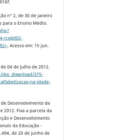
2016f.
ão n° 2, de 30 de janeiro
is para o Ensino Médio.
.php?
4-rceb002-
192˃
. Acesso em: 15 jun.
 de 04 de julho de 2012.
os/doc_download/375-
-alfabetizacao-na-idade-
l de Desenvolvimento da
e 2012. Fixa a parcela da
ção e Desenvolvimento
ionais da Educação -
1.494, de 20 de junho de