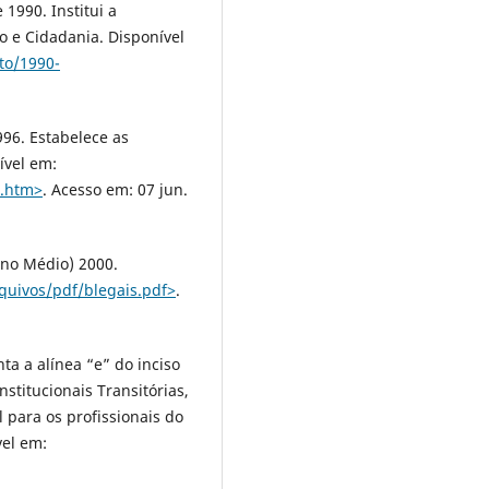
1990. Institui a
 e Cidadania. Disponível
to/1990-
996. Estabelece as
ível em:
4.htm˃
. Acesso em: 07 jun.
ino Médio) 2000.
rquivos/pdf/blegais.pdf˃
.
ta a alínea “e” do inciso
nstitucionais Transitórias,
al para os profissionais do
vel em: