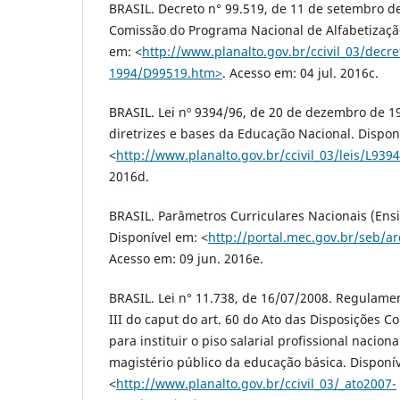
BRASIL. Decreto n° 99.519, de 11 de setembro de 
Comissão do Programa Nacional de Alfabetização
em: ˂
http://www.planalto.gov.br/ccivil_03/decre
1994/D99519.htm˃
. Acesso em: 04 jul. 2016c.
BRASIL. Lei nº 9394/96, de 20 de dezembro de 1
diretrizes e bases da Educação Nacional. Dispon
˂
http://www.planalto.gov.br/ccivil_03/leis/L939
2016d.
BRASIL. Parâmetros Curriculares Nacionais (Ens
Disponível em: ˂
http://portal.mec.gov.br/seb/a
Acesso em: 09 jun. 2016e.
BRASIL. Lei n° 11.738, de 16/07/2008. Regulamen
III do caput do art. 60 do Ato das Disposições Co
para instituir o piso salarial profissional nacion
magistério público da educação básica. Disponí
˂
http://www.planalto.gov.br/ccivil_03/_ato2007-