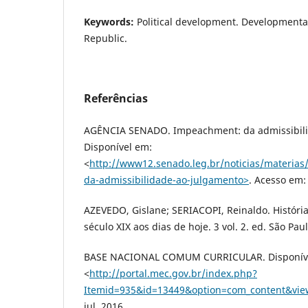
Keywords:
Political development. Developmental
Republic.
Referências
AGÊNCIA SENADO. Impeachment: da admissibili
Disponível em:
˂
http://www12.senado.leg.br/noticias/materia
da-admissibilidade-ao-julgamento˃
. Acesso em:
AZEVEDO, Gislane; SERIACOPI, Reinaldo. Histór
século XIX aos dias de hoje. 3 vol. 2. ed. São Paul
BASE NACIONAL COMUM CURRICULAR. Disponív
˂
http://portal.mec.gov.br/index.php?
Itemid=935&id=13449&option=com_content&view
jul. 2016.