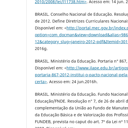
2010/2008/lei/l11738.htm˃
. Acesso em: 14 jun. 
BRASIL. Conselho Nacional de Educação. Resoluç
de 2012. Define Diretrizes Curriculares Naciona
Disponível em: ˂
http://portal.mec.gov.br/index
option=com_docman&view=download&alias=986
12&category_slug=janeiro-2012-pdf&Itemid=30
2016g.
BRASIL. Ministério da Educação. Portaria n° 867,
Disponível em: ˂
http://www.ilape.edu.br/artig
portaria-867-2012-institui-o-pacto-nacional-pela
certa˃
. Acesso em: 24 jun.2016h.
BRASIL. Ministério da Educação. Fundo Naciona
Educação/FNDE. Resolução n° 7, de 26 de abril d
complementação da União ao Fundo de Manuten
da Educação Básica e de Valorização dos Profiss
FUNDEB, prevista no caput do art. 7º da Lei nº 1