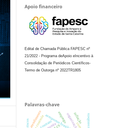
Apoio financeiro
Edital de Chamada Pública FAPESC nº
21/2022
-
Programa de
Apoio e
Incentivo à
Consolidação de Periódicos
Científicos
-
Termo de Outorga nº
2022TR1805
Palavras-chave
atendimento
emprego
inflação
organizações híbridas.
aeroportos brasileiros
teste de controle
contrato
economia