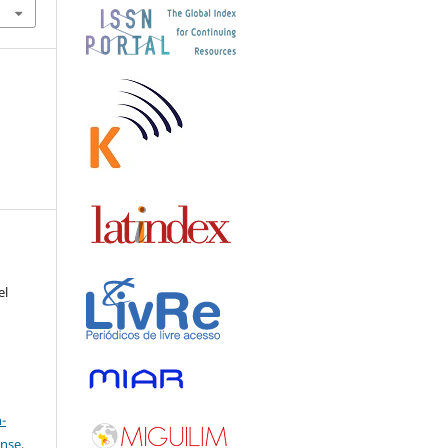
el
a
-
ense
.