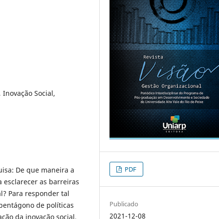
 Inovação Social,
PDF
isa: De que maneira a
a esclarecer as barreiras
l? Para responder tal
Publicado
pentágono de políticas
2021-12-08
ção da inovação social,