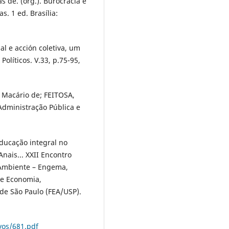
s de. (org.). Burocracia e
as. 1 ed. Brasília:
l e acción coletiva, um
Políticos. V.33, p.75-95,
 Macário de; FEITOSA,
Administração Pública e
Educação integral no
Anais... XXII Encontro
 Ambiente – Engema,
e Economia,
de São Paulo (FEA/USP).
vos/681.pdf