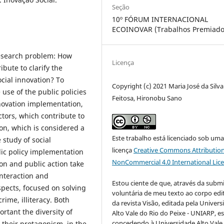
Seção
10º FÓRUM INTERNACIONAL
ECOINOVAR (Trabalhos Premiado
research problem: How
Licença
ibute to clarify the
cial innovation? To
Copyright (c) 2021 Maria José da Silva
use of the public policies
Feitosa, Hironobu Sano
nnovation implementation,
actors, which contribute to
ion, which is considered a
Este trabalho está licenciado sob um
 study of social
licença
Creative Commons Attribution
ic policy implementation
NonCommercial 4.0 International Lic
ion and public action take
interaction and
Estou ciente de que, através da subm
aspects, focused on solving
voluntária de meu texto ao corpo edit
crime, illiteracy. Both
da revista Visão, editada pela Univer
rtant the diversity of
Alto Vale do Rio do Peixe - UNIARP, e
concedendo à Universidade Alto Vale
 their protagonism, in the