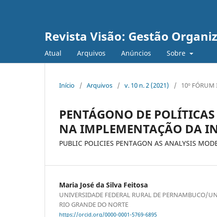
Revista Visão: Gestão Organi
Atual
Arquivos
Anúncios
Sobre
Início
/
Arquivos
/
v. 10 n. 2 (2021)
/
10º FÓRUM 
PENTÁGONO DE POLÍTICAS
NA IMPLEMENTAÇÃO DA I
PUBLIC POLICIES PENTAGON AS ANALYSIS MOD
Maria José da Silva Feitosa
UNIVERSIDADE FEDERAL RURAL DE PERNAMBUCO/UN
RIO GRANDE DO NORTE
https://orcid.org/0000-0001-5769-6895