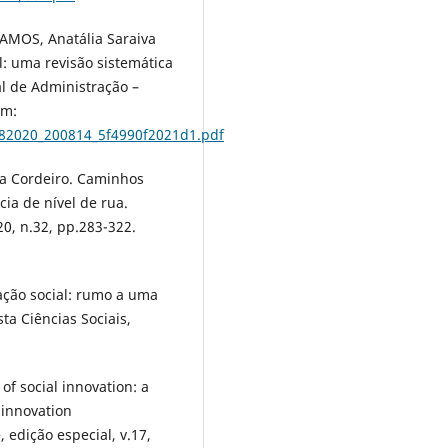
RAMOS, Anatália Saraiva
l: uma revisão sistemática
al de Administração –
em:
282020_200814_5f4990f2021d1.pdf
a Cordeiro. Caminhos
ia de nível de rua.
020, n.32, pp.283-322.
ação social: rumo a uma
ta Ciências Sociais,
f social innovation: a
 innovation
 edição especial, v.17,