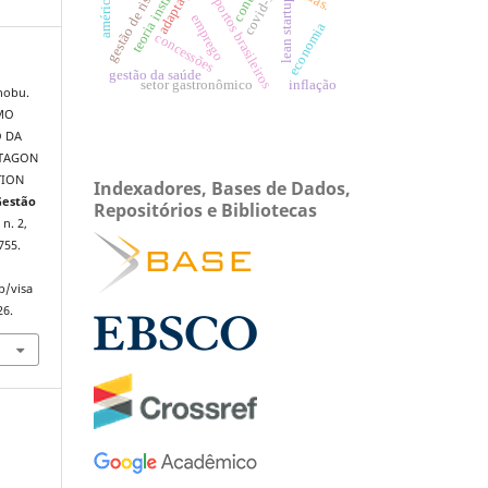
teoria institucional.
aeroportos brasileiros
gestão de riscos
adaptação
covid-19.
lean startup
emprego
economia
concessões
gestão da saúde
inflação
setor gastronômico
nobu.
MO
O DA
NTAGON
TION
Indexadores, Bases de Dados,
Gestão
Repositórios e Bibliotecas
 n. 2,
755.
p/visa
26.