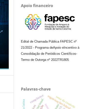
Apoio financeiro
Edital de Chamada Pública FAPESC nº
21/2022
-
Programa de
Apoio e
Incentivo à
Consolidação de Periódicos
Científicos
-
Termo de Outorga nº
2022TR1805
Palavras-chave
compliance
organizações híbridas.
teste de controle
américa latina
contrato