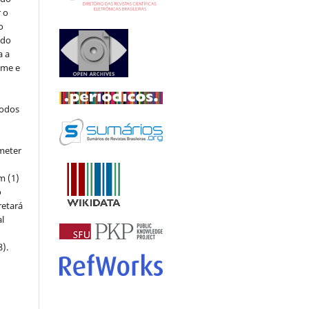
r o
o
 do
a a
ome e
todos
meter
m (1)
o
retará
l
8).