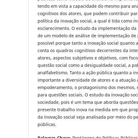
tendo em vista a capacidade do mesmo para aná
cognitivos dos atores, que podem contribuir pa
política da inovação social, a qual é tida como
esclarecimento. O estudo da implementação da i
de um modelo de análise de implementação de po
possível porque tanto a inovação social quanto 
conta os quadros cognitivos decorrentes da inte
atores, aspectos subjetivos e objetivos, com fo
questão social como a desigualdade social, a po
analfabetismo. Tanto a ação pública quanto a i
importante a diversidade de atores e a atuação a
empoderamento, o protagonismo dos mesmos, n
para questões sociais. O estudo da inovação soci
sociedade, pois é um tema que aborda questões 
presente trabalho inova na medida em que pro
da inovação social seja analisada por meio do p
públicas.
Palavras-Chave
: Pentágono de Políticas Públicas