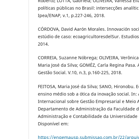
Roberto; LOTTA, Gabriela; OLIVEIRA, Vanessa Elia
políticas públicas no Brasil: intersecções analític
Ipea/ENAP, v.1, p.227-246, 2018.
CÓRDOVA, David Aarón Morales. Innovación socia
estúdio de caso: ecoagricultoresdelSur. Estudios 
2014.
CORREIA, Suzanne Nóbrega; OLIVEIRA, Verônica
Maria José da Silva; GOMÉZ, Carla Regina Pasa. 
Gestão Social. V.10, n.3, p.160-225, 2018.
FEITOSA, Maria José da Silva; SANO, Hironobu. 
ensino médio sob a ótica da inovação social. In: 
Internacional sobre Gestão Empresarial e Meio
Departamento de Administração da Faculdade d
Administração e Contabilidade da Universidade 
Disponível em:
https://engemausp.submissao.com.br/22/arqui