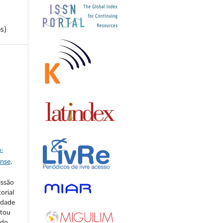
s)
a
-
ense
.
issão
orial
sidade
stou
 do