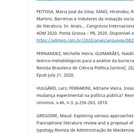
FEITOSA, Maria José da Silva; SANO, Hironobu; 
Martins. Barreiras e indutores da inovação socia
de literatura. In: Anais... Congresso Internacion
ADM 2020. Ponta Grossa – PR, 2020. Disponível 
https://admpg.com.br/2020/anais/arquivos/08
FERNANDEZ, Michelle Vieira; GUIMARÃES, Natáli
teórico-metodológicos para a análise da burocrac
Revista Brasileira de Ciência Política [online]. 2
Epub July 21, 2020.
HULGÅRD, Lars; FERRARINI, Adriane Vieira. Inov
mudança experimental na política pública? Revis
Unisinos, v.46, n.3, p.256-263, 2010.
GREGOIRE, Maud. Exploring various approaches o
francophone literature review and a proposal of
typology.Revista de Administração de Mackensie,