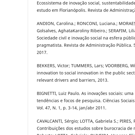
Ecossistema de inovação social, sustentabilida
estudo em Florianópolis. Revista de Administraçã
ANDION, Carolina.; RONCONI, Luciana.; MORAES
Golsalves, AghataKaroliny Ribeiro.; SERAFIM, Li
Sociedade civil e inovação social na esfera públ
pragmatista. Revista de Administração Pública. 5
2017.
BEKKERS, Victor; TUMMERS, Lars; VOORBERG, Wil
innovation to social innovation in the public sect
relevant drivers and barriers, 2013.
BIGNETTI, Luiz Paulo. As inovações sociais: uma 
tendências e focos de pesquisa. Ciências Sociais
Vol. 47, N. 1, p. 3-14, jan/abr 2011.
CAVALCANTI, Sérgio; LOTTA, Gabriela S.; PIRES, 
Contribuições dos estudos sobre burocracia de ní