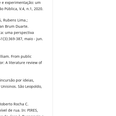
de e experimentação: um
o Pública, V.4, n.1, 2020.
, Rubens Lima.;
lian Brum Duarte.
ica: uma perspectiva
1(3):369-387, maio - jun.
liam. From public
or: A literature review of
incursão por ideias,
 Unisinos. São Leopoldo,
Roberto Rocha C.
vel de rua. In: PIRES,