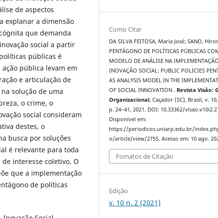
lise de aspectos
ra explanar a dimensão
Como Citar
 incógnita que demanda
DA SILVA FEITOSA, Maria José; SANO, Hiro
novação social a partir
PENTÁGONO DE POLÍTICAS PÚBLICAS CO
líticas públicas é
MODELO DE ANÁLISE NA IMPLEMENTAÇÃ
a ação pública levam em
INOVAÇÃO SOCIAL: PUBLIC POLICIES PE
ração e articulação de
AS ANALYSIS MODEL IN THE IMPLEMENTA
co na solução de uma
OF SOCIAL INNOVATION .
Revista Visão: 
Organizacional
, Caçador (SC), Brasil, v. 10,
breza, o crime, o
p. 24–41, 2021. DOI: 10.33362/visao.v10i2.2
novação social consideram
Disponível em:
tiva destes, o
https://periodicos.uniarp.edu.br/index.ph
a busca por soluções
o/article/view/2755. Acesso em: 10 ago. 20
al é relevante para toda
Fomatos de Citação
de interesse coletivo. O
põe que a implementação
entágono de políticas
Edição
v. 10 n. 2 (2021)
. Inovação Social.