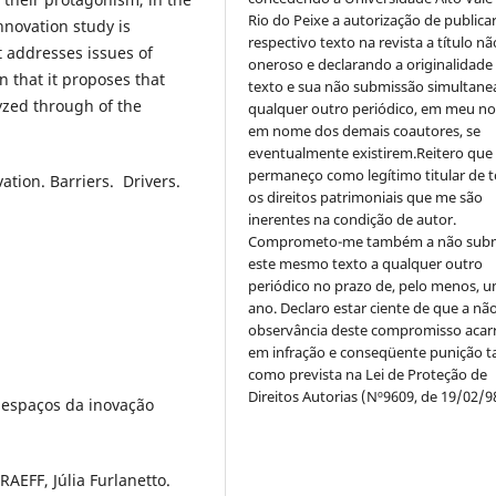
Rio do Peixe a autorização de publica
innovation study is
respectivo texto na revista a título nã
at addresses issues of
oneroso e declarando a originalidade
n that it proposes that
texto e sua não submissão simultane
yzed through of the
qualquer outro periódico, em meu n
em nome dos demais coautores, se
eventualmente existirem.Reitero que
permaneço como legítimo titular de 
ation. Barriers. Drivers.
os direitos patrimoniais que me são
inerentes na condição de autor.
Comprometo-me também a não sub
este mesmo texto a qualquer outro
periódico no prazo de, pelo menos, u
ano. Declaro estar ciente de que a nã
observância deste compromisso acar
em infração e conseqüente punição ta
como prevista na Lei de Proteção de
Direitos Autorias (Nº9609, de 19/02/9
 espaços da inovação
AEFF, Júlia Furlanetto.