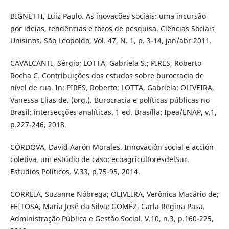
BIGNETTI, Luiz Paulo. As inovações sociais: uma incursão
por ideias, tendências e focos de pesquisa. Ciências Sociais
Unisinos. São Leopoldo, Vol. 47, N. 1, p. 3-14, jan/abr 2011.
CAVALCANTI, Sérgio; LOTTA, Gabriela S.; PIRES, Roberto
Rocha C. Contribuições dos estudos sobre burocracia de
nível de rua. In: PIRES, Roberto; LOTTA, Gabriela; OLIVEIRA,
Vanessa Elias de. (org.). Burocracia e políticas públicas no
Brasil: intersecções analíticas. 1 ed. Brasília: Ipea/ENAP, v.1,
p.227-246, 2018.
CÓRDOVA, David Aarón Morales. Innovación social e acción
coletiva, um estúdio de caso: ecoagricultoresdelSur.
Estudios Políticos. V.33, p.75-95, 2014.
CORREIA, Suzanne Nóbrega; OLIVEIRA, Verônica Macário de;
FEITOSA, Maria José da Silva; GOMÉZ, Carla Regina Pasa.
Administração Pública e Gestão Social. V.10, n.3, p.160-225,