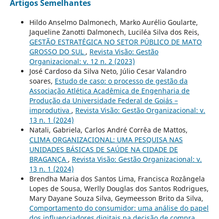
Artigos Semelhantes
Hildo Anselmo Dalmonech, Marko Aurélio Goularte,
Jaqueline Zanotti Dalmonech, Luciléa Silva dos Reis,
GESTÃO ESTRATÉGICA NO SETOR PÚBLICO DE MATO
GROSSO DO SUL
,
Revista Visão: Gestão
Organizacional: v. 12 n. 2 (2023)
José Cardoso da Silva Neto, Júlio Cesar Valandro
soares,
Estudo de caso: o processo de gestão da
Associação Atlética Acadêmica de Engenharia de
Produção da Universidade Federal de Goiás –
improdutiva
,
Revista Visão: Gestão Organizacional: v.
13 n. 1 (2024)
Natali, Gabriela, Carlos André Corrêa de Mattos,
CLIMA ORGANIZACIONAL: UMA PESQUISA NAS
UNIDADES BÁSICAS DE SAÚDE NA CIDADE DE
BRAGANÇA
,
Revista Visão: Gestão Organizacional: v.
13 n. 1 (2024)
Brendha Maria dos Santos Lima, Francisca Rozângela
Lopes de Sousa, Werlly Douglas dos Santos Rodrigues,
Mary Dayane Souza Silva, Geymeesson Brito da Silva,
Comportamento do consumidor: uma análise do papel
dos influenciadores digitais na decisão de compra