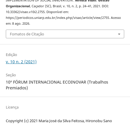
IMPLEMENTATION OF SOCIAL INNOVATION .
Revista Visão: Gestão
Organizacional
, Caçador (SC), Brasil, v. 10, n. 2, p. 24–41, 2021. DOI:
10.33362/visao.v10i2.2755. Disponível em:
https://periodicos.uniarp.edu.br/index.php/visao/article/view/2755. Acesso
em: 8 ago. 2026.
Fomatos de Citação
Edição
v. 10 n. 2 (2021)
Seção
10º FÓRUM INTERNACIONAL ECOINOVAR (Trabalhos
Premiados)
Licença
Copyright (c) 2021 Maria José da Silva Feitosa, Hironobu Sano