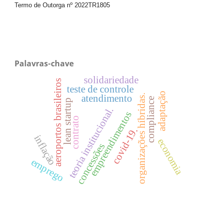
Termo de Outorga nº
2022TR1805
Palavras-chave
solidariedade
aeroportos brasileiros
teste de controle
adaptação
organizações híbridas.
atendimento
compliance
lean startup
teoria institucional.
empreendimentos
contrato
covid-19.
inflação
economia
concessões
emprego