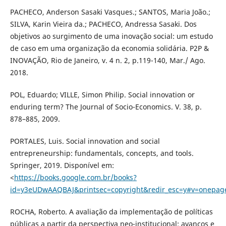
PACHECO, Anderson Sasaki Vasques.; SANTOS, Maria João.;
SILVA, Karin Vieira da.; PACHECO, Andressa Sasaki. Dos
objetivos ao surgimento de uma inovação social: um estudo
de caso em uma organização da economia solidária. P2P &
INOVAÇÃO, Rio de Janeiro, v. 4 n. 2, p.119-140, Mar./ Ago.
2018.
POL, Eduardo; VILLE, Simon Philip. Social innovation or
enduring term? The Journal of Socio-Economics. V. 38, p.
878–885, 2009.
PORTALES, Luis. Social innovation and social
entrepreneurship: fundamentals, concepts, and tools.
Springer, 2019. Disponível em:
<
https://books.google.com.br/books?
id=y3eUDwAAQBAJ&printsec=copyright&redir_esc=y#v=onepag
ROCHA, Roberto. A avaliação da implementação de políticas
públicas a partir da perspectiva neo-institucional: avanços e