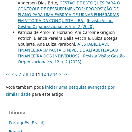
Anderson Dias Brito,
GESTÃO DE ESTOQUES PARA O
CONTROLE DE RESSUPRIMENTOS: PROPOSIÇÃO DE
PLANO PARA UMA FÁBRICA DE URNAS FUNERÁRIAS
EM VITÓRIA DA CONQUISTA – BA
,
Revista Visão:
Gestão Organizacional: v. 9 n. 2 (2020)
Patrícia de Amorim Floriano, Ani Caroline Grigion
Potrich, Bianca Pereira Dalla Vecchia, Luiza Botega
Goularte, Ana Luiza Paraboni,
A ESTABILIDADE
FINANCEIRA IMPACTA O NÍVEL DE ALFABETIZAÇÃO
FINANCEIRA DOS INDIVÍDUOS?
,
Revista Visão: Gestão
Organizacional: v. 12 n. 2 (2023)
<<
<
6
7
8
9
10
11
12
13
14
>
>>
Você também pode
iniciar uma pesquisa avançada por
similaridade
para este artigo.
Idioma
Português (Brasil)
English