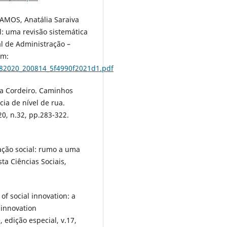
RAMOS, Anatália Saraiva
l: uma revisão sistemática
al de Administração –
em:
282020_200814_5f4990f2021d1.pdf
a Cordeiro. Caminhos
ia de nível de rua.
020, n.32, pp.283-322.
ação social: rumo a uma
ta Ciências Sociais,
f social innovation: a
 innovation
 edição especial, v.17,