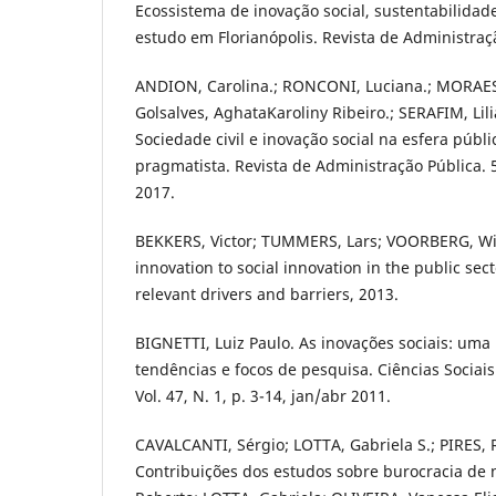
Ecossistema de inovação social, sustentabilida
estudo em Florianópolis. Revista de Administraçã
ANDION, Carolina.; RONCONI, Luciana.; MORAES
Golsalves, AghataKaroliny Ribeiro.; SERAFIM, Li
Sociedade civil e inovação social na esfera públ
pragmatista. Revista de Administração Pública. 5
2017.
BEKKERS, Victor; TUMMERS, Lars; VOORBERG, Wil
innovation to social innovation in the public sect
relevant drivers and barriers, 2013.
BIGNETTI, Luiz Paulo. As inovações sociais: uma 
tendências e focos de pesquisa. Ciências Sociais
Vol. 47, N. 1, p. 3-14, jan/abr 2011.
CAVALCANTI, Sérgio; LOTTA, Gabriela S.; PIRES, 
Contribuições dos estudos sobre burocracia de ní