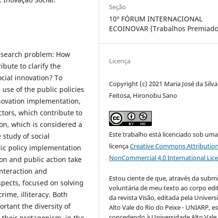
Seção
10º FÓRUM INTERNACIONAL
ECOINOVAR (Trabalhos Premiado
research problem: How
Licença
ibute to clarify the
cial innovation? To
Copyright (c) 2021 Maria José da Silva
use of the public policies
Feitosa, Hironobu Sano
nnovation implementation,
actors, which contribute to
ion, which is considered a
Este trabalho está licenciado sob um
 study of social
licença
Creative Commons Attribution
ic policy implementation
NonCommercial 4.0 International Lic
ion and public action take
interaction and
Estou ciente de que, através da subm
aspects, focused on solving
voluntária de meu texto ao corpo edit
crime, illiteracy. Both
da revista Visão, editada pela Univer
rtant the diversity of
Alto Vale do Rio do Peixe - UNIARP, e
concedendo à Universidade Alto Vale
 their protagonism, in the