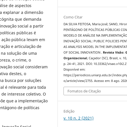
lise de aspectos
ra explanar a dimensão
Como Citar
 incógnita que demanda
DA SILVA FEITOSA, Maria José; SANO, Hiro
novação social a partir
PENTÁGONO DE POLÍTICAS PÚBLICAS CO
líticas públicas é
MODELO DE ANÁLISE NA IMPLEMENTAÇÃ
a ação pública levam em
INOVAÇÃO SOCIAL: PUBLIC POLICIES PE
ração e articulação de
AS ANALYSIS MODEL IN THE IMPLEMENTA
co na solução de uma
OF SOCIAL INNOVATION .
Revista Visão: 
Organizacional
, Caçador (SC), Brasil, v. 10,
breza, o crime, o
p. 24–41, 2021. DOI: 10.33362/visao.v10i2.2
novação social consideram
Disponível em:
tiva destes, o
https://periodicos.uniarp.edu.br/index.ph
a busca por soluções
o/article/view/2755. Acesso em: 8 ago. 202
al é relevante para toda
Fomatos de Citação
de interesse coletivo. O
põe que a implementação
entágono de políticas
Edição
v. 10 n. 2 (2021)
. Inovação Social.