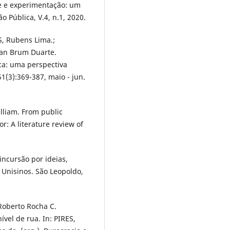
de e experimentação: um
o Pública, V.4, n.1, 2020.
, Rubens Lima.;
lian Brum Duarte.
ica: uma perspectiva
1(3):369-387, maio - jun.
liam. From public
or: A literature review of
incursão por ideias,
 Unisinos. São Leopoldo,
Roberto Rocha C.
vel de rua. In: PIRES,