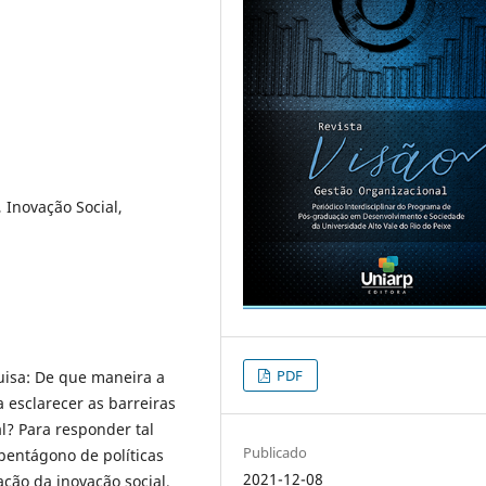
 Inovação Social,
PDF
isa: De que maneira a
a esclarecer as barreiras
l? Para responder tal
Publicado
pentágono de políticas
2021-12-08
ção da inovação social,