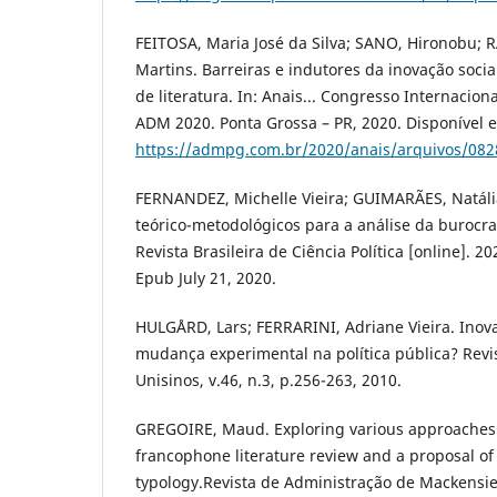
FEITOSA, Maria José da Silva; SANO, Hironobu; 
Martins. Barreiras e indutores da inovação socia
de literatura. In: Anais... Congresso Internacion
ADM 2020. Ponta Grossa – PR, 2020. Disponível 
https://admpg.com.br/2020/anais/arquivos/08
FERNANDEZ, Michelle Vieira; GUIMARÃES, Natáli
teórico-metodológicos para a análise da burocrac
Revista Brasileira de Ciência Política [online]. 2
Epub July 21, 2020.
HULGÅRD, Lars; FERRARINI, Adriane Vieira. Inov
mudança experimental na política pública? Revis
Unisinos, v.46, n.3, p.256-263, 2010.
GREGOIRE, Maud. Exploring various approaches o
francophone literature review and a proposal of
typology.Revista de Administração de Mackensie,