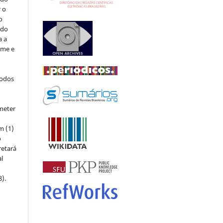
r o
o
 do
a a
ome e
todos
meter
m (1)
o
retará
l
8).