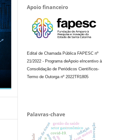
Apoio financeiro
Edital de Chamada Pública FAPESC nº
21/2022
-
Programa de
Apoio e
Incentivo à
Consolidação de Periódicos
Científicos
-
Termo de Outorga nº
2022TR1805
Palavras-chave
gestão de riscos
gestão da saúde
gestão da inovação
inflação
setor gastronômico
lean startup
covid-19.