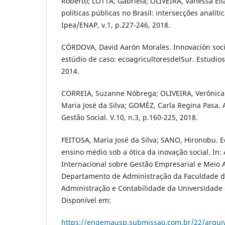
Roberto; LOTTA, Gabriela; OLIVEIRA, Vanessa Elia
políticas públicas no Brasil: intersecções analític
Ipea/ENAP, v.1, p.227-246, 2018.
CÓRDOVA, David Aarón Morales. Innovación socia
estúdio de caso: ecoagricultoresdelSur. Estudios 
2014.
CORREIA, Suzanne Nóbrega; OLIVEIRA, Verônica
Maria José da Silva; GOMÉZ, Carla Regina Pasa. 
Gestão Social. V.10, n.3, p.160-225, 2018.
FEITOSA, Maria José da Silva; SANO, Hironobu. 
ensino médio sob a ótica da inovação social. In: 
Internacional sobre Gestão Empresarial e Meio
Departamento de Administração da Faculdade d
Administração e Contabilidade da Universidade 
Disponível em:
https://engemausp.submissao.com.br/22/arqui