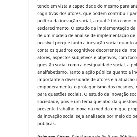
tendo em vista a capacidade do mesmo para aná
cognitivos dos atores, que podem contribuir pa
política da inovação social, a qual é tida como
esclarecimento. O estudo da implementação da i
de um modelo de análise de implementação de po
possível porque tanto a inovação social quanto 
conta os quadros cognitivos decorrentes da inte
atores, aspectos subjetivos e objetivos, com fo
questão social como a desigualdade social, a po
analfabetismo. Tanto a ação pública quanto a i
importante a diversidade de atores e a atuação a
empoderamento, o protagonismo dos mesmos, n
para questões sociais. O estudo da inovação soci
sociedade, pois é um tema que aborda questões 
presente trabalho inova na medida em que pro
da inovação social seja analisada por meio do p
públicas.
Palavras-Chave
: Pentágono de Políticas Públicas