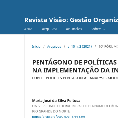
Revista Visão: Gestão Organi
Atual
Arquivos
Anúncios
Sobre
Início
/
Arquivos
/
v. 10 n. 2 (2021)
/
10º FÓRUM 
PENTÁGONO DE POLÍTICAS
NA IMPLEMENTAÇÃO DA I
PUBLIC POLICIES PENTAGON AS ANALYSIS MOD
Maria José da Silva Feitosa
UNIVERSIDADE FEDERAL RURAL DE PERNAMBUCO/UN
RIO GRANDE DO NORTE
https://orcid.org/0000-0001-5769-6895