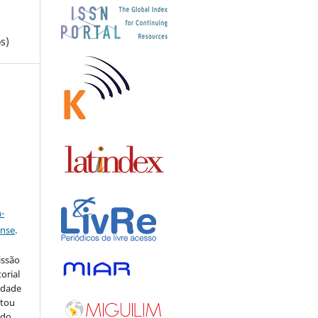
s)
a
-
ense
.
issão
orial
sidade
stou
 do