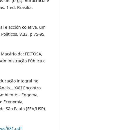
s de. (org.). Burocracia e
as. 1 ed. Brasília:
l e acción coletiva, um
Políticos. V.33, p.75-95,
 Macário de; FEITOSA,
Administração Pública e
Educação integral no
Anais... XXII Encontro
 Ambiente – Engema,
e Economia,
de São Paulo (FEA/USP).
vos/681.pdf