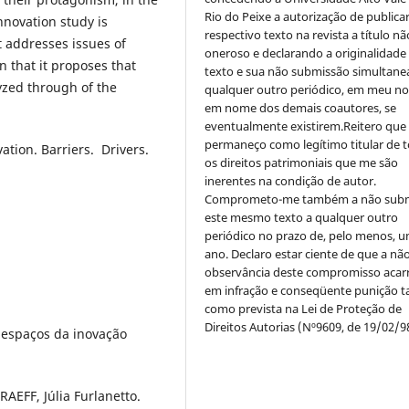
Rio do Peixe a autorização de publica
innovation study is
respectivo texto na revista a título nã
at addresses issues of
oneroso e declarando a originalidade
n that it proposes that
texto e sua não submissão simultane
yzed through of the
qualquer outro periódico, em meu n
em nome dos demais coautores, se
eventualmente existirem.Reitero que
permaneço como legítimo titular de 
ation. Barriers. Drivers.
os direitos patrimoniais que me são
inerentes na condição de autor.
Comprometo-me também a não sub
este mesmo texto a qualquer outro
periódico no prazo de, pelo menos, u
ano. Declaro estar ciente de que a nã
observância deste compromisso acar
em infração e conseqüente punição ta
como prevista na Lei de Proteção de
Direitos Autorias (Nº9609, de 19/02/9
 espaços da inovação
AEFF, Júlia Furlanetto.