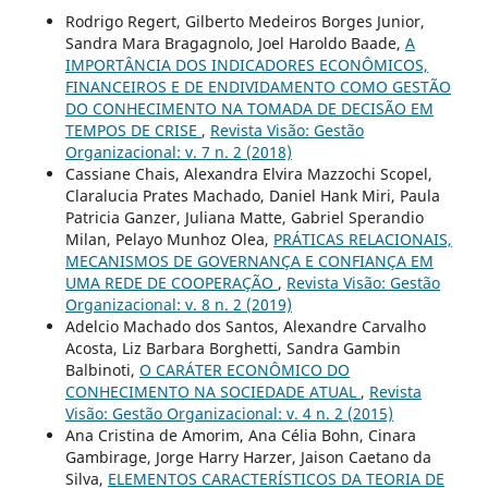
Rodrigo Regert, Gilberto Medeiros Borges Junior,
Sandra Mara Bragagnolo, Joel Haroldo Baade,
A
IMPORTÂNCIA DOS INDICADORES ECONÔMICOS,
FINANCEIROS E DE ENDIVIDAMENTO COMO GESTÃO
DO CONHECIMENTO NA TOMADA DE DECISÃO EM
TEMPOS DE CRISE
,
Revista Visão: Gestão
Organizacional: v. 7 n. 2 (2018)
Cassiane Chais, Alexandra Elvira Mazzochi Scopel,
Claralucia Prates Machado, Daniel Hank Miri, Paula
Patricia Ganzer, Juliana Matte, Gabriel Sperandio
Milan, Pelayo Munhoz Olea,
PRÁTICAS RELACIONAIS,
MECANISMOS DE GOVERNANÇA E CONFIANÇA EM
UMA REDE DE COOPERAÇÃO
,
Revista Visão: Gestão
Organizacional: v. 8 n. 2 (2019)
Adelcio Machado dos Santos, Alexandre Carvalho
Acosta, Liz Barbara Borghetti, Sandra Gambin
Balbinoti,
O CARÁTER ECONÔMICO DO
CONHECIMENTO NA SOCIEDADE ATUAL
,
Revista
Visão: Gestão Organizacional: v. 4 n. 2 (2015)
Ana Cristina de Amorim, Ana Célia Bohn, Cinara
Gambirage, Jorge Harry Harzer, Jaison Caetano da
Silva,
ELEMENTOS CARACTERÍSTICOS DA TEORIA DE