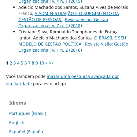
Organizacional: v. 4 n. 1 (2015)
Adelcio Machado dos Santos, Suzana Alves de Morais
Franco,
A ADMINISTRAÇÃO E O SURGIMENTO DA
GESTÃO DE PESSOAS
,
Revista Visão: Gestão
Organizacional: v. 7 n. 2 (2018)
Cristiane Silva, Romualdo Theophanes de França
Júnior, Adelcio Machado dos Santos,
O BRASIL E SEU
MODELO DE GESTÃO POLÍTICA
,
Revista Visão: Gestão
Organizacional: v. 1 n. 2 (2016)
1
2
3
4
5
6
7
8
9
10
>
>>
Você também pode
iniciar uma pesquisa avançada por
similaridade
para este artigo.
Idioma
Português (Brasil)
English
Español (España)