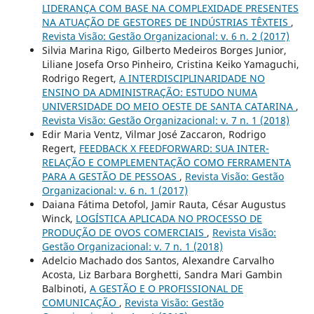
LIDERANÇA COM BASE NA COMPLEXIDADE PRESENTES
NA ATUAÇÃO DE GESTORES DE INDÚSTRIAS TÊXTEIS
,
Revista Visão: Gestão Organizacional: v. 6 n. 2 (2017)
Silvia Marina Rigo, Gilberto Medeiros Borges Junior,
Liliane Josefa Orso Pinheiro, Cristina Keiko Yamaguchi,
Rodrigo Regert,
A INTERDISCIPLINARIDADE NO
ENSINO DA ADMINISTRAÇÃO: ESTUDO NUMA
UNIVERSIDADE DO MEIO OESTE DE SANTA CATARINA
,
Revista Visão: Gestão Organizacional: v. 7 n. 1 (2018)
Edir Maria Ventz, Vilmar José Zaccaron, Rodrigo
Regert,
FEEDBACK X FEEDFORWARD: SUA INTER-
RELAÇÃO E COMPLEMENTAÇÃO COMO FERRAMENTA
PARA A GESTÃO DE PESSOAS
,
Revista Visão: Gestão
Organizacional: v. 6 n. 1 (2017)
Daiana Fátima Detofol, Jamir Rauta, César Augustus
Winck,
LOGÍSTICA APLICADA NO PROCESSO DE
PRODUÇÃO DE OVOS COMERCIAIS
,
Revista Visão:
Gestão Organizacional: v. 7 n. 1 (2018)
Adelcio Machado dos Santos, Alexandre Carvalho
Acosta, Liz Barbara Borghetti, Sandra Mari Gambin
Balbinoti,
A GESTÃO E O PROFISSIONAL DE
COMUNICAÇÃO
,
Revista Visão: Gestão