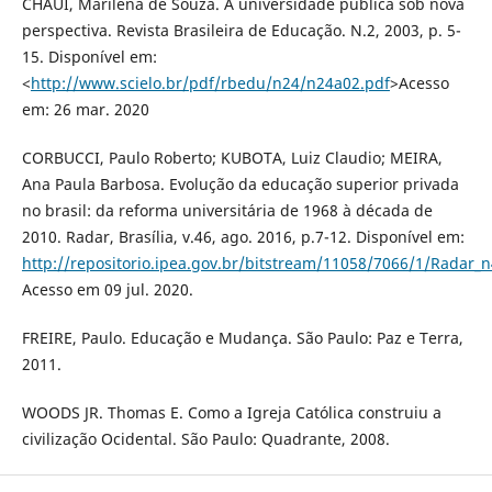
CHAUI, Marilena de Souza. A universidade pública sob nova
perspectiva. Revista Brasileira de Educação. N.2, 2003, p. 5-
15. Disponível em:
<
http://www.scielo.br/pdf/rbedu/n24/n24a02.pdf
>Acesso
em: 26 mar. 2020
CORBUCCI, Paulo Roberto; KUBOTA, Luiz Claudio; MEIRA,
Ana Paula Barbosa. Evolução da educação superior privada
no brasil: da reforma universitária de 1968 à década de
2010. Radar, Brasília, v.46, ago. 2016, p.7-12. Disponível em:
http://repositorio.ipea.gov.br/bitstream/11058/7066/1/Rad
Acesso em 09 jul. 2020.
FREIRE, Paulo. Educação e Mudança. São Paulo: Paz e Terra,
2011.
WOODS JR. Thomas E. Como a Igreja Católica construiu a
civilização Ocidental. São Paulo: Quadrante, 2008.