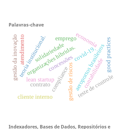
Palavras-chave
economia
teoria institucional.
gestão da inovação
atendimento
emprego
good practices
solidariedade
aeroportos brasileiros
organizações híbridas.
covid-19.
concessões
contabilidade
gestão de riscos
compliance
teste de controle
lean startup
contrato
cliente interno
Indexadores, Bases de Dados, Repositórios e